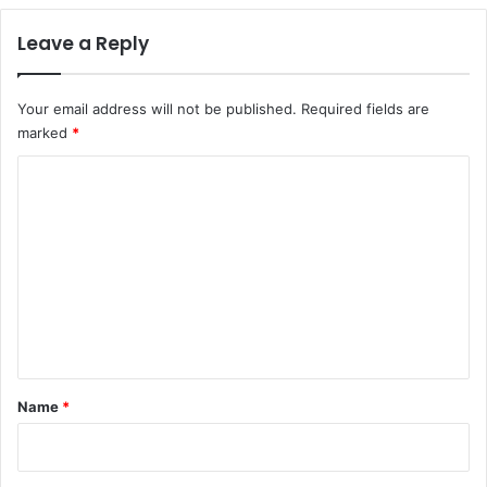
Leave a Reply
Your email address will not be published.
Required fields are
marked
*
C
o
m
m
e
n
t
*
Name
*