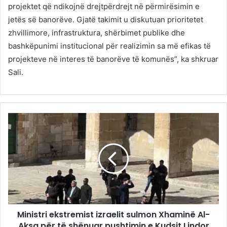
projektet që ndikojnë drejtpërdrejt në përmirësimin e
jetës së banorëve. Gjatë takimit u diskutuan prioritetet
zhvillimore, infrastruktura, shërbimet publike dhe
bashkëpunimi institucional për realizimin sa më efikas të
projekteve në interes të banorëve të komunës”, ka shkruar
Sali.
Ministri ekstremist izraelit sulmon Xhaminë Al-
Aksa për të shënuar pushtimin e Kudsit Lindor