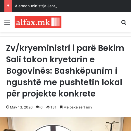
Alarmon ministrja Janevska: Vitin e ri shkollor do të kemi rreth 3 mijë nxënës më pak në klasën e parë
Menu
K
Zv/kryeministri i parë Bekim
Sali takon kryetarin e
Bogovinës: Bashkëpunim i
ngushtë me pushtetin lokal
për projekte konkrete
May 13, 2026
0
131
Më pakë se 1 min