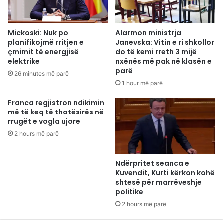
Mickoski: Nuk po
Alarmon ministrja
planifikojmë rritjen e
Janevska: Vitin e ri shkollor
çmimit të energjisë
do të kemi rreth 3 mijë
elektrike
nxënës më pak në klasën e
parë
26 minutes më parë
1 hour më parë
Franca regjistron ndikimin
më të keq të thatësirës në
rrugët e vogla ujore
2 hours më parë
Ndërpritet seanca e
Kuvendit, Kurti kërkon kohë
shtesë për marrëveshje
politike
2 hours më parë