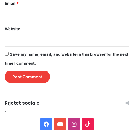
Email
*
Website
Save my name, email, and website in this browser for the next
time I comment.
Rrjetet sociale
F
Y
I
T