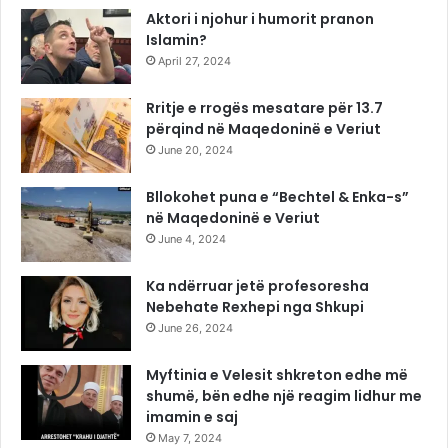
Aktori i njohur i humorit pranon
Islamin?
April 27, 2024
Rritje e rrogës mesatare për 13.7
përqind në Maqedoninë e Veriut
June 20, 2024
Bllokohet puna e “Bechtel & Enka-s”
në Maqedoninë e Veriut
June 4, 2024
Ka ndërruar jetë profesoresha
Nebehate Rexhepi nga Shkupi
June 26, 2024
Myftinia e Velesit shkreton edhe më
shumë, bën edhe një reagim lidhur me
imamin e saj
May 7, 2024