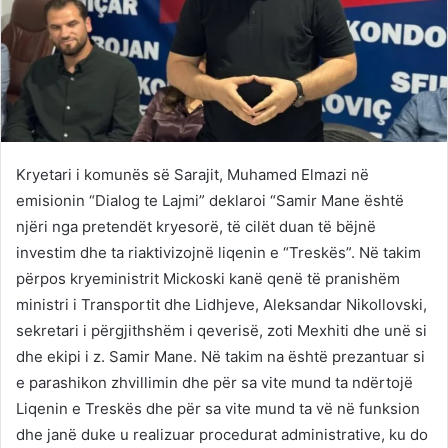
Kryetari i komunës së Sarajit, Muhamed Elmazi në
emisionin “Dialog te Lajmi” deklaroi “Samir Mane është
njëri nga pretendët kryesorë, të cilët duan të bëjnë
investim dhe ta riaktivizojnë liqenin e “Treskës”. Në takim
përpos kryeministrit Mickoski kanë qenë të pranishëm
ministri i Transportit dhe Lidhjeve, Aleksandar Nikollovski,
sekretari i përgjithshëm i qeverisë, zoti Mexhiti dhe unë si
dhe ekipi i z. Samir Mane. Në takim na është prezantuar si
e parashikon zhvillimin dhe për sa vite mund ta ndërtojë
Liqenin e Treskës dhe për sa vite mund ta vë në funksion
dhe janë duke u realizuar procedurat administrative, ku do