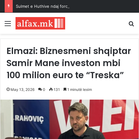
Sulmet e Huthive ndaj forcave qeveritare në Jemen lënë të paktën 30 të vrarë
Menu
K
Elmazi: Biznesmeni shqiptar
Samir Mane investon mbi
100 milion euro te “Treska”
May 13, 2026
0
131
1 minutë lexim