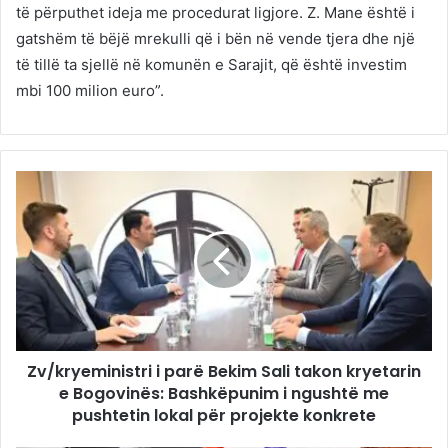
të përputhet ideja me procedurat ligjore. Z. Mane është i
gatshëm të bëjë mrekulli që i bën në vende tjera dhe një
të tillë ta sjellë në komunën e Sarajit, që është investim
mbi 100 milion euro”.
Zv/kryeministri i parë Bekim Sali takon kryetarin
e Bogovinës: Bashkëpunim i ngushtë me
pushtetin lokal për projekte konkrete