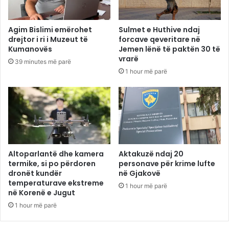
Agim Bislimi emërohet
Sulmet e Huthive ndaj
drejtor i ri i Muzeut të
forcave qeveritare në
Kumanovës
Jemen lënë të paktën 30 të
vrarë
39 minutes më parë
1 hour më parë
Altoparlantë dhe kamera
Aktakuzë ndaj 20
termike, si po përdoren
personave për krime lufte
dronët kundër
në Gjakovë
temperaturave ekstreme
1 hour më parë
në Korenë e Jugut
1 hour më parë