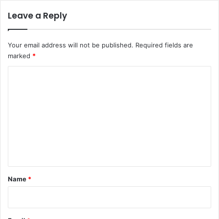
Leave a Reply
Your email address will not be published.
Required fields are
marked
*
C
o
m
m
e
n
t
*
Name
*