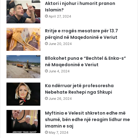
Aktori i njohur i humorit pranon
Islamin?
April 27, 2024
Rritje e rrogës mesatare për 13.7
përqind në Maqedoninë e Veriut
June 20, 2024
Bllokohet puna e “Bechtel & Enka-s”
në Maqedoninë e Veriut
June 4, 2024
Ka ndërruar jetë profesoresha
Nebehate Rexhepi nga Shkupi
June 26, 2024
Myftinia e Velesit shkreton edhe më
shumë, bën edhe një reagim lidhur me
imamin e saj
May 7, 2024