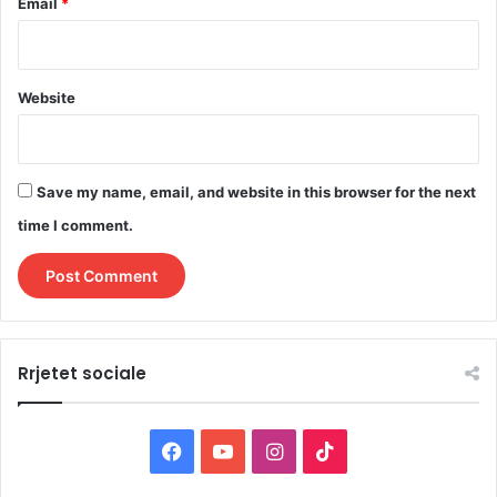
Email
*
Website
Save my name, email, and website in this browser for the next
time I comment.
Rrjetet sociale
F
Y
I
T
a
o
n
i