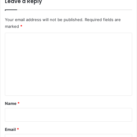
Leave a Reply
Your email address will not be published.
Required fields are
marked
*
C
o
m
m
e
n
t
*
Name
*
Email
*