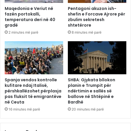
Maqedonia e Veriut në
Pentagoni akuzon ish-
fazën portokalli,
shefin e Forcave Ajrore për
temperatura deri në 40
zbulim sekretesh
gradë
shtetërore
2 minutes më parë
8 minutes më parë
Spanja vendos kontrolle
SHBA: Gjykata bllokon
kufitare ndaj Italisë,
planin e Trumpit për
përshkallëzohet përplasja
ndërtimin e sallës së
pas fluksit të emigrantëve
ballove në Shtëpinë e
në Ceuta
Bardhë
16 minutes më parë
20 minutes më parë