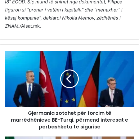
I8” EOOD. Siç mund të shihet nga dokumentet, Filipçe
figuron si “pronar i vetëm i kapitalit” dhe “menaxher” i
kësaj kompanie”, deklaroi Nikolla Memov, zëdhënës i
ZNAM./
Alsat.mk.
Gjermania zotohet për forcim të
marrëdhënieve BE-Turqi, përmend interesat e
përbashkëta të sigurisë