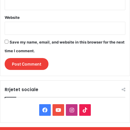
Website
Save my name, email, and website in this browser for the next
time I comment.
Rrjetet sociale
F
Y
I
T
a
o
n
i