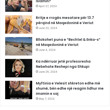
Islamin?
April 27, 2024
Rritje e rrogës mesatare për 13.7
përqind në Maqedoninë e Veriut
June 20, 2024
Bllokohet puna e “Bechtel & Enka-s”
në Maqedoninë e Veriut
June 4, 2024
Ka ndërruar jetë profesoresha
Nebehate Rexhepi nga Shkupi
June 26, 2024
Myftinia e Velesit shkreton edhe më
shumë, bën edhe një reagim lidhur me
imamin e saj
May 7, 2024