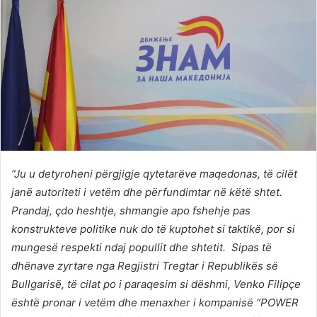
“Ju u detyroheni përgjigje qytetarëve maqedonas, të cilët
janë autoriteti i vetëm dhe përfundimtar në këtë shtet.
Prandaj, çdo heshtje, shmangie apo fshehje pas
konstrukteve politike nuk do të kuptohet si taktikë, por si
mungesë respekti ndaj popullit dhe shtetit. Sipas të
dhënave zyrtare nga Regjistri Tregtar i Republikës së
Bullgarisë, të cilat po i paraqesim si dëshmi, Venko Filipçe
është pronar i vetëm dhe menaxher i kompanisë “POWER