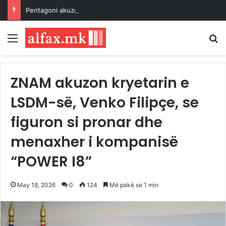
Pentagoni akuzon ish-shefin e Forcave Ajrore për zbulim sekretesh shtetërore
Menu
K
ZNAM akuzon kryetarin e
LSDM-së, Venko Filipçe, se
figuron si pronar dhe
menaxher i kompanisë
“POWER I8”
May 18, 2026
0
124
Më pakë se 1 min