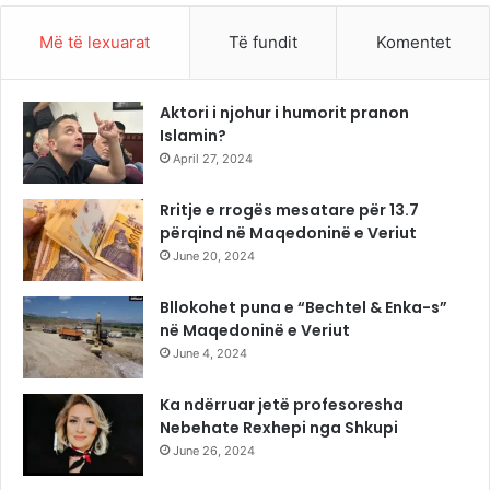
Më të lexuarat
Të fundit
Komentet
Aktori i njohur i humorit pranon
Islamin?
April 27, 2024
Rritje e rrogës mesatare për 13.7
përqind në Maqedoninë e Veriut
June 20, 2024
Bllokohet puna e “Bechtel & Enka-s”
në Maqedoninë e Veriut
June 4, 2024
Ka ndërruar jetë profesoresha
Nebehate Rexhepi nga Shkupi
June 26, 2024