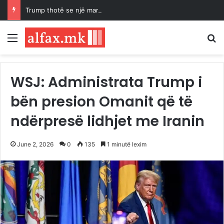
Trump thotë se një marrëveshje për rihapjen e Ngushticës së Hormuzit mund të arrihet “së shpejti”
Menu
K
WSJ: Administrata Trump i
bën presion Omanit që të
ndërpresë lidhjet me Iranin
June 2, 2026
0
135
1 minutë lexim