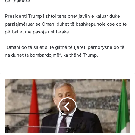
bërthamore.
Presidenti Trump i shtoi tensionet javën e kaluar duke
paralajmëruar se Omani duhet të bashkëpunojë ose do të
përballet me pasoja ushtarake.
“Omani do të sillet si të gjithë të tjerët, përndryshe do të
na duhet ta bombardojmë”, ka thënë Trump.