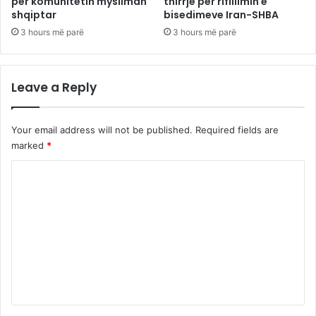
për komunitetin mysliman
thirrje për rifillimin e
shqiptar
bisedimeve Iran-SHBA
3 hours më parë
3 hours më parë
Leave a Reply
Your email address will not be published.
Required fields are
marked
*
C
o
m
m
e
n
t