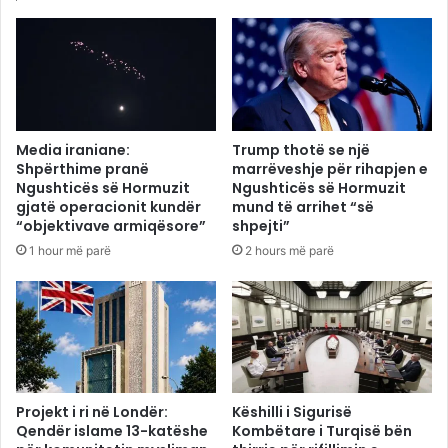
Media iraniane:
Trump thotë se një
Shpërthime pranë
marrëveshje për rihapjen e
Ngushticës së Hormuzit
Ngushticës së Hormuzit
gjatë operacionit kundër
mund të arrihet “së
“objektivave armiqësore”
shpejti”
1 hour më parë
2 hours më parë
Projekt i ri në Londër:
Këshilli i Sigurisë
Qendër islame 13-katëshe
Kombëtare i Turqisë bën