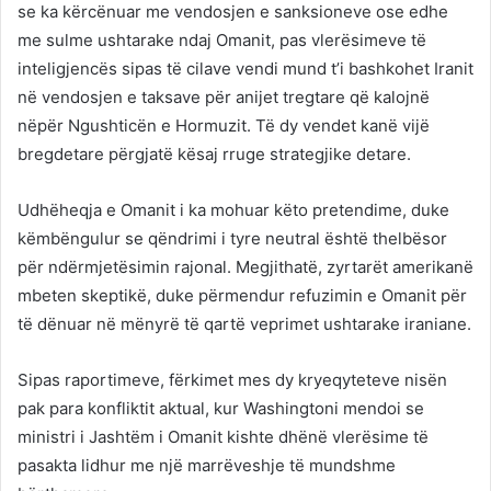
se ka kërcënuar me vendosjen e sanksioneve ose edhe
me sulme ushtarake ndaj Omanit, pas vlerësimeve të
inteligjencës sipas të cilave vendi mund t’i bashkohet Iranit
në vendosjen e taksave për anijet tregtare që kalojnë
nëpër Ngushticën e Hormuzit. Të dy vendet kanë vijë
bregdetare përgjatë kësaj rruge strategjike detare.
Udhëheqja e Omanit i ka mohuar këto pretendime, duke
këmbëngulur se qëndrimi i tyre neutral është thelbësor
për ndërmjetësimin rajonal. Megjithatë, zyrtarët amerikanë
mbeten skeptikë, duke përmendur refuzimin e Omanit për
të dënuar në mënyrë të qartë veprimet ushtarake iraniane.
Sipas raportimeve, fërkimet mes dy kryeqyteteve nisën
pak para konfliktit aktual, kur Washingtoni mendoi se
ministri i Jashtëm i Omanit kishte dhënë vlerësime të
pasakta lidhur me një marrëveshje të mundshme