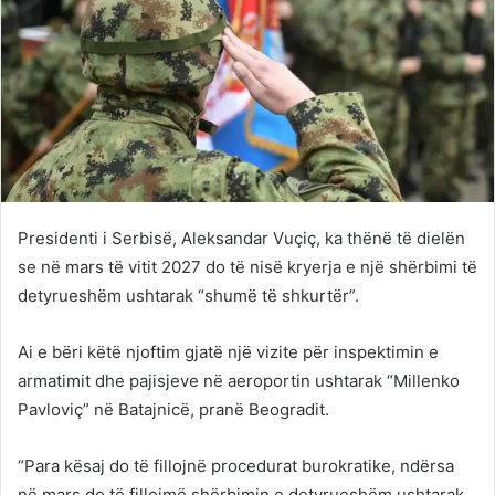
Presidenti i Serbisë, Aleksandar Vuçiç, ka thënë të dielën
se në mars të vitit 2027 do të nisë kryerja e një shërbimi të
detyrueshëm ushtarak “shumë të shkurtër”.
Ai e bëri këtë njoftim gjatë një vizite për inspektimin e
armatimit dhe pajisjeve në aeroportin ushtarak “Millenko
Pavloviç” në Batajnicë, pranë Beogradit.
“Para kësaj do të fillojnë procedurat burokratike, ndërsa
në mars do të fillojmë shërbimin e detyrueshëm ushtarak