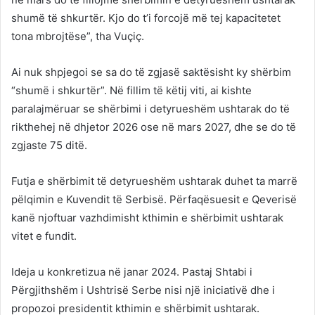
shumë të shkurtër. Kjo do t’i forcojë më tej kapacitetet
tona mbrojtëse”, tha Vuçiç.
Ai nuk shpjegoi se sa do të zgjasë saktësisht ky shërbim
“shumë i shkurtër”. Në fillim të këtij viti, ai kishte
paralajmëruar se shërbimi i detyrueshëm ushtarak do të
rikthehej në dhjetor 2026 ose në mars 2027, dhe se do të
zgjaste 75 ditë.
Futja e shërbimit të detyrueshëm ushtarak duhet ta marrë
pëlqimin e Kuvendit të Serbisë. Përfaqësuesit e Qeverisë
kanë njoftuar vazhdimisht kthimin e shërbimit ushtarak
vitet e fundit.
Ideja u konkretizua në janar 2024. Pastaj Shtabi i
Përgjithshëm i Ushtrisë Serbe nisi një iniciativë dhe i
propozoi presidentit kthimin e shërbimit ushtarak.