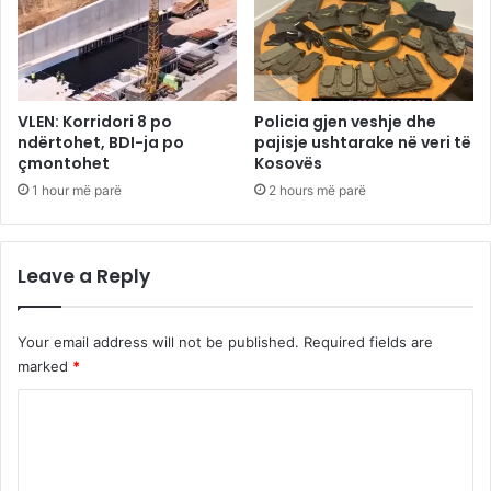
VLEN: Korridori 8 po
Policia gjen veshje dhe
ndërtohet, BDI-ja po
pajisje ushtarake në veri të
çmontohet
Kosovës
1 hour më parë
2 hours më parë
Leave a Reply
Your email address will not be published.
Required fields are
marked
*
C
o
m