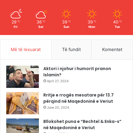
k
a
m
29
36
39
39
40
℃
℃
℃
℃
℃
Fri
Sat
Sun
Mon
Tue
Më të lexuarat
Të fundit
Komentet
Aktori i njohur i humorit pranon
Islamin?
April 27, 2024
Rritje e rrogës mesatare për 13.7
përqind në Maqedoninë e Veriut
June 20, 2024
Bllokohet puna e “Bechtel & Enka-s”
në Maqedoninë e Veriut