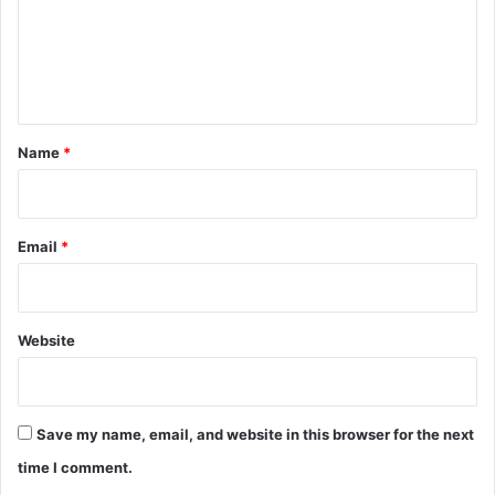
m
e
n
t
*
Name
*
Email
*
Website
Save my name, email, and website in this browser for the next
time I comment.