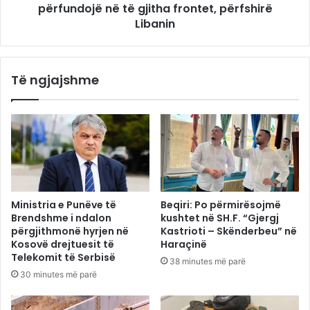
përfundojë në të gjitha frontet, përfshirë
Libanin
Të ngjajshme
Ministria e Punëve të
Beqiri: Po përmirësojmë
Brendshme i ndalon
kushtet në SH.F. “Gjergj
përgjithmonë hyrjen në
Kastrioti – Skënderbeu” në
Kosovë drejtuesit të
Haraçinë
Telekomit të Serbisë
38 minutes më parë
30 minutes më parë