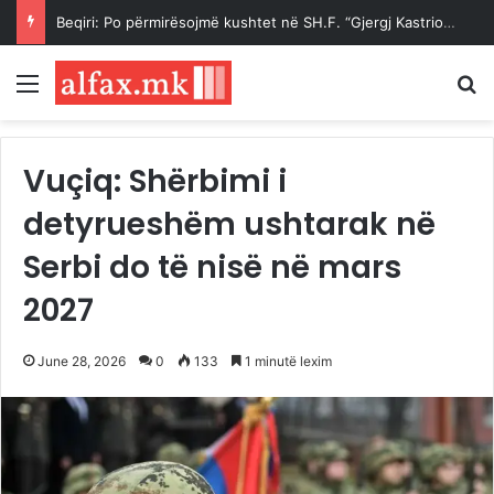
Beqiri: Po përmirësojmë kushtet në SH.F. “Gjergj Kastrioti – Skënderbeu” në Haraçinë
Menu
K
Vuçiq: Shërbimi i
detyrueshëm ushtarak në
Serbi do të nisë në mars
2027
June 28, 2026
0
133
1 minutë lexim