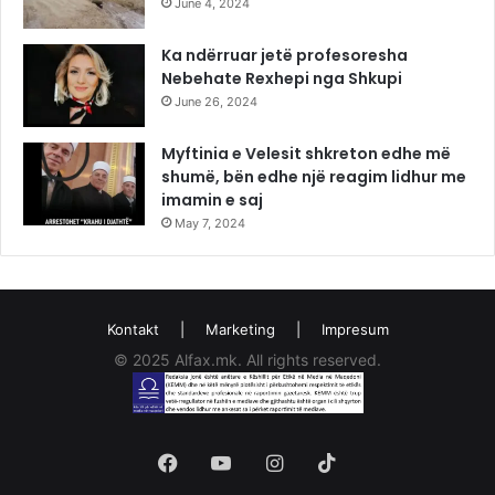
June 4, 2024
Ka ndërruar jetë profesoresha
Nebehate Rexhepi nga Shkupi
June 26, 2024
Myftinia e Velesit shkreton edhe më
shumë, bën edhe një reagim lidhur me
imamin e saj
May 7, 2024
Kontakt
|
Marketing
|
Impresum
© 2025 Alfax.mk. All rights reserved.
Facebook
YouTube
Instagram
TikTok