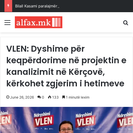
Bilall Kasami paralajmëroi emërimin e zëvendësministrave në muajin shtator
Menu
K
VLEN: Dyshime për
keqpërdorime në projektin e
kanalizimit në Kërçovë,
kërkohet zgjerim i hetimeve
June 26, 2026
0
133
1 minutë lexim