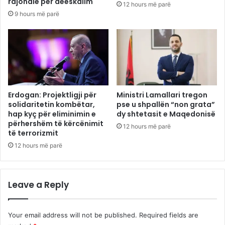
rajonale për deeskalim
12 hours më parë
9 hours më parë
Erdogan: Projektligji për
Ministri Lamallari tregon
solidaritetin kombëtar,
pse u shpallën “non grata”
hap kyç për eliminimin e
dy shtetasit e Maqedonisë
përhershëm të kërcënimit
12 hours më parë
të terrorizmit
12 hours më parë
Leave a Reply
Your email address will not be published.
Required fields are