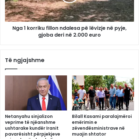
Nga 1 korriku fillon ndalesa pë lëvizje në pyje,
gjoba deri në 2.000 euro
Të ngjajshme
Netanyahu sinjalizon
Bilall Kasami paralajmëroi
veprime të njëanshme
emërimin e
ushtarake kundër Iranit
zëvendësministrave në
pavarësisht përpjekjeve
muajin shtator