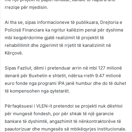
rreziqe për mjedisin.
Ai tha se, sipas informacioneve të publikuara, Drejtoria e
Policisë Financiare ka ngritur kallëzim penal për dyshime
mbi keqpërdorime gjatë realizimit të projektit të
rehabilitimit dhe zgjerimit të rrjetit të kanalizimit në
Kërçovë.
Sipas Fazliut, dëmi i pretenduar arrin në mbi 127 milionë
denarë për Buxhetin e shtetit, ndërsa rreth 9.47 milionë
euro fonde nga programi IPA janë humbur dhe do të duhet
të kompensohen nga qytetarët.
Përfaqësuesi i VLEN-it pretendoi se projekti nuk dështoi
për mungesë fondesh, por për shkak të një garancie
bankare të dyshimtë, angazhimit të nënkontraktorëve të
paautorizuar dhe mungesës së mbikëqyrjes institucionale.