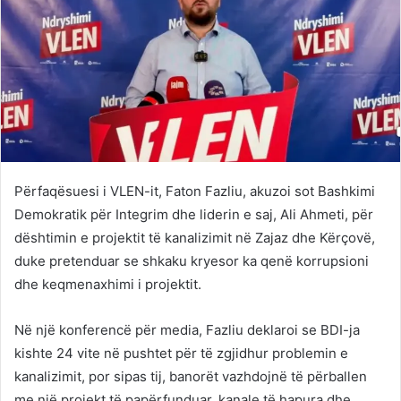
Përfaqësuesi i VLEN-it, Faton Fazliu, akuzoi sot Bashkimi
Demokratik për Integrim dhe liderin e saj, Ali Ahmeti, për
dështimin e projektit të kanalizimit në Zajaz dhe Kërçovë,
duke pretenduar se shkaku kryesor ka qenë korrupsioni
dhe keqmenaxhimi i projektit.
Në një konferencë për media, Fazliu deklaroi se BDI-ja
kishte 24 vite në pushtet për të zgjidhur problemin e
kanalizimit, por sipas tij, banorët vazhdojnë të përballen
me një projekt të papërfunduar, kanale të hapura dhe