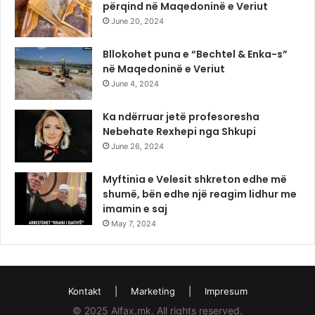
përqind në Maqedoninë e Veriut
June 20, 2024
Bllokohet puna e “Bechtel & Enka-s”
në Maqedoninë e Veriut
June 4, 2024
Ka ndërruar jetë profesoresha
Nebehate Rexhepi nga Shkupi
June 26, 2024
Myftinia e Velesit shkreton edhe më
shumë, bën edhe një reagim lidhur me
imamin e saj
May 7, 2024
Kontakt
|
Marketing
|
Impresum
© 2025 Alfax.mk. All rights reserved.