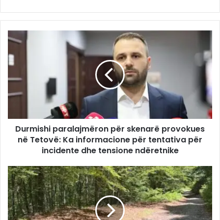
Durmishi paralajmëron për skenarë provokues
në Tetovë: Ka informacione për tentativa për
incidente dhe tensione ndëretnike