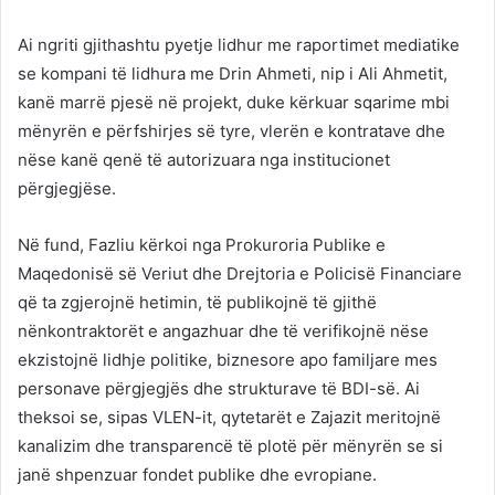
Ai ngriti gjithashtu pyetje lidhur me raportimet mediatike
se kompani të lidhura me Drin Ahmeti, nip i Ali Ahmetit,
kanë marrë pjesë në projekt, duke kërkuar sqarime mbi
mënyrën e përfshirjes së tyre, vlerën e kontratave dhe
nëse kanë qenë të autorizuara nga institucionet
përgjegjëse.
Në fund, Fazliu kërkoi nga Prokuroria Publike e
Maqedonisë së Veriut dhe Drejtoria e Policisë Financiare
që ta zgjerojnë hetimin, të publikojnë të gjithë
nënkontraktorët e angazhuar dhe të verifikojnë nëse
ekzistojnë lidhje politike, biznesore apo familjare mes
personave përgjegjës dhe strukturave të BDI-së. Ai
theksoi se, sipas VLEN-it, qytetarët e Zajazit meritojnë
kanalizim dhe transparencë të plotë për mënyrën se si
janë shpenzuar fondet publike dhe evropiane.