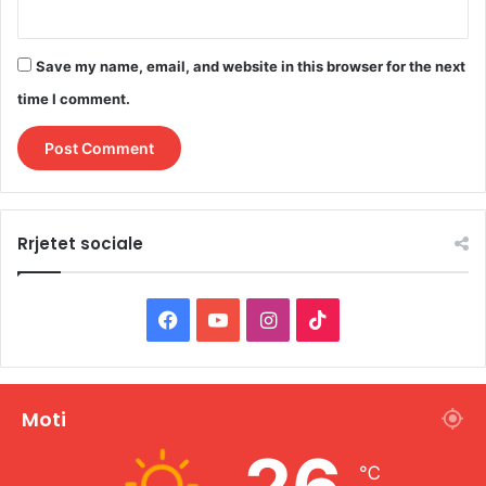
Save my name, email, and website in this browser for the next
time I comment.
Rrjetet sociale
F
Y
I
T
a
o
n
i
c
u
s
k
Moti
e
T
t
T
℃