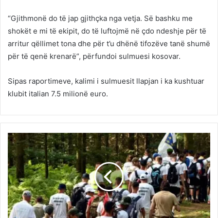
“Gjithmonë do të jap gjithçka nga vetja. Së bashku me
shokët e mi të ekipit, do të luftojmë në çdo ndeshje për të
arritur qëllimet tona dhe për t’u dhënë tifozëve tanë shumë
për të qenë krenarë”, përfundoi sulmuesi kosovar.
Sipas raportimeve, kalimi i sulmuesit llapjan i ka kushtuar
klubit italian 7.5 milionë euro.