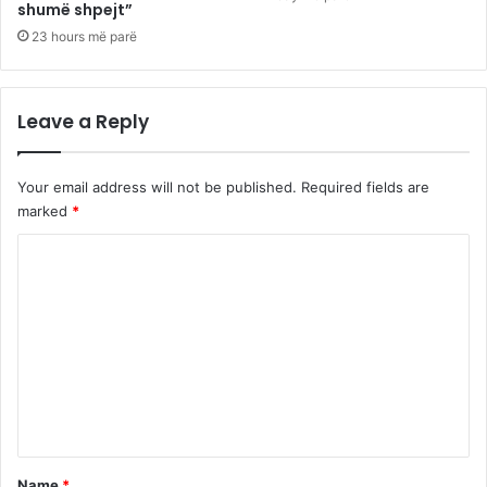
shumë shpejt”
23 hours më parë
Leave a Reply
Your email address will not be published.
Required fields are
marked
*
C
o
m
m
e
n
t
*
Name
*