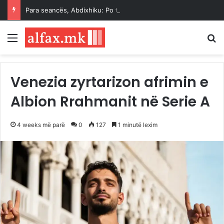
Para seancës, Abdixhiku: Po takohemi me VV-në, ky është lajm i mirë
Menu
K
Venezia zyrtarizon afrimin e
Albion Rrahmanit në Serie A
4 weeks më parë
0
127
1 minutë lexim