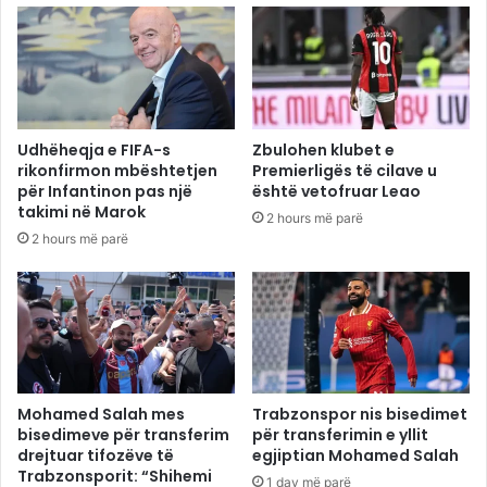
Udhëheqja e FIFA-s
Zbulohen klubet e
rikonfirmon mbështetjen
Premierligës të cilave u
për Infantinon pas një
është vetofruar Leao
takimi në Marok
2 hours më parë
2 hours më parë
Mohamed Salah mes
Trabzonspor nis bisedimet
bisedimeve për transferim
për transferimin e yllit
drejtuar tifozëve të
egjiptian Mohamed Salah
Trabzonsporit: “Shihemi
1 day më parë