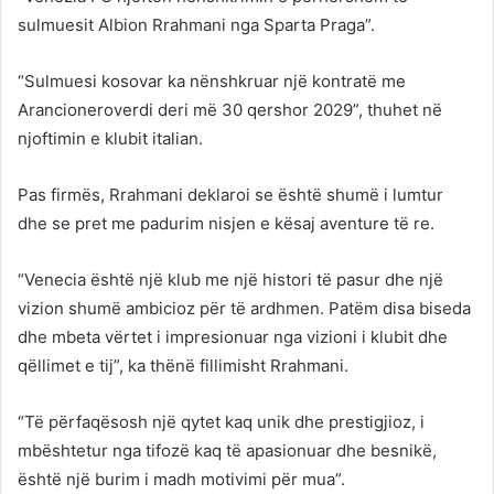
sulmuesit Albion Rrahmani nga Sparta Praga”.
“Sulmuesi kosovar ka nënshkruar një kontratë me
Arancioneroverdi deri më 30 qershor 2029”, thuhet në
njoftimin e klubit italian.
Pas firmës, Rrahmani deklaroi se është shumë i lumtur
dhe se pret me padurim nisjen e kësaj aventure të re.
“Venecia është një klub me një histori të pasur dhe një
vizion shumë ambicioz për të ardhmen. Patëm disa biseda
dhe mbeta vërtet i impresionuar nga vizioni i klubit dhe
qëllimet e tij”, ka thënë fillimisht Rrahmani.
“Të përfaqësosh një qytet kaq unik dhe prestigjioz, i
mbështetur nga tifozë kaq të apasionuar dhe besnikë,
është një burim i madh motivimi për mua”.