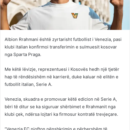
Albion Rrahmani është zyrtarisht futbollist i Venezia, pasi
klubi italian konfirmoi transferimin e sulmuesit kosovar
nga Sparta Praga.
Me këtë lëvizje, reprezentuesi i Kosovës hedh një tjetër
hap të rëndësishëm në karrierë, duke kaluar në elitën e
futbollit italian, Serie A.
Venezia, skuadra e promovuar këtë edicion në Serie A,
bëri të ditur se ka siguruar shërbimet e Rrahmanit nga
klubi çek, ndërsa lojtari ka firmosur kontratë trevjeçare.
“Venezia FC njofton nënshkrimin e përhershëm të