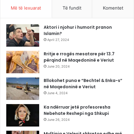
Më të lexuarat
Të fundit
Komentet
Aktori i njohur i humorit pranon
Islamin?
April 27, 2024
Rritje e rrogës mesatare për 13.7
përqind në Maqedoninë e Veriut
June 20, 2024
Bllokohet puna e “Bechtel & Enka-s”
në Maqedoninë e Veriut
June 4, 2024
Ka ndërruar jetë profesoresha
Nebehate Rexhepi nga Shkupi
June 26, 2024
Myftinia e Velesit shkreton edhe më