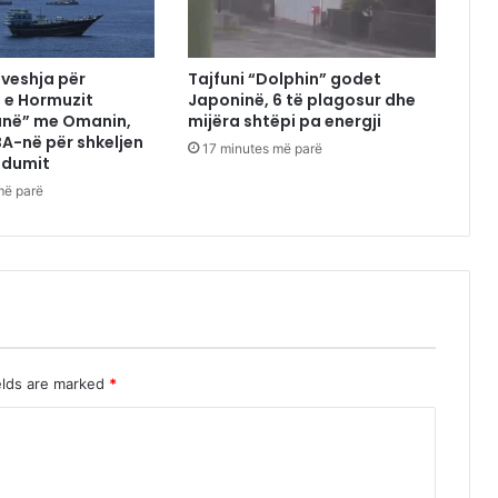
ëveshja për
Tajfuni “Dolphin” godet
 e Hormuzit
Japoninë, 6 të plagosur dhe
anë” me Omanin,
mijëra shtëpi pa energji
A-në për shkeljen
17 minutes më parë
dumit
më parë
elds are marked
*