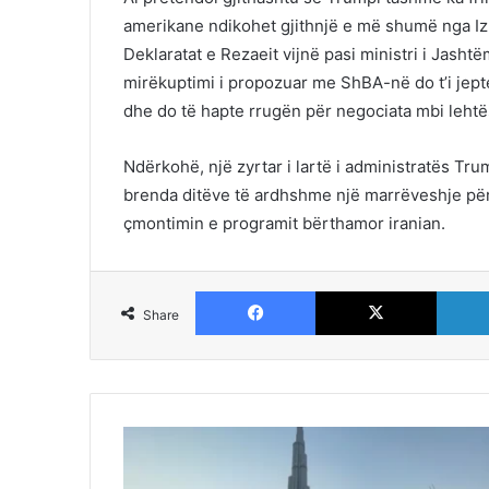
amerikane ndikohet gjithnjë e më shumë nga Izr
Deklaratat e Rezaeit vijnë pasi ministri i Jas
mirëkuptimi i propozuar me ShBA-në do t’i jepte f
dhe do të hapte rrugën për negociata mbi leht
Ndërkohë, një zyrtar i lartë i administratës Tr
brenda ditëve të ardhshme një marrëveshje për t’
çmontimin e programit bërthamor iranian.
Facebook
X
Share