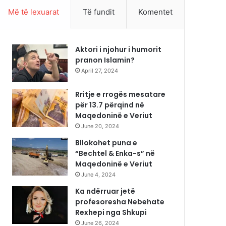
Më të lexuarat
Të fundit
Komentet
Aktori i njohur i humorit
pranon Islamin?
April 27, 2024
Rritje e rrogës mesatare
për 13.7 përqind në
Maqedoninë e Veriut
June 20, 2024
Bllokohet puna e
“Bechtel & Enka-s” në
Maqedoninë e Veriut
June 4, 2024
Ka ndërruar jetë
profesoresha Nebehate
Rexhepi nga Shkupi
June 26, 2024