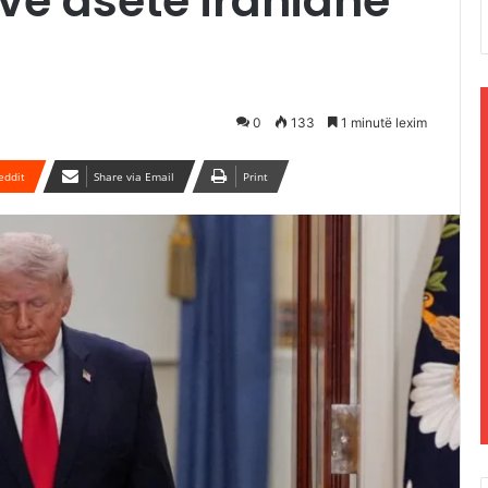
ëve asete iraniane
0
133
1 minutë lexim
eddit
Share via Email
Print