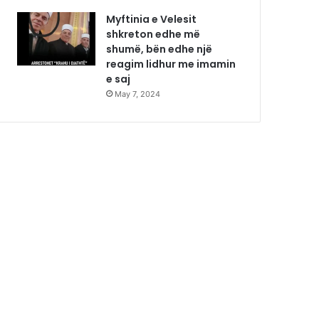
Myftinia e Velesit
shkreton edhe më
shumë, bën edhe një
reagim lidhur me imamin
e saj
May 7, 2024