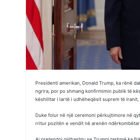
Presidenti amerikan, Donald Trump, ka rënë dako
ngrira, por po shmang konfirmimin publik të kë
këshilltar i lartë i udhëheqësit suprem të Iranit
Duke folur në një ceremoni përkujtimore në qytet
rritur pozitën e vendit në arenën ndërkombëtare
Ai pretendoi gjithashtu se Trumpi tashmë ka fr