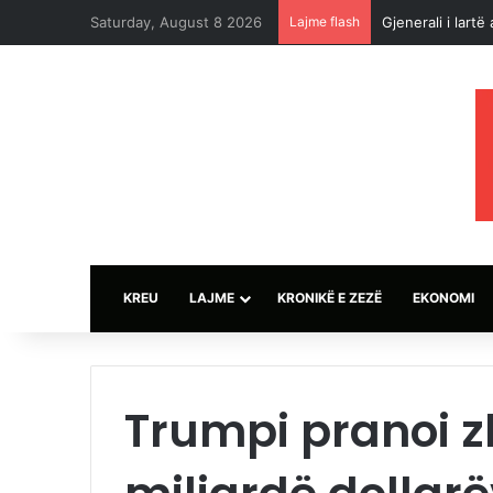
Saturday, August 8 2026
Lajme flash
Gjenerali i lart
KREU
LAJME
KRONIKË E ZEZË
EKONOMI
Trumpi pranoi z