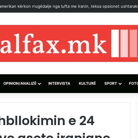
ë amerikan kërkon rrugëdalje nga lufta me Iranin, teksa opsionet ushtar
OPINION/ANALIZË
INTERVISTA
KULTURË
SPORT
FOT
hbllokimin e 24