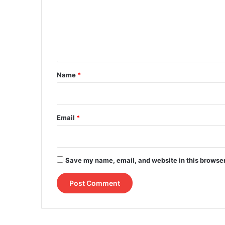
m
e
n
t
*
Name
*
Email
*
Save my name, email, and website in this browser