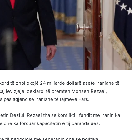
rd të zhbllokojë 24 miliardë dollarë asete iraniane të
saj lëvizjeje, deklaroi të premten Mohsen Rezaei,
, sipas agjencisë iraniane të lajmeve Fars.
in Dezful, Rezaei tha se konflikti i fundit me Iranin ka
 dhe ka forcuar kapacitetin e tij parandalues.
ikë të negociojë me Teheranin dhe se politika