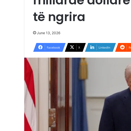
miliardë dollar
të ngrira
June 13, 2026
Facebook
X
LinkedIn
R