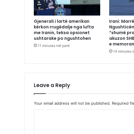
Gjenerali i lartë amerikan
Irani: Marr
kërkon rrugëdalje nga lufta
Ngushticën
me Iranin, teksa opsionet
“shumë pr
ushtarake po ngushtohen
akuzon SHB
e memoran
11 minutes më parë
14 minutes 
Leave a Reply
Your email address will not be published.
Required fi
C
o
m