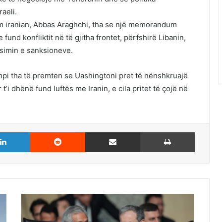
aeli.
htëm iranian, Abbas Araghchi, tha se një memorandum
und konfliktit në të gjitha frontet, përfshirë Libanin,
ësimin e sanksioneve.
umpi tha të premten se Uashingtoni pret të nënshkruajë
i dhënë fund luftës me Iranin, e cila pritet të çojë në
LinkedIn
Reddit
Share via Email
Print