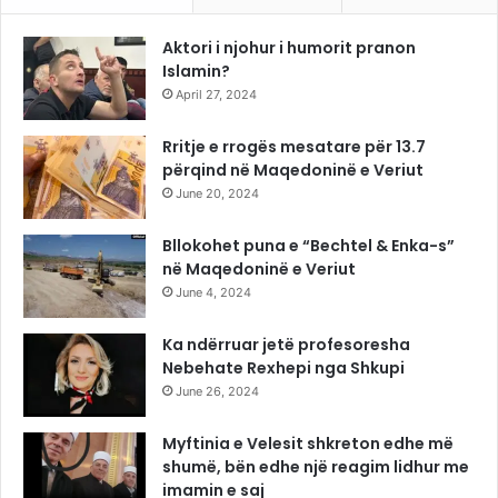
Aktori i njohur i humorit pranon
Islamin?
April 27, 2024
Rritje e rrogës mesatare për 13.7
përqind në Maqedoninë e Veriut
June 20, 2024
Bllokohet puna e “Bechtel & Enka-s”
në Maqedoninë e Veriut
June 4, 2024
Ka ndërruar jetë profesoresha
Nebehate Rexhepi nga Shkupi
June 26, 2024
Myftinia e Velesit shkreton edhe më
shumë, bën edhe një reagim lidhur me
imamin e saj