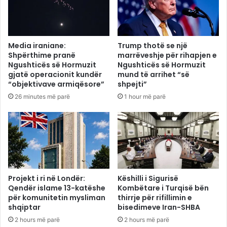
Media iraniane:
Trump thotë se një
Shpërthime pranë
marrëveshje për rihapjen e
Ngushticës së Hormuzit
Ngushticës së Hormuzit
gjatë operacionit kundër
mund të arrihet “së
“objektivave armiqësore”
shpejti”
26 minutes më parë
1 hour më parë
Projekt i ri në Londër:
Këshilli i Sigurisë
Qendër islame 13-katëshe
Kombëtare i Turqisë bën
për komunitetin mysliman
thirrje për rifillimin e
shqiptar
bisedimeve Iran-SHBA
2 hours më parë
2 hours më parë