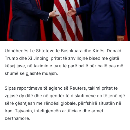
Udhëheqësit e Shteteve të Bashkuara dhe Kinës, Donald
Trump dhe Xi Jinping, pritet të zhvillojnë bisedime gjatë
kësaj jave, në takimin e tyre të parë ballë për ballë pas më
shumë se gjashtë muajsh.
Sipas raportimeve të agjencisë Reuters, takimi pritet të
zgjasë dy ditë dhe në qendër të diskutimeve do të jenë një
sërë çështjesh me rëndësi globale, përfshirë situatën në
Iran, Tajvanin, inteligjencën artificiale dhe armët
bërthamore.