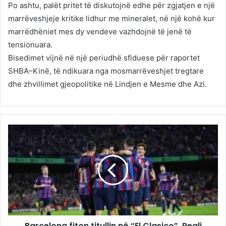
Po ashtu, palët pritet të diskutojnë edhe për zgjatjen e një
marrëveshjeje kritike lidhur me mineralet, në një kohë kur
marrëdhëniet mes dy vendeve vazhdojnë të jenë të
tensionuara.
Bisedimet vijnë në një periudhë sfiduese për raportet
SHBA–Kinë, të ndikuara nga mosmarrëveshjet tregtare
dhe zhvillimet gjeopolitike në Lindjen e Mesme dhe Azi.
Barcelona fiton titullin në “El Clasico”, Reali