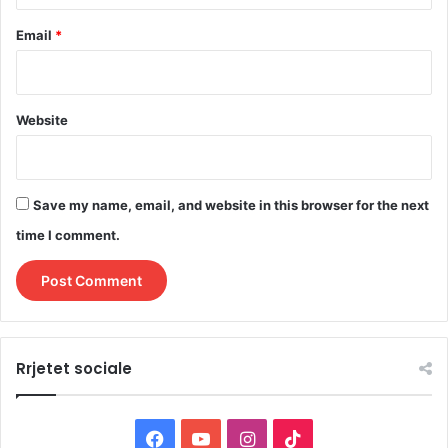
Email
*
Website
Save my name, email, and website in this browser for the next
time I comment.
Rrjetet sociale
F
Y
I
T