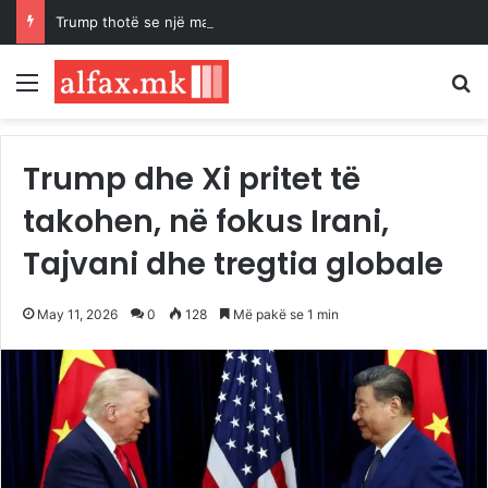
Trump thotë se një marrëveshje për rihapjen e Ngushticës së Hormuzit mund të arrihet “së shpejti”
Menu
K
Trump dhe Xi pritet të
takohen, në fokus Irani,
Tajvani dhe tregtia globale
May 11, 2026
0
128
Më pakë se 1 min