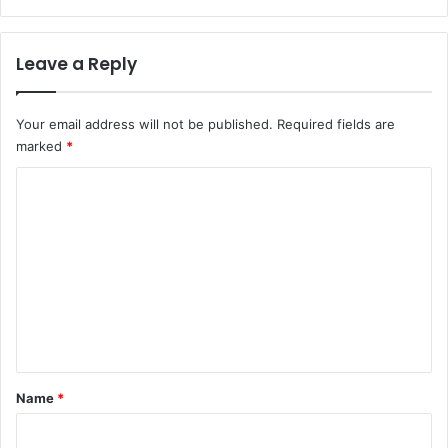
Leave a Reply
Your email address will not be published.
Required fields are
marked
*
C
o
m
m
e
n
t
*
Name
*