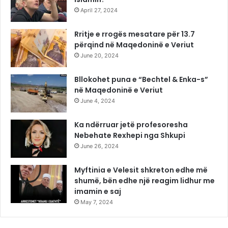
April 27, 2024
Rritje e rrogës mesatare për 13.7
përqind në Maqedoninë e Veriut
June 20, 2024
Bllokohet puna e “Bechtel & Enka-s”
në Maqedoninë e Veriut
June 4, 2024
Ka ndërruar jetë profesoresha
Nebehate Rexhepi nga Shkupi
June 26, 2024
Myftinia e Velesit shkreton edhe më
shumë, bën edhe një reagim lidhur me
imamin e saj
May 7, 2024