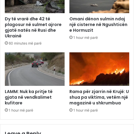
Dy të vrarë dhe 42 të
Omani dënon sulmin ndaj
plagosur në sulmet ajrore
një cisterne në Ngushticën
gjatë natës në Rusi dhe
e Hormuzit
Ukrainë
1 hour më parë
60 minutes më parë
LAMM: Nuk ka pritje të
Rama për zjarrin në Krujë: U
gjata në vendkalimet
shua pa viktima, vetëm një
kufitare
magazinë u shkrumbua
1 hour më parë
1 hour më parë
Leave a Reply