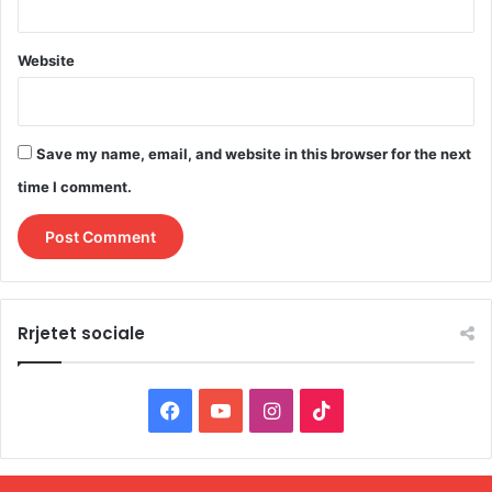
Website
Save my name, email, and website in this browser for the next
time I comment.
Rrjetet sociale
F
Y
I
T
a
o
n
i