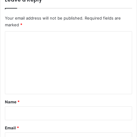
Your email address will not be published.
Required fields are
marked
*
C
o
m
m
e
n
t
*
Name
*
Email
*