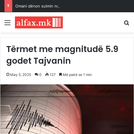
Omani dënon sulmin ndaj një cisterne në Ngushticën e Hormuzit
Menu
K
Tërmet me magnitudë 5.9
godet Tajvanin
May 5, 2025
0
127
Më pakë se 1 min