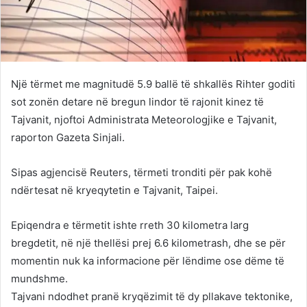
Një tërmet me magnitudë 5.9 ballë të shkallës Rihter goditi
sot zonën detare në bregun lindor të rajonit kinez të
Tajvanit, njoftoi Administrata Meteorologjike e Tajvanit,
raporton Gazeta Sinjali.
Sipas agjencisë Reuters, tërmeti tronditi për pak kohë
ndërtesat në kryeqytetin e Tajvanit, Taipei.
Epiqendra e tërmetit ishte rreth 30 kilometra larg
bregdetit, në një thellësi prej 6.6 kilometrash, dhe se për
momentin nuk ka informacione për lëndime ose dëme të
mundshme.
Tajvani ndodhet pranë kryqëzimit të dy pllakave tektonike,