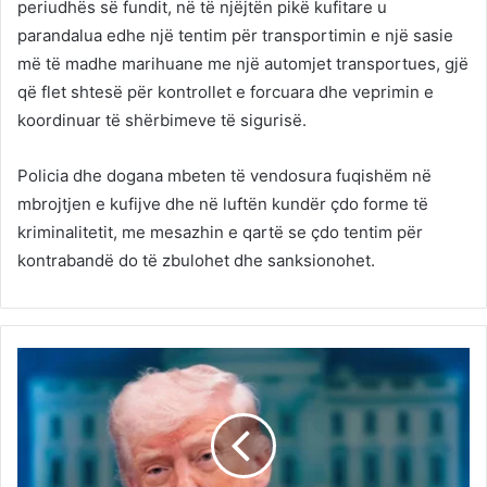
periudhës së fundit, në të njëjtën pikë kufitare u
parandalua edhe një tentim për transportimin e një sasie
më të madhe marihuane me një automjet transportues, gjë
që flet shtesë për kontrollet e forcuara dhe veprimin e
koordinuar të shërbimeve të sigurisë.
Policia dhe dogana mbeten të vendosura fuqishëm në
mbrojtjen e kufijve dhe në luftën kundër çdo forme të
kriminalitetit, me mesazhin e qartë se çdo tentim për
kontrabandë do të zbulohet dhe sanksionohet.