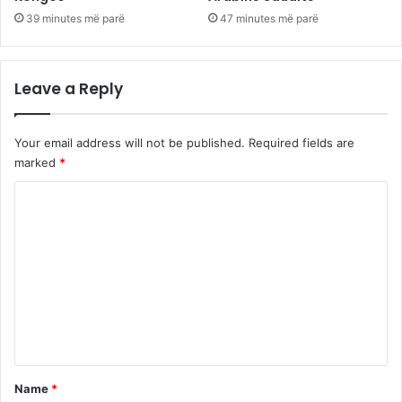
39 minutes më parë
47 minutes më parë
Leave a Reply
Your email address will not be published.
Required fields are
marked
*
C
o
m
m
e
n
t
*
Name
*