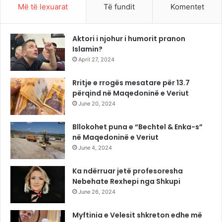
Më të lexuarat
Të fundit
Komentet
Aktori i njohur i humorit pranon
Islamin?
April 27, 2024
Rritje e rrogës mesatare për 13.7
përqind në Maqedoninë e Veriut
June 20, 2024
Bllokohet puna e “Bechtel & Enka-s”
në Maqedoninë e Veriut
June 4, 2024
Ka ndërruar jetë profesoresha
Nebehate Rexhepi nga Shkupi
June 26, 2024
Myftinia e Velesit shkreton edhe më