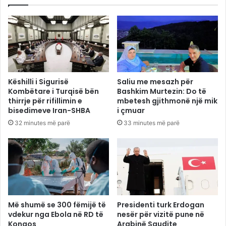
Këshilli i Sigurisë
Saliu me mesazh për
Kombëtare i Turqisë bën
Bashkim Murtezin: Do të
thirrje për rifillimin e
mbetesh gjithmonë një mik
bisedimeve Iran-SHBA
i çmuar
32 minutes më parë
33 minutes më parë
Më shumë se 300 fëmijë të
Presidenti turk Erdogan
vdekur nga Ebola në RD të
nesër për vizitë pune në
Kongos
Arabinë Saudite