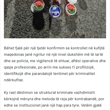
Bëhet fjalë për një tjetër konfirmim se kontrollet në kufijtë
maqedonas janë ngritur në një nivel dukshëm më të lartë
dhe se policia, me vigjilencë të shtuar, aftësi operative dhe
qasje profesionale, po arrin me sukses t’i profilizojë,
identifikojë dhe parandalojë tentimet për kriminalitet
ndërkufitar.
Ky rast dëshmon se strukturat kriminale vazhdimisht
kërkojnë mënyra dhe metoda të reja për kontrabandë, por
edhe se institucionet janë një hap para tyre. Vetëm gjatë