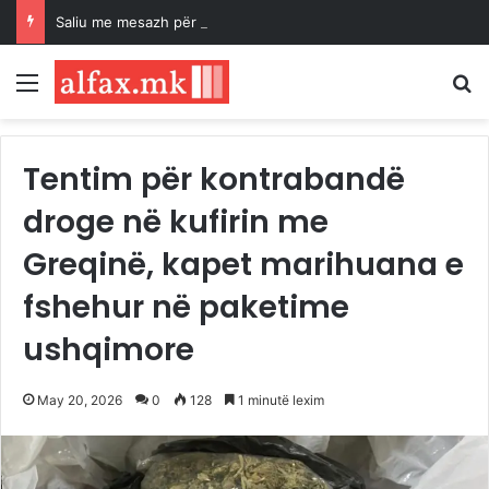
Saliu me mesazh për Bashkim Murtezin: Do të mbetesh gjithmonë një mik i çmuar
Menu
K
Tentim për kontrabandë
droge në kufirin me
Greqinë, kapet marihuana e
fshehur në paketime
ushqimore
May 20, 2026
0
128
1 minutë lexim