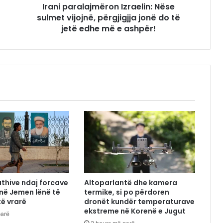
Irani paralajmëron Izraelin: Nëse
sulmet vijojnë, përgjigjja jonë do të
jetë edhe më e ashpër!
uthive ndaj forcave
Altoparlantë dhe kamera
 në Jemen lënë të
termike, si po përdoren
të vrarë
dronët kundër temperaturave
ekstreme në Korenë e Jugut
parë