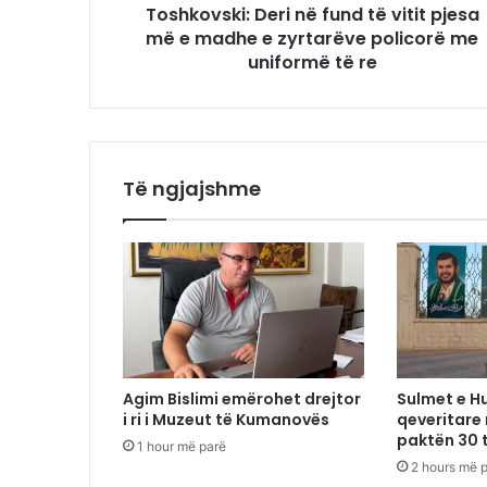
Toshkovski: Deri në fund të vitit pjesa
më e madhe e zyrtarëve policorë me
uniformë të re
Të ngjajshme
Agim Bislimi emërohet drejtor
Sulmet e H
i ri i Muzeut të Kumanovës
qeveritare
paktën 30 
1 hour më parë
2 hours më 