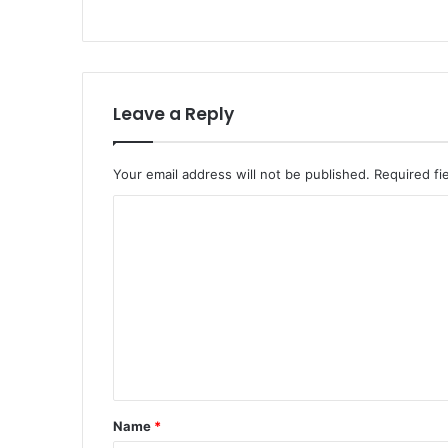
Leave a Reply
Your email address will not be published.
Required fi
C
o
m
m
e
n
t
*
Name
*