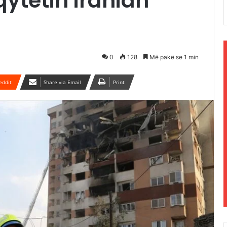
qytetin iranian
0
128
Më pakë se 1 min
eddit
Share via Email
Print