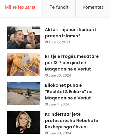
Më të lexuarat
Të fundit
Komentet
Aktori i njohur i humorit
pranon Islamin?
April 27, 2024
Rritje e rrogës mesatare
për 13.7 përqind në
Maqedoninë e Veriut
June 20, 2024
Bllokohet puna e
“Bechtel & Enka-s” në
Maqedoninë e Veriut
June 4, 2024
Ka ndërruar jetë
profesoresha Nebehate
Rexhepi nga Shkupi
June 26, 2024