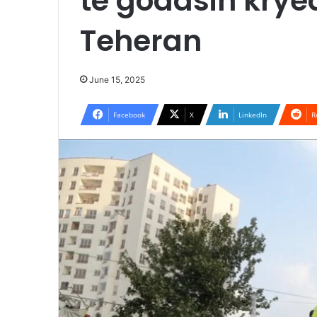
të godasin krye
Teheran
June 15, 2025
Facebook
X
LinkedIn
R