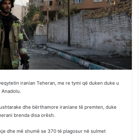
ryeqytetin iranian Teheran, me re tymi që duken duke u
n Anadolu.
e ushtarake dhe bërthamore iraniane të premten, duke
erani brenda disa orësh.
dekje dhe më shumë se 370 të plagosur në sulmet