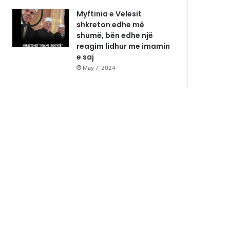
Myftinia e Velesit
shkreton edhe më
shumë, bën edhe një
reagim lidhur me imamin
e saj
May 7, 2024