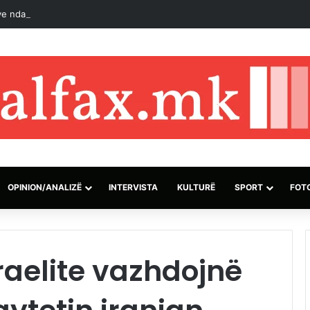
e ndaj forcave qeveritare në Jemen lënë të paktën 30 të vrarë
OPINION/ANALIZË
INTERVISTA
KULTURË
SPORT
FOT
raelite vazhdojnë