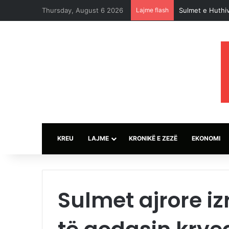
Thursday, August 6 2026
Lajme flash
Sulmet e Huthiv
KREU
LAJME
KRONIKË E ZEZË
EKONOMI
Sulmet ajrore iz