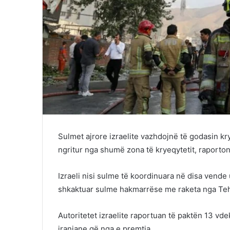
Sulmet ajrore izraelite vazhdojnë të godasin k
ngritur nga shumë zona të kryeqytetit, raporto
Izraeli nisi sulme të koordinuara në disa vend
shkaktuar sulme hakmarrëse me raketa nga Teh
Autoritetet izraelite raportuan të paktën 13 v
iraniane që nga e premtja.