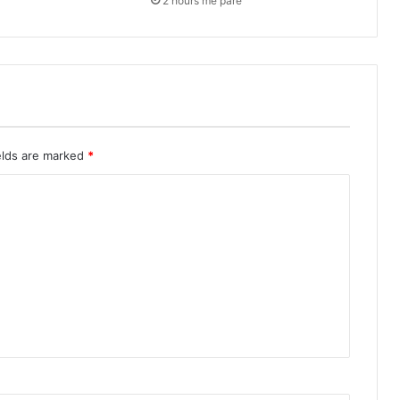
2 hours më parë
elds are marked
*