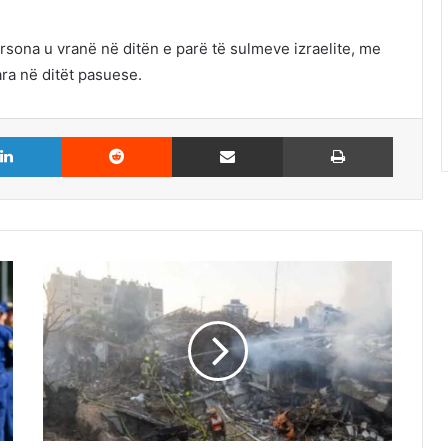
ersona u vranë në ditën e parë të sulmeve izraelite, me
ra në ditët pasuese.
LinkedIn
Reddit
Share via Email
Print