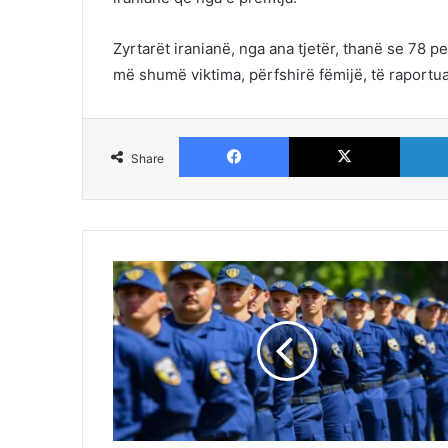
Zyrtarët iranianë, nga ana tjetër, thanë se 78 p
më shumë viktima, përfshirë fëmijë, të raportua
Facebook
X
Share