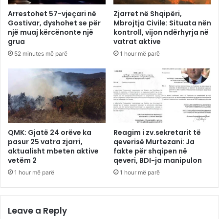
Arrestohet 57-vjeçari në
Zjarret në Shqipëri,
Gostivar, dyshohet se për
Mbrojtja Civile: Situata nën
një muaj kërcënonte një
kontroll, vijon ndërhyrja në
grua
vatrat aktive
52 minutes më parë
1 hour më parë
QMK: Gjatë 24 orëve ka
Reagim i zv.sekretarit të
pasur 25 vatra zjarri,
qeverisë Murtezani: Ja
aktualisht mbeten aktive
fakte për shqipen në
vetëm 2
qeveri, BDI-ja manipulon
1 hour më parë
1 hour më parë
Leave a Reply