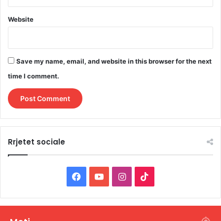
Website
Save my name, email, and website in this browser for the next
time I comment.
Rrjetet sociale
F
Y
I
T
a
o
n
i
c
u
s
k