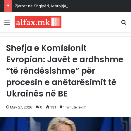
Zjarret në Shqipëri, Mbrojtja Civile: Situata nën kontroll, vijon ndërhyrja në vatrat aktive
Menu
K
Shefja e Komisionit
Evropian: Javët e ardhshme
“të rëndësishme” për
procesin e anëtarësimit të
Ukrainës në BE
May 27, 2026
0
131
1 minutë lexim