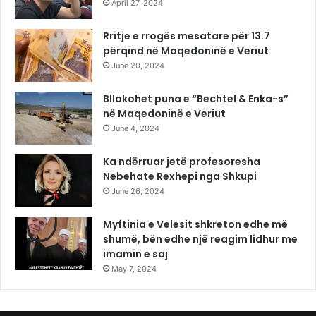
April 27, 2024
Rritje e rrogës mesatare për 13.7
përqind në Maqedoninë e Veriut
June 20, 2024
Bllokohet puna e “Bechtel & Enka-s”
në Maqedoninë e Veriut
June 4, 2024
Ka ndërruar jetë profesoresha
Nebehate Rexhepi nga Shkupi
June 26, 2024
Myftinia e Velesit shkreton edhe më
shumë, bën edhe një reagim lidhur me
imamin e saj
May 7, 2024