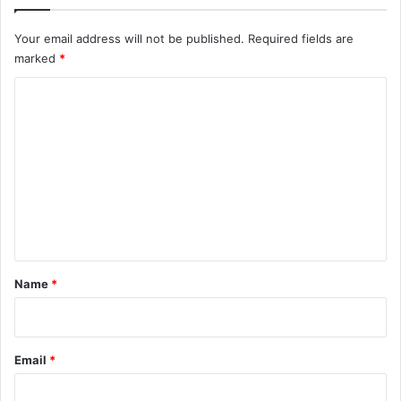
Your email address will not be published.
Required fields are
marked
*
C
o
m
m
e
n
t
*
Name
*
Email
*