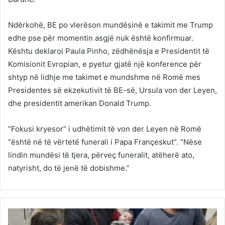
Ndërkohë, BE po vlerëson mundësinë e takimit me Trump
edhe pse për momentin asgjë nuk është konfirmuar.
Kështu deklaroi Paula Pinho, zëdhënësja e Presidentit të
Komisionit Evropian, e pyetur gjatë një konference për
shtyp në lidhje me takimet e mundshme në Romë mes
Presidentes së ekzekutivit të BE-së, Ursula von der Leyen,
dhe presidentit amerikan Donald Trump.
“Fokusi kryesor” i udhëtimit të von der Leyen në Romë
“është në të vërtetë funerali i Papa Françeskut”. “Nëse
lindin mundësi të tjera, përveç funeralit, atëherë ato,
natyrisht, do të jenë të dobishme.”