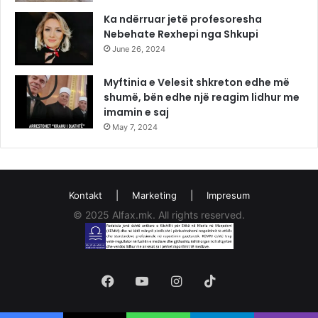
Ka ndërruar jetë profesoresha
Nebehate Rexhepi nga Shkupi
June 26, 2024
Myftinia e Velesit shkreton edhe më
shumë, bën edhe një reagim lidhur me
imamin e saj
May 7, 2024
Kontakt
|
Marketing
|
Impresum
© 2025 Alfax.mk. All rights reserved.
Facebook
YouTube
Instagram
TikTok