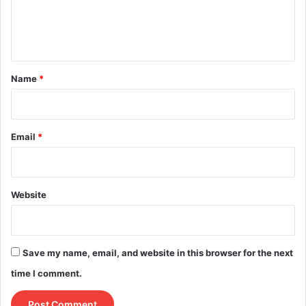
e
n
t
*
Name
*
Email
*
Website
Save my name, email, and website in this browser for the next
time I comment.