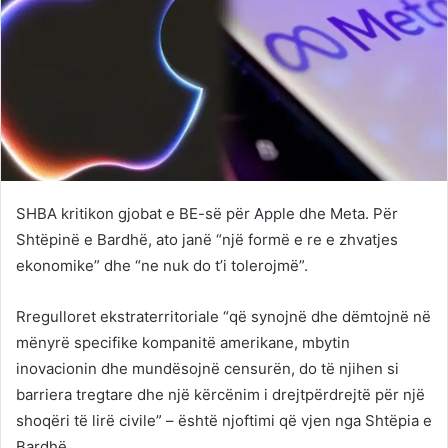
SHBA kritikon gjobat e BE-së për Apple dhe Meta. Për
Shtëpinë e Bardhë, ato janë “një formë e re e zhvatjes
ekonomike” dhe “ne nuk do t’i tolerojmë”.
Rregulloret ekstraterritoriale “që synojnë dhe dëmtojnë në
mënyrë specifike kompanitë amerikane, mbytin
inovacionin dhe mundësojnë censurën, do të njihen si
barriera tregtare dhe një kërcënim i drejtpërdrejtë për një
shoqëri të lirë civile” – është njoftimi që vjen nga Shtëpia e
Bardhë.