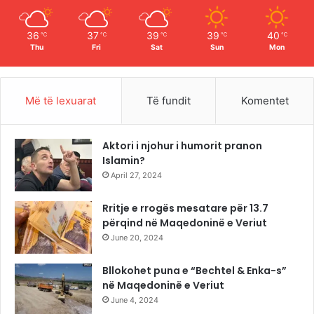
m
36
37
39
39
40
℃
℃
℃
℃
℃
Thu
Fri
Sat
Sun
Mon
Më të lexuarat
Të fundit
Komentet
Aktori i njohur i humorit pranon
Islamin?
April 27, 2024
Rritje e rrogës mesatare për 13.7
përqind në Maqedoninë e Veriut
June 20, 2024
Bllokohet puna e “Bechtel & Enka-s”
në Maqedoninë e Veriut
June 4, 2024