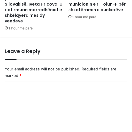
Sllovakisë, Iveta Hricova: U
municionin e ri Tolun-P për
riafirmuan marrëdhëniet e
shkatërrimin e bunkerëve
shkëlqyera mes dy
1 hour më parë
vendeve
1 hour më parë
Leave a Reply
Your email address will not be published.
Required fields are
marked
*
C
o
m
m
e
n