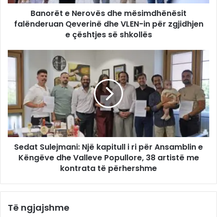
Banorët e Nerovës dhe mësimdhënësit
falënderuan Qeverinë dhe VLEN-in për zgjidhjen
e çështjes së shkollës
Sedat Sulejmani: Një kapitull i ri për Ansamblin e
Këngëve dhe Valleve Popullore, 38 artistë me
kontrata të përhershme
Të ngjajshme