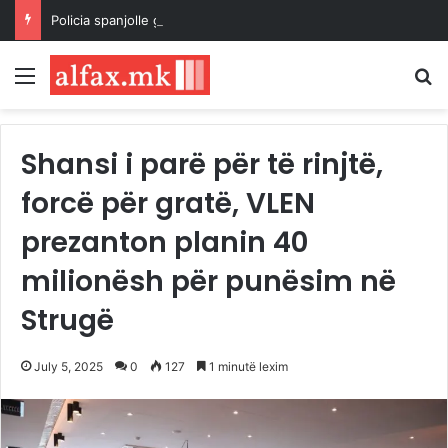
Policia spanjolle godet një nga rrjetet më të mëdha të kontrabandës së emigrantëve dhe drogës në Mesdhe
Menu
K
Shansi i parë për të rinjtë,
forcë për gratë, VLEN
prezanton planin 40
milionësh për punësim në
Strugë
July 5, 2025
0
127
1 minutë lexim