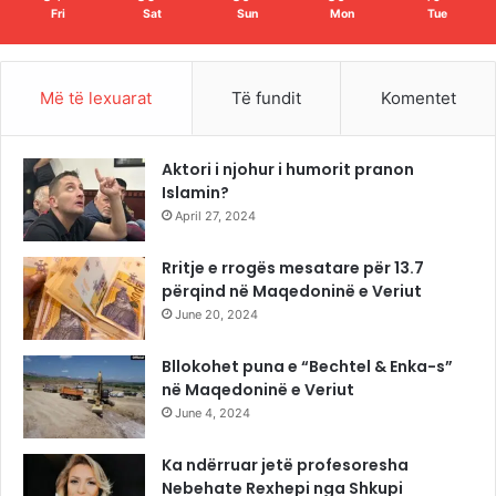
Fri
Sat
Sun
Mon
Tue
Më të lexuarat
Të fundit
Komentet
Aktori i njohur i humorit pranon
Islamin?
April 27, 2024
Rritje e rrogës mesatare për 13.7
përqind në Maqedoninë e Veriut
June 20, 2024
Bllokohet puna e “Bechtel & Enka-s”
në Maqedoninë e Veriut
June 4, 2024
Ka ndërruar jetë profesoresha
Nebehate Rexhepi nga Shkupi