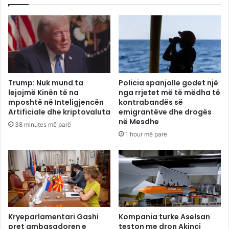
Trump: Nuk mund ta
Policia spanjolle godet një
lejojmë Kinën të na
nga rrjetet më të mëdha të
mposhtë në Inteligjencën
kontrabandës së
Artificiale dhe kriptovaluta
emigrantëve dhe drogës
në Mesdhe
38 minutes më parë
1 hour më parë
Kryeparlamentari Gashi
Kompania turke Aselsan
pret ambasadoren e
teston me dron Akinci