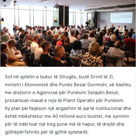
Sot në qytetin e bukur të Strugës, buzë Drinit të Zi,
ministri i Ekonomisë dhe Punës Besar Durmishi, së bashku
me drejtorin e Agjencisë për Punësim Selajdin Beluli,
prezantuan masat e reja të Planit Operativ për Punësim.
Ky plan përfaqëson një angazhim të qartë institucional dhe
është mbështetur me 40 milionë euro buxhet, me synimin
për të ndërtuar një treg pune më të hapur, të drejtë dhe
gjithëpërfshirës për të gjithë qytetarët.