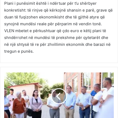
Plani i punësimit është i ndërtuar për t’u shërbyer
konkretisht: të rinjve që kërkojnë shansin e parë, grave që
duan të fuqizohen ekonomikisht dhe të gjithë atyre që
synojnë mundësi reale për përparim në vendin tonë.
VLEN mbetet e përkushtuar që çdo euro e këtij plani të
shndërrohet në mundësi të prekshme për qytetarët dhe
në një shtysë të re për zhvillimin ekonomik dhe barazi në
tregun e punës.