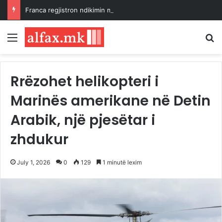
Franca regjistron ndikimin më të keq të thatësirës në rrugët e vogla ujore
Menu
K
Rrëzohet helikopteri i
Marinës amerikane në Detin
Arabik, një pjesëtar i
zhdukur
July 1, 2026
0
129
1 minutë lexim