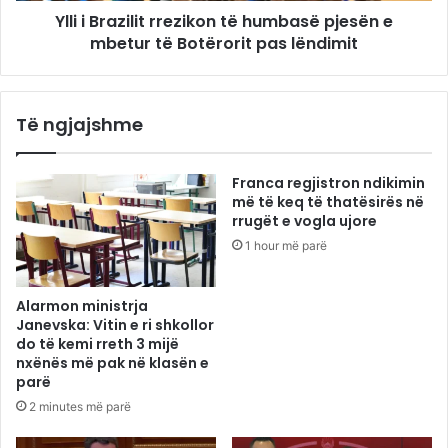
Ylli i Brazilit rrezikon të humbasë pjesën e
mbetur të Botërorit pas lëndimit
Të ngjajshme
Franca regjistron ndikimin
më të keq të thatësirës në
rrugët e vogla ujore
1 hour më parë
Alarmon ministrja
Janevska: Vitin e ri shkollor
do të kemi rreth 3 mijë
nxënës më pak në klasën e
parë
2 minutes më parë