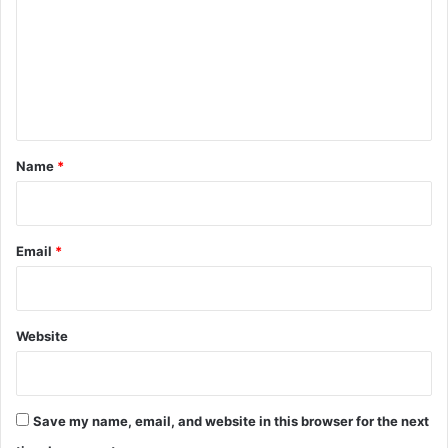
m
m
e
n
t
*
Name
*
Email
*
Website
Save my name, email, and website in this browser for the next