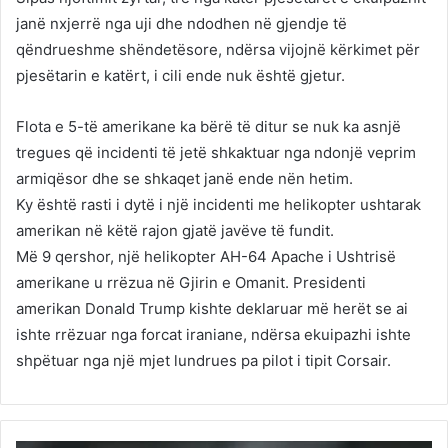
janë nxjerrë nga uji dhe ndodhen në gjendje të
qëndrueshme shëndetësore, ndërsa vijojnë kërkimet për
pjesëtarin e katërt, i cili ende nuk është gjetur.
Flota e 5-të amerikane ka bërë të ditur se nuk ka asnjë
tregues që incidenti të jetë shkaktuar nga ndonjë veprim
armiqësor dhe se shkaqet janë ende nën hetim.
Ky është rasti i dytë i një incidenti me helikopter ushtarak
amerikan në këtë rajon gjatë javëve të fundit.
Më 9 qershor, një helikopter AH-64 Apache i Ushtrisë
amerikane u rrëzua në Gjirin e Omanit. Presidenti
amerikan Donald Trump kishte deklaruar më herët se ai
ishte rrëzuar nga forcat iraniane, ndërsa ekuipazhi ishte
shpëtuar nga një mjet lundrues pa pilot i tipit Corsair.