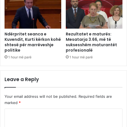
Ndërpritet seanca e
Rezultatet e maturës:
Kuvendit, Kurti kërkon kohë
Mesatarja 3.66, më të
shtesë për marrëveshje
suksesshëm maturantët
politike
profesionalë
1 hour më parë
1 hour më parë
Leave a Reply
Your email address will not be published.
Required fields are
marked
*
C
o