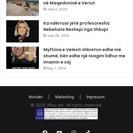
në Maqedoninë e Veriut
June 4, 2024
Ka ndërruar jetë profesoresha
Nebehate Rexhepi nga Shkupi
June 26, 2024
Myftinia e Velesit shkreton edhe më
shumë, bën edhe një reagim lidhur me
imamin e saj
May 7, 2024
Kontakt
|
Marketing
|
Impresum
© 2025 Alfax.mk. All rights reserved.
Facebook
YouTube
Instagram
TikTok