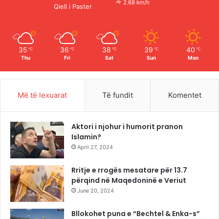
2.68 km/h
Qiell i Paster
k
a
m
35
36
38
39
40
℃
℃
℃
℃
℃
Thu
Fri
Sat
Sun
Mon
Më të lexuarat
Të fundit
Komentet
Aktori i njohur i humorit pranon
Islamin?
April 27, 2024
Rritje e rrogës mesatare për 13.7
përqind në Maqedoninë e Veriut
June 20, 2024
Bllokohet puna e “Bechtel & Enka-s”