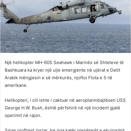
Një helikopter MH-60S Seahawk i Marinës së Shteteve të
Bashkuara ka kryer një ulje emergjente në ujërat e Detit
Arabik mëngjesin e së mërkurës, njoftoi Flota e 5-të
amerikane.
Helikopteri, i cili ishte i caktuar në aeroplanmbajtësen USS
George H.W. Bush, është përfshirë në një incident gjatë
operimit në rajon.
Sipas njoftimit zyrtar, tre nga katër pjesëtarët e ekuipazhit