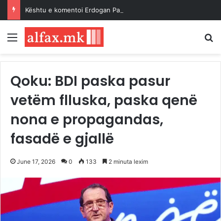
Kështu e komentoi Erdogan Paktin e Mekës…
Menu
K
Qoku: BDI paska pasur
vetëm flluska, paska qenë
nona e propagandas,
fasadë e gjallë
June 17, 2026
0
133
2 minuta lexim