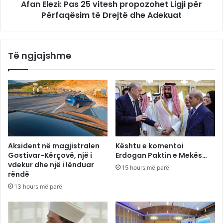
Afan Elezi: Pas 25 vitesh propozohet Ligji për
Përfaqësim të Drejtë dhe Adekuat
Të ngjajshme
Aksident në magjistralen
Kështu e komentoi
Gostivar-Kërçovë, një i
Erdogan Paktin e Mekës…
vdekur dhe një i lënduar
15 hours më parë
rëndë
13 hours më parë