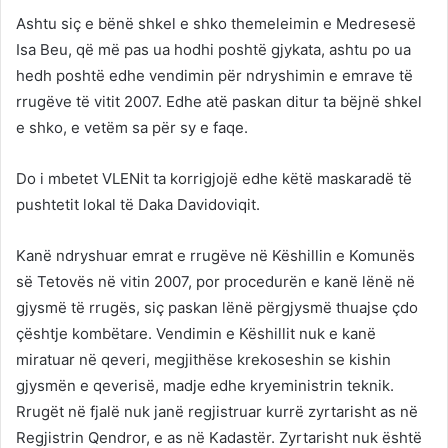
Ashtu siç e bënë shkel e shko themeleimin e Medresesë
Isa Beu, që më pas ua hodhi poshtë gjykata, ashtu po ua
hedh poshtë edhe vendimin për ndryshimin e emrave të
rrugëve të vitit 2007. Edhe atë paskan ditur ta bëjnë shkel
e shko, e vetëm sa për sy e faqe.
Do i mbetet VLENit ta korrigjojë edhe këtë maskaradë të
pushtetit lokal të Daka Davidoviqit.
Kanë ndryshuar emrat e rrugëve në Këshillin e Komunës
së Tetovës në vitin 2007, por procedurën e kanë lënë në
gjysmë të rrugës, siç paskan lënë përgjysmë thuajse çdo
çështje kombëtare. Vendimin e Këshillit nuk e kanë
miratuar në qeveri, megjithëse krekoseshin se kishin
gjysmën e qeverisë, madje edhe kryeministrin teknik.
Rrugët në fjalë nuk janë regjistruar kurrë zyrtarisht as në
Regjistrin Qendror, e as në Kadastër. Zyrtarisht nuk është