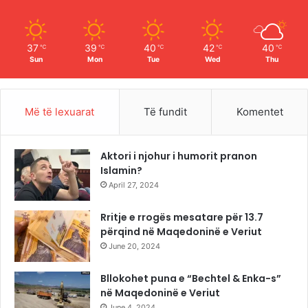
k
a
m
37
39
40
42
40
℃
℃
℃
℃
℃
Sun
Mon
Tue
Wed
Thu
Më të lexuarat
Të fundit
Komentet
Aktori i njohur i humorit pranon
Islamin?
April 27, 2024
Rritje e rrogës mesatare për 13.7
përqind në Maqedoninë e Veriut
June 20, 2024
Bllokohet puna e “Bechtel & Enka-s”
në Maqedoninë e Veriut
June 4, 2024