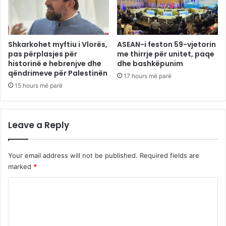
Shkarkohet myftiu i Vlorës,
ASEAN-i feston 59-vjetorin
pas përplasjes për
me thirrje për unitet, paqe
historinë e hebrenjve dhe
dhe bashkëpunim
qëndrimeve për Palestinën
17 hours më parë
15 hours më parë
Leave a Reply
Your email address will not be published.
Required fields are
marked
*
C
o
m