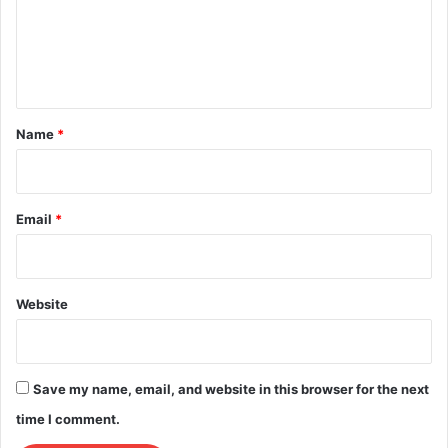
m
e
n
t
*
Name
*
Email
*
Website
Save my name, email, and website in this browser for the next
time I comment.