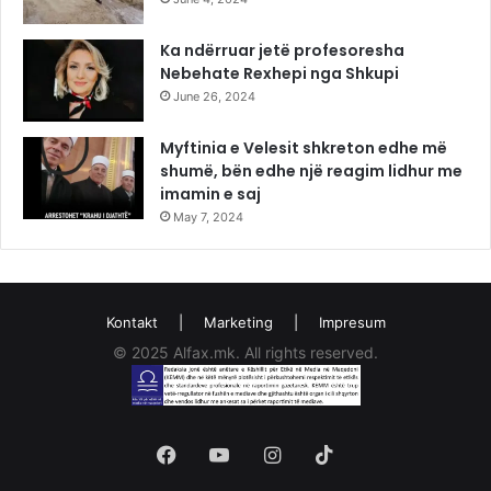
Ka ndërruar jetë profesoresha
Nebehate Rexhepi nga Shkupi
June 26, 2024
Myftinia e Velesit shkreton edhe më
shumë, bën edhe një reagim lidhur me
imamin e saj
May 7, 2024
Kontakt
|
Marketing
|
Impresum
© 2025 Alfax.mk. All rights reserved.
Facebook
YouTube
Instagram
TikTok