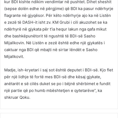
kur BDI kishte ndikim vendimtar në pushtet. Dihet sheshit
(sepse dolën edhe në përgjime) që BDI ka pasur ndërhyrje
flagrante në gjyqësor. Për këto ndërhyrje ajo ka në Listën
e zezë të DASH-it isht zv. KM Grubi i cili akuzohet se ka
ndërhyrë në gjykata për t’ia hequr lakun nga qafa mikut
dhe bashkëpunëtorit të ngushtë të BDI-së Sasho
Mijallkovin. Në Listën e zezë është edhe një gjykatës i
caktuar nga BDI që mbajti në sirtar lëndët e Sasho
Mijallkovit.
Madje, ish-kryetari i saj sot është deputet i BDI-së. Kjo flet
për një lidhje të fortë mes BDI-së dhe kësaj gjykate,
anëtarët e së cilës duket se po i bëjnë shërbimet e fundit
një partie që po humb mbështetjen e qytetarëve”, ka
shkruar Qoku.