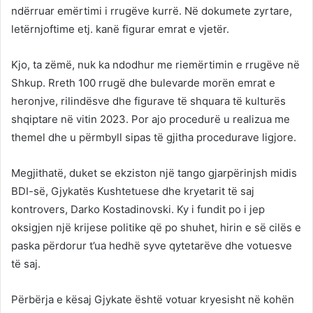
ndërruar emërtimi i rrugëve kurrë. Në dokumete zyrtare,
letërnjoftime etj. kanë figurar emrat e vjetër.
Kjo, ta zëmë, nuk ka ndodhur me riemërtimin e rrugëve në
Shkup. Rreth 100 rrugë dhe bulevarde morën emrat e
heronjve, rilindësve dhe figurave të shquara të kulturës
shqiptare në vitin 2023. Por ajo procedurë u realizua me
themel dhe u përmbyll sipas të gjitha procedurave ligjore.
Megjithatë, duket se ekziston një tango gjarpërinjsh midis
BDI-së, Gjykatës Kushtetuese dhe kryetarit të saj
kontrovers, Darko Kostadinovski. Ky i fundit po i jep
oksigjen një krijese politike që po shuhet, hirin e së cilës e
paska përdorur t’ua hedhë syve qytetarëve dhe votuesve
të saj.
Përbërja e kësaj Gjykate është votuar kryesisht në kohën