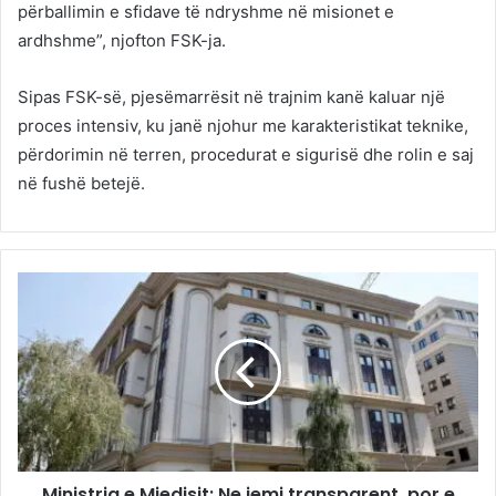
përballimin e sfidave të ndryshme në misionet e
ardhshme”, njofton FSK-ja.
Sipas FSK-së, pjesëmarrësit në trajnim kanë kaluar një
proces intensiv, ku janë njohur me karakteristikat teknike,
përdorimin në terren, procedurat e sigurisë dhe rolin e saj
në fushë betejë.
Ministria e Mjedisit: Ne jemi transparent, por e