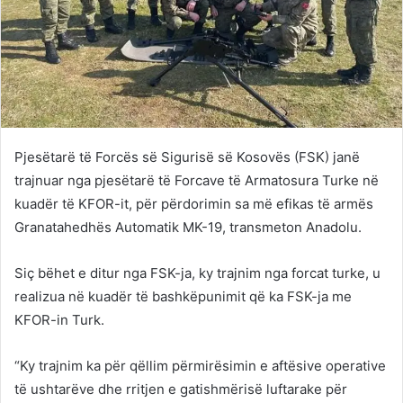
Pjesëtarë të Forcës së Sigurisë së Kosovës (FSK) janë
trajnuar nga pjesëtarë të Forcave të Armatosura Turke në
kuadër të KFOR-it, për përdorimin sa më efikas të armës
Granatahedhës Automatik MK-19, transmeton Anadolu.
Siç bëhet e ditur nga FSK-ja, ky trajnim nga forcat turke, u
realizua në kuadër të bashkëpunimit që ka FSK-ja me
KFOR-in Turk.
“Ky trajnim ka për qëllim përmirësimin e aftësive operative
të ushtarëve dhe rritjen e gatishmërisë luftarake për