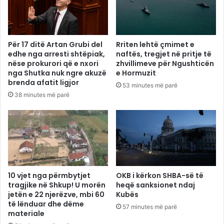
Për 17 ditë Artan Grubi del
Rriten lehtë çmimet e
edhe nga arresti shtëpiak,
naftës, tregjet në pritje të
nëse prokurori që e nxori
zhvillimeve për Ngushticën
nga Shutka nuk ngre akuzë
e Hormuzit
brenda afatit ligjor
53 minutes më parë
38 minutes më parë
10 vjet nga përmbytjet
OKB i kërkon SHBA-së të
tragjike në Shkup! U morën
heqë sanksionet ndaj
jetën e 22 njerëzve, mbi 60
Kubës
të lënduar dhe dëme
57 minutes më parë
materiale