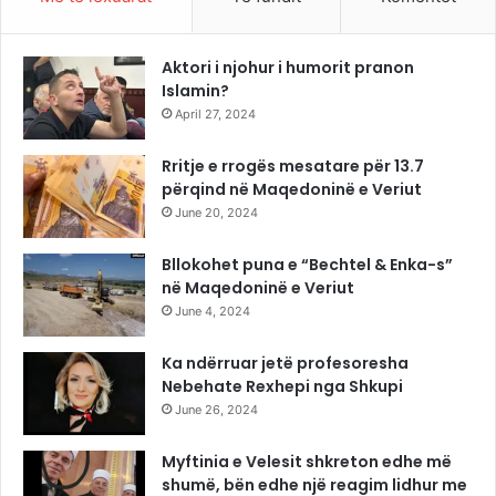
Aktori i njohur i humorit pranon
Islamin?
April 27, 2024
Rritje e rrogës mesatare për 13.7
përqind në Maqedoninë e Veriut
June 20, 2024
Bllokohet puna e “Bechtel & Enka-s”
në Maqedoninë e Veriut
June 4, 2024
Ka ndërruar jetë profesoresha
Nebehate Rexhepi nga Shkupi
June 26, 2024
Myftinia e Velesit shkreton edhe më
shumë, bën edhe një reagim lidhur me