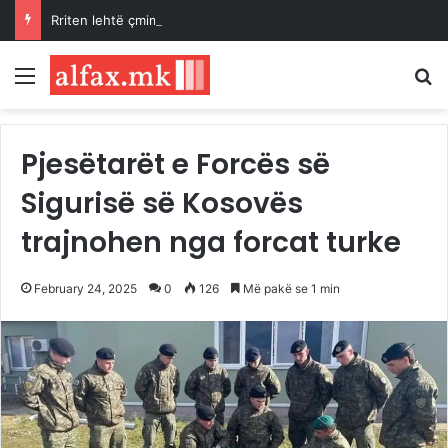
Rriten lehtë çmimet e naftës, tregjet në pritje të zhvillimeve për Ngushticën e Hormuzit
Menu
K
Pjesëtarët e Forcës së
Sigurisë së Kosovës
trajnohen nga forcat turke
February 24, 2025
0
126
Më pakë se 1 min