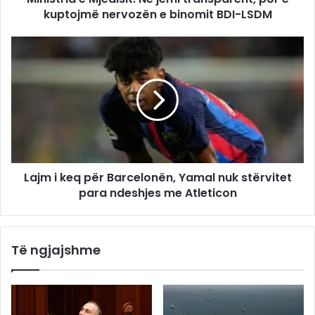
kuptojmë nervozën e binomit BDI-LSDM
Lajm i keq për Barcelonën, Yamal nuk stërvitet
para ndeshjes me Atleticon
Të ngjajshme