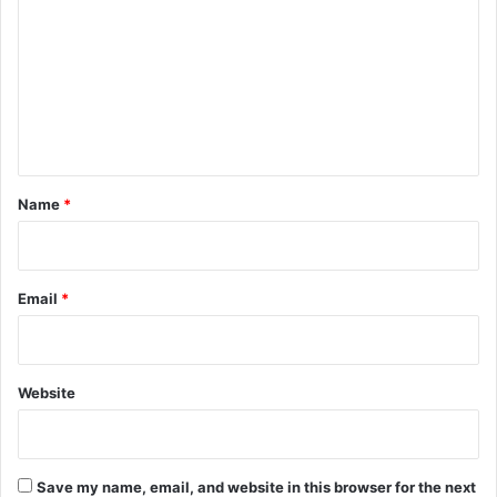
m
m
e
n
t
*
Name
*
Email
*
Website
Save my name, email, and website in this browser for the next