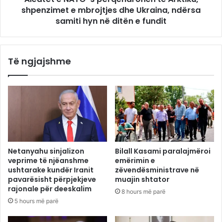
shpenzimet e mbrojtjes dhe Ukraina, ndërsa
samiti hyn në ditën e fundit
Të ngjajshme
Netanyahu sinjalizon
Bilall Kasami paralajmëroi
veprime të njëanshme
emërimin e
ushtarake kundër Iranit
zëvendësministrave në
pavarësisht përpjekjeve
muajin shtator
rajonale për deeskalim
8 hours më parë
5 hours më parë