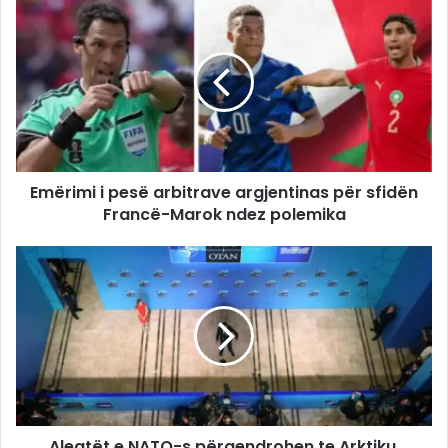
Emërimi i pesë arbitrave argjentinas për sfidën
Francë-Marok ndez polemika
Aleatët e NATO-s përqendrohen te Arktiku,