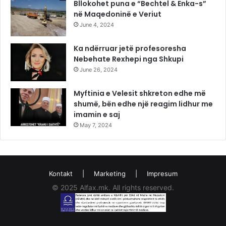
Bllokohet puna e “Bechtel & Enka-s”
në Maqedoninë e Veriut
June 4, 2024
Ka ndërruar jetë profesoresha
Nebehate Rexhepi nga Shkupi
June 26, 2024
Myftinia e Velesit shkreton edhe më
shumë, bën edhe një reagim lidhur me
imamin e saj
May 7, 2024
Kontakt
|
Marketing
|
Impresum
© 2025 Alfax.mk. All rights reserved.