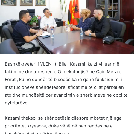
Bashkëkryetari i VLEN-it, Bilall Kasami, ka zhvilluar një
takim me drejtoreshën e Gjinekologjisë në Çair, Merale
Ferati, ku në qendër të bisedës kanë qenë funksionimi i
institucioneve shëndetësore, sfidat me të cilat përballen
ato dhe mundësitë për avancimin e shërbimeve në dobi të
qytetarëve.
Kasami theksoi se shëndetësia cilësore mbetet një nga
prioritetet kryesore, duke vënë në pah rëndësinë e
bashkëpunimit ndërinstitucional.