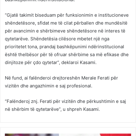
“Gjatë takimit biseduam për funksionimin e institucioneve
shëndetësore, sfidat me të cilat përballen dhe mundësitë
për avancimin e shërbimeve shëndetësore në interes të
qytetarëve. Shëndetësia cilësore mbetet një nga
prioritetet tona, prandaj bashkëpunimi ndërinstitucional
është thelbësor për të ofruar shërbime sa më efikase dhe
dinjitoze për çdo qytetar”, deklaroi Kasami.
Në fund, ai falënderoi drejtoreshën Merale Ferati për
vizitën dhe angazhimin e saj profesional.
“Falënderoj znj. Ferati për vizitën dhe përkushtimin e saj
në shërbim të qytetarëve”, u shpreh Kasami.