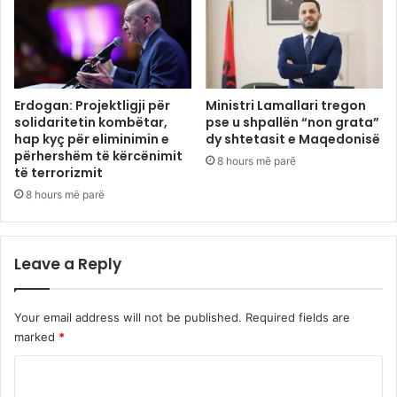
Erdogan: Projektligji për
Ministri Lamallari tregon
solidaritetin kombëtar,
pse u shpallën “non grata”
hap kyç për eliminimin e
dy shtetasit e Maqedonisë
përhershëm të kërcënimit
8 hours më parë
të terrorizmit
8 hours më parë
Leave a Reply
Your email address will not be published.
Required fields are
marked
*
C
o