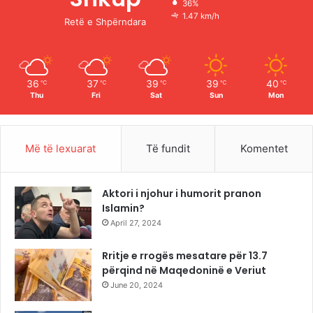
36%
o
e
r
1.47 km/h
Retë e Shpërndara
k
a
m
36
37
39
39
40
℃
℃
℃
℃
℃
Thu
Fri
Sat
Sun
Mon
Më të lexuarat
Të fundit
Komentet
Aktori i njohur i humorit pranon
Islamin?
April 27, 2024
Rritje e rrogës mesatare për 13.7
përqind në Maqedoninë e Veriut
June 20, 2024