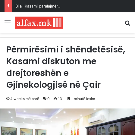
Bilall Kasami paralajmëroi emërimin e zëvendësministrave në muajin shtator
Menu
K
Përmirësimi i shëndetësisë,
Kasami diskuton me
drejtoreshën e
Gjinekologjisë në Çair
4 weeks më parë
0
131
1 minutë lexim