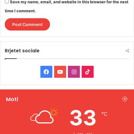
Save my name, email, and website in this browser for the next
time I comment.
Rrjetet sociale
F
Y
I
T
a
o
n
i
c
u
s
k
Moti
e
T
t
T
33
℃
b
u
a
o
o
b
g
k