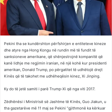
Pekini tha se kundërshton përfshirjen e entiteteve kineze
dhe atyre nga Hong Kongu në rundin më të fundit të
sanksioneve amerikane, që shënjestrojnë kompanitë që
kanë lidhje me regjimin iranian, në një kohë kur presidenti
amerikan, Donald Trump, po përgatitet të udhëtojë drejt
Kinës që të takohet me udhëheqësin kinez, Xi Jinping.
Ky do të jetë samiti i parë Trump-Xi që nga viti 2017.
Zëdhënësi i Ministrisë së Jashtme të Kinës, Guo Jiakun, u
tha gazetarëve më 11 maj se Pekini “gjithmonë ka kërkuar