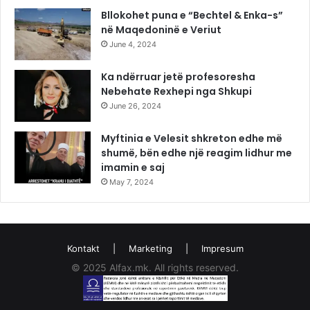
Bllokohet puna e “Bechtel & Enka-s”
në Maqedoninë e Veriut
June 4, 2024
Ka ndërruar jetë profesoresha
Nebehate Rexhepi nga Shkupi
June 26, 2024
Myftinia e Velesit shkreton edhe më
shumë, bën edhe një reagim lidhur me
imamin e saj
May 7, 2024
Kontakt
|
Marketing
|
Impresum
© 2025 Alfax.mk. All rights reserved.