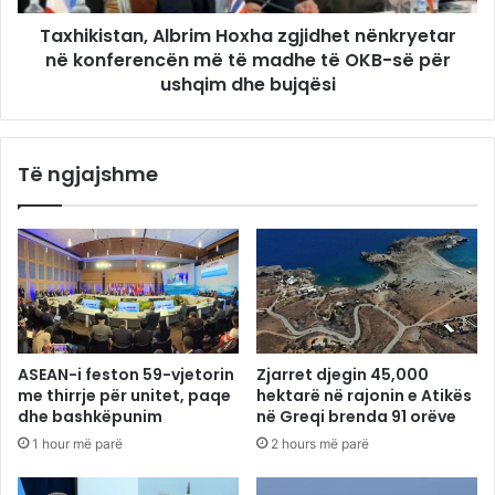
Taxhikistan, Albrim Hoxha zgjidhet nënkryetar
në konferencën më të madhe të OKB-së për
ushqim dhe bujqësi
Të ngjajshme
ASEAN-i feston 59-vjetorin
Zjarret djegin 45,000
me thirrje për unitet, paqe
hektarë në rajonin e Atikës
dhe bashkëpunim
në Greqi brenda 91 orëve
1 hour më parë
2 hours më parë