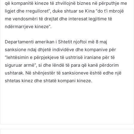
që kompanitë kineze të zhvillojnë biznes në përputhje me
ligjet dhe rregulloret”, duke shtuar se Kina “do t’i mbrojë
me vendosmëri të drejtat dhe interesat legjitime të
ndërmarrjeve kineze”.
Departamenti amerikan i Shtetit njoftoi më 8 maj
sanksione ndaj dhjetë individëve dhe kompanive për
“lehtësimin e përpjekjeve të ushtrisë iraniane për të
siguruar armë”, si dhe lëndë të para që kanë përdorim
ushtarak. Në shënjestër të sanksioneve është edhe një
shtetas kinez dhe shtatë kompani kineze.