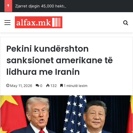
Zjarret djegin 45,000 hektarë në rajonin e Atikës në Greqi brenda 91 orëve
Menu
K
Pekini kundërshton
sanksionet amerikane të
lidhura me Iranin
May 11, 2026
0
132
1 minutë lexim