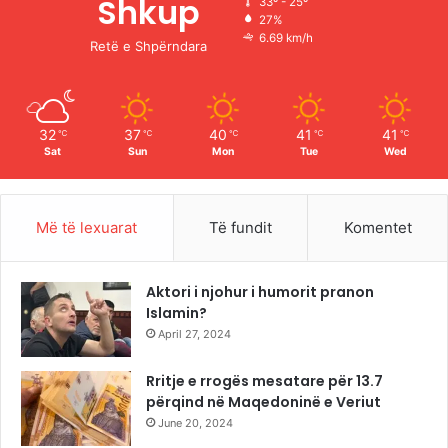
Shkup
33º - 25º
27%
o
e
r
6.69 km/h
Retë e Shpërndara
k
a
m
32
37
40
41
41
℃
℃
℃
℃
℃
Sat
Sun
Mon
Tue
Wed
Më të lexuarat
Të fundit
Komentet
Aktori i njohur i humorit pranon
Islamin?
April 27, 2024
Rritje e rrogës mesatare për 13.7
përqind në Maqedoninë e Veriut
June 20, 2024