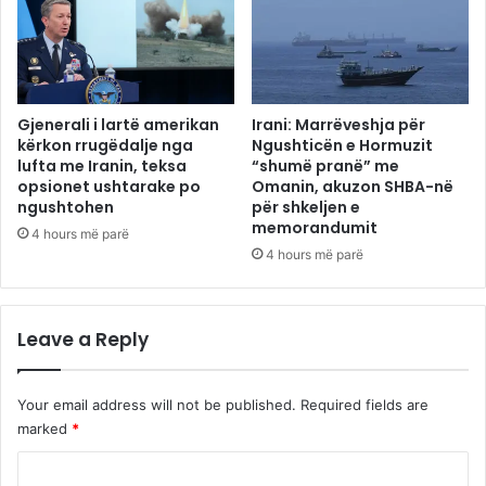
Gjenerali i lartë amerikan
Irani: Marrëveshja për
kërkon rrugëdalje nga
Ngushticën e Hormuzit
lufta me Iranin, teksa
“shumë pranë” me
opsionet ushtarake po
Omanin, akuzon SHBA-në
ngushtohen
për shkeljen e
memorandumit
4 hours më parë
4 hours më parë
Leave a Reply
Your email address will not be published.
Required fields are
marked
*
C