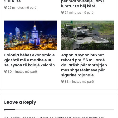
SHBA-së
për marrëveshje, jam i
lumtur ta bëj këtë
22 minutes më parë
24 minutes më parë
Polonia bëhet ekonomia e
Japonia synon buxhet
gjashtë më e madhe e BE-
rekord prej 56 miliardë
së, synon të kalojë Zvicrën
dollarësh për mbrojtjen
mes shqetësimeve për
30 minutes më parë
sigurinë rajonale
33 minutes më parë
Leave a Reply