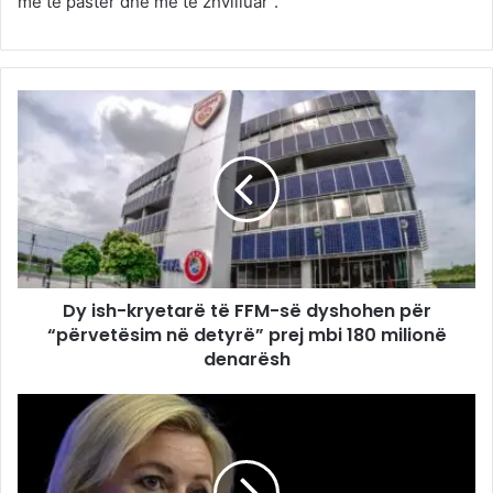
më të pastër dhe më të zhvilluar”.
Dy ish-kryetarë të FFM-së dyshohen për
“përvetësim në detyrë” prej mbi 180 milionë
denarësh