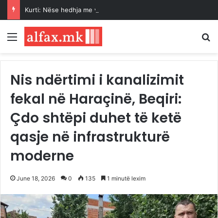
Kurti: Nëse hedhja me vezë është çmimi që duhet ta paguaj për t’u takuar dhe për marrëveshje, jam i lumtur ta bëj këtë
Menu
K
Nis ndërtimi i kanalizimit
fekal në Haraçinë, Beqiri:
Çdo shtëpi duhet të ketë
qasje në infrastrukturë
moderne
June 18, 2026
0
135
1 minutë lexim