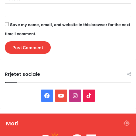
Save my name, email, and website in this browser for the next
time I comment.
Rrjetet sociale
F
Y
I
T
a
o
n
i
c
u
s
k
Moti
e
T
t
T