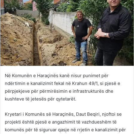
Në Komunën e Haraçinës kanë nisur punimet për
ndërtimin e kanalizimit fekal në Krahun 49/1, si pjesë e
përpjekjeve për përmirësimin e infrastrukturës dhe
kushteve të jetesës për qytetarët.
Kryetari i Komunës së Haraçinës, Daut Beqiri, njoftoi se
projekti është pjesë e angazhimit të vazhdueshëm të
komunës për të siguruar qasje në rrjetin e kanalizimit për