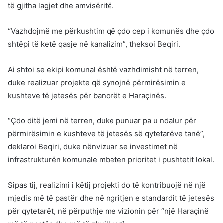
të gjitha lagjet dhe amvisëritë.
“Vazhdojmë me përkushtim që çdo cep i komunës dhe çdo
shtëpi të ketë qasje në kanalizim”, theksoi Beqiri.
Ai shtoi se ekipi komunal është vazhdimisht në terren,
duke realizuar projekte që synojnë përmirësimin e
kushteve të jetesës për banorët e Haraçinës.
“Çdo ditë jemi në terren, duke punuar pa u ndalur për
përmirësimin e kushteve të jetesës së qytetarëve tanë”,
deklaroi Beqiri, duke nënvizuar se investimet në
infrastrukturën komunale mbeten prioritet i pushtetit lokal.
Sipas tij, realizimi i këtij projekti do të kontribuojë në një
mjedis më të pastër dhe në ngritjen e standardit të jetesës
për qytetarët, në përputhje me vizionin për “një Haraçinë