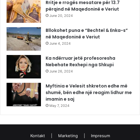
Rritje e rrogës mesatare për 13.7
përqind në Maqedoninë e Veriut
June 20, 2024
Bllokohet puna e “Bechtel & Enka-s”
në Maqedoninë e Veriut
June 4, 2024
Ka ndërruar jetë profesoresha
Nebehate Rexhepi nga Shkupi
June 26, 2024
Myftinia e Velesit shkreton edhe më
shumë, bën edhe një reagim lidhur me
imamin e saj
May 7, 2024
Kontakt
|
Marketing
|
Impresum