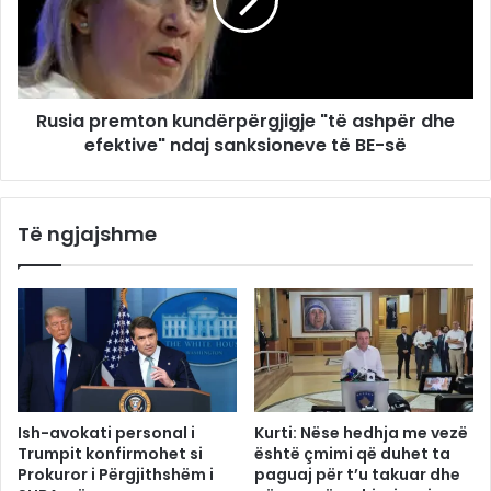
Rusia premton kundërpërgjigje "të ashpër dhe
efektive" ndaj sanksioneve të BE-së
Të ngjajshme
Ish-avokati personal i
Kurti: Nëse hedhja me vezë
Trumpit konfirmohet si
është çmimi që duhet ta
Prokuror i Përgjithshëm i
paguaj për t’u takuar dhe