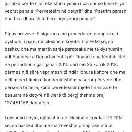
juridikë për të cilët ekziston dyshim i bazuar se kanë kryer
veprat penale “Përvetësim në detyrë” dhe “Pastrim parash
dhe të ardhurash të tjera nga vepra penale”.
Sipas provave të siguruara në procedurën paraprake, i
dyshuari i parë, në cilësinë e kryetarit të FFM-së, së
bashku dhe me marrëveshje paraprake me të dyshuarën,
udhëheqëse e Departamentit për Financa dhe Kontabilitet,
në periudhën nga 1 janari 2015 deri më 25 korrik 2018,
përmes një sërë veprimesh të ndërlidhura kohore dhe me
qëllim përfitimin e kundërligjshëm pasuror për vete dhe
persona të tjerë, kanë përvetësuar mjete financiare të
besuara në detyrë në vlerë të përgjithshme prej
127.451.156 denarësh.
I dyshuari i dytë, gjithashtu në cilësinë e kryetarit të FFM-
së, së bashku dhe me marrëveshje paraprake me të