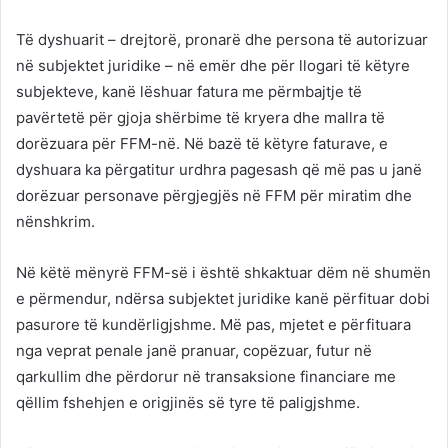
Të dyshuarit – drejtorë, pronarë dhe persona të autorizuar
në subjektet juridike – në emër dhe për llogari të këtyre
subjekteve, kanë lëshuar fatura me përmbajtje të
pavërtetë për gjoja shërbime të kryera dhe mallra të
dorëzuara për FFM-në. Në bazë të këtyre faturave, e
dyshuara ka përgatitur urdhra pagesash që më pas u janë
dorëzuar personave përgjegjës në FFM për miratim dhe
nënshkrim.
Në këtë mënyrë FFM-së i është shkaktuar dëm në shumën
e përmendur, ndërsa subjektet juridike kanë përfituar dobi
pasurore të kundërligjshme. Më pas, mjetet e përfituara
nga veprat penale janë pranuar, copëzuar, futur në
qarkullim dhe përdorur në transaksione financiare me
qëllim fshehjen e origjinës së tyre të paligjshme.