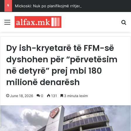
Mickoski: Nuk po planifikojmë rritjen e çmimit të energjisë elektrike
Menu
K
Dy ish-kryetarë të FFM-së
dyshohen për “përvetësim
në detyrë” prej mbi 180
milionë denarësh
June 18, 2026
0
131
3 minuta lexim