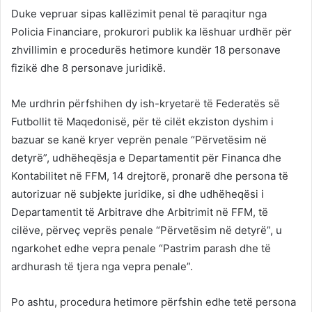
Duke vepruar sipas kallëzimit penal të paraqitur nga
Policia Financiare, prokurori publik ka lëshuar urdhër për
zhvillimin e procedurës hetimore kundër 18 personave
fizikë dhe 8 personave juridikë.
Me urdhrin përfshihen dy ish-kryetarë të Federatës së
Futbollit të Maqedonisë, për të cilët ekziston dyshim i
bazuar se kanë kryer veprën penale “Përvetësim në
detyrë”, udhëheqësja e Departamentit për Financa dhe
Kontabilitet në FFM, 14 drejtorë, pronarë dhe persona të
autorizuar në subjekte juridike, si dhe udhëheqësi i
Departamentit të Arbitrave dhe Arbitrimit në FFM, të
cilëve, përveç veprës penale “Përvetësim në detyrë”, u
ngarkohet edhe vepra penale “Pastrim parash dhe të
ardhurash të tjera nga vepra penale”.
Po ashtu, procedura hetimore përfshin edhe tetë persona