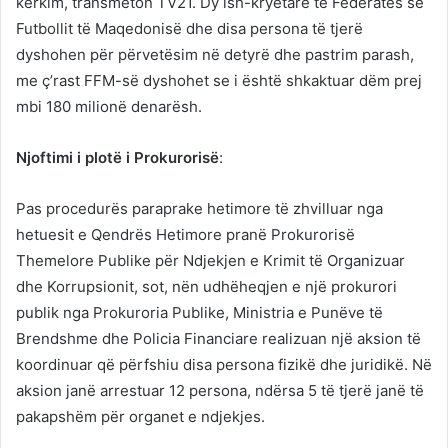
kërkim, transmeton TV21. Dy ish-kryetarë të Federatës së
Futbollit të Maqedonisë dhe disa persona të tjerë
dyshohen për përvetësim në detyrë dhe pastrim parash,
me ç’rast FFM-së dyshohet se i është shkaktuar dëm prej
mbi 180 milionë denarësh.
Njoftimi i plotë i Prokurorisë
:
Pas procedurës paraprake hetimore të zhvilluar nga
hetuesit e Qendrës Hetimore pranë Prokurorisë
Themelore Publike për Ndjekjen e Krimit të Organizuar
dhe Korrupsionit, sot, nën udhëheqjen e një prokurori
publik nga Prokuroria Publike, Ministria e Punëve të
Brendshme dhe Policia Financiare realizuan një aksion të
koordinuar që përfshiu disa persona fizikë dhe juridikë. Në
aksion janë arrestuar 12 persona, ndërsa 5 të tjerë janë të
pakapshëm për organet e ndjekjes.