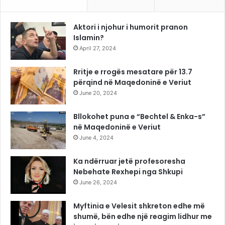
Aktori i njohur i humorit pranon
Islamin?
April 27, 2024
Rritje e rrogës mesatare për 13.7
përqind në Maqedoninë e Veriut
June 20, 2024
Bllokohet puna e “Bechtel & Enka-s”
në Maqedoninë e Veriut
June 4, 2024
Ka ndërruar jetë profesoresha
Nebehate Rexhepi nga Shkupi
June 26, 2024
Myftinia e Velesit shkreton edhe më
shumë, bën edhe një reagim lidhur me