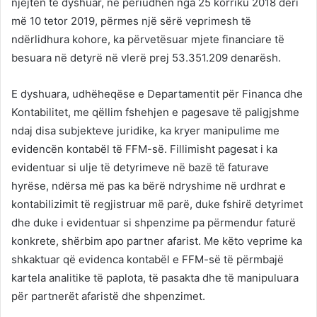
njëjtën të dyshuar, në periudhën nga 25 korriku 2018 deri
më 10 tetor 2019, përmes një sërë veprimesh të
ndërlidhura kohore, ka përvetësuar mjete financiare të
besuara në detyrë në vlerë prej 53.351.209 denarësh.
E dyshuara, udhëheqëse e Departamentit për Financa dhe
Kontabilitet, me qëllim fshehjen e pagesave të paligjshme
ndaj disa subjekteve juridike, ka kryer manipulime me
evidencën kontabël të FFM-së. Fillimisht pagesat i ka
evidentuar si ulje të detyrimeve në bazë të faturave
hyrëse, ndërsa më pas ka bërë ndryshime në urdhrat e
kontabilizimit të regjistruar më parë, duke fshirë detyrimet
dhe duke i evidentuar si shpenzime pa përmendur faturë
konkrete, shërbim apo partner afarist. Me këto veprime ka
shkaktuar që evidenca kontabël e FFM-së të përmbajë
kartela analitike të paplota, të pasakta dhe të manipuluara
për partnerët afaristë dhe shpenzimet.