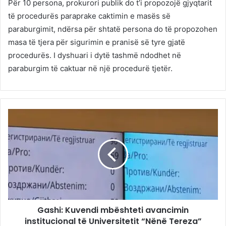
Për 10 persona, prokurori publik do t’i propozojë gjyqtarit
të procedurës paraprake caktimin e masës së
paraburgimit, ndërsa për shtatë persona do të propozohen
masa të tjera për sigurimin e pranisë së tyre gjatë
procedurës. I dyshuari i dytë tashmë ndodhet në
paraburgim të caktuar në një procedurë tjetër.
Gashi: Kuvendi mbështeti avancimin
institucional të Universitetit “Nënë Tereza”