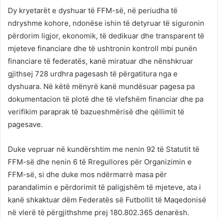
Dy kryetarët e dyshuar të FFM-së, në periudha të
ndryshme kohore, ndonëse ishin të detyruar të siguronin
përdorim ligjor, ekonomik, të dedikuar dhe transparent të
mjeteve financiare dhe të ushtronin kontroll mbi punën
financiare të federatës, kanë miratuar dhe nënshkruar
gjithsej 728 urdhra pagesash të përgatitura nga e
dyshuara. Në këtë mënyrë kanë mundësuar pagesa pa
dokumentacion të plotë dhe të vlefshëm financiar dhe pa
verifikim paraprak të bazueshmërisë dhe qëllimit të
pagesave.
Duke vepruar në kundërshtim me nenin 92 të Statutit të
FFM-së dhe nenin 6 të Rregullores për Organizimin e
FFM-së, si dhe duke mos ndërmarrë masa për
parandalimin e përdorimit të paligjshëm të mjeteve, ata i
kanë shkaktuar dëm Federatës së Futbollit të Maqedonisë
në vlerë të përgjithshme prej 180.802.365 denarësh.