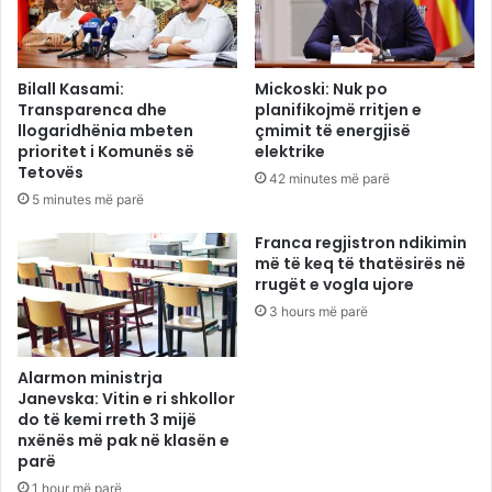
Bilall Kasami:
Mickoski: Nuk po
Transparenca dhe
planifikojmë rritjen e
llogaridhënia mbeten
çmimit të energjisë
prioritet i Komunës së
elektrike
Tetovës
42 minutes më parë
5 minutes më parë
Franca regjistron ndikimin
më të keq të thatësirës në
rrugët e vogla ujore
3 hours më parë
Alarmon ministrja
Janevska: Vitin e ri shkollor
do të kemi rreth 3 mijë
nxënës më pak në klasën e
parë
1 hour më parë