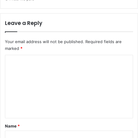
Leave a Reply
Your email address will not be published.
Required fields are
marked
*
C
o
m
m
e
n
t
*
Name
*