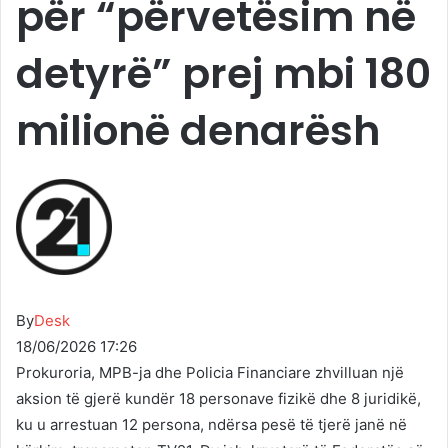
për “përvetësim në
detyrë” prej mbi 180
milionë denarësh
By
Desk
18/06/2026 17:26
Prokuroria, MPB-ja dhe Policia Financiare zhvilluan një
aksion të gjerë kundër 18 personave fizikë dhe 8 juridikë,
ku u arrestuan 12 persona, ndërsa pesë të tjerë janë në