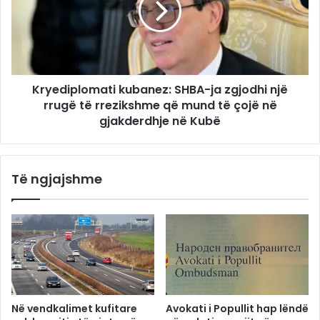
Kryediplomati kubanez: SHBA-ja zgjodhi një
rrugë të rrezikshme që mund të çojë në
gjakderdhje në Kubë
Të ngjajshme
Në vendkalimet kufitare
Avokati i Popullit hap lëndë