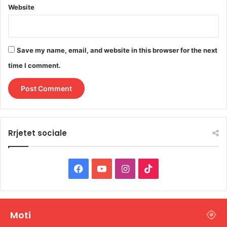
Website
Save my name, email, and website in this browser for the next
time I comment.
Rrjetet sociale
F
Y
I
T
a
o
n
i
c
u
s
k
Moti