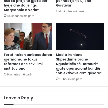
nuk ka pritje të gjata për
për ndotjen e ujit në
hyrje dhe dalje nga
Gostivar
Maqedonia e Veriut
4 minutes më parë
45 seconds më parë
Ferati takon ambasadoren
Media iraniane:
gjermane, në fokus
Shpërthime pranë
reformat dhe zhvillimi
Ngushticës së Hormuzit
institucional
gjatë operacionit kundër
“objektivave armiqësore”
9 minutes më parë
10 hours më parë
Leave a Reply