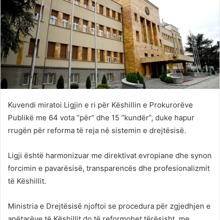
Kuvendi miratoi Ligjin e ri për Këshillin e Prokurorëve
Publikë me 64 vota “për” dhe 15 “kundër”, duke hapur
rrugën për reforma të reja në sistemin e drejtësisë.
Ligji është harmonizuar me direktivat evropiane dhe synon
forcimin e pavarësisë, transparencës dhe profesionalizmit
të Këshillit.
Ministria e Drejtësisë njoftoi se procedura për zgjedhjen e
anëtarëve të Këshillit do të reformohet tërësisht, me