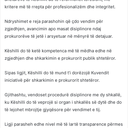
kritere më të rrepta për profesionalizëm dhe integritet.
Ndryshimet e reja parashohin që çdo vendim për
zgjedhjen, avancimin apo masat disiplinore ndaj
prokurorëve të jetë i arsyetuar në mënyrë të detajuar.
Këshilli do të ketë kompetenca më të mëdha edhe në
zgjedhjen dhe shkarkimin e prokurorit publik shtetëror.
Sipas ligjit, Këshilli do të mund t’i dorëzojë Kuvendit
iniciativë për shkarkimin e prokurorit shtetëror.
Gjithashtu, vendoset procedurë disiplinore me dy shkallë,
ku Këshilli do të veprojë si organ i shkallës së dytë dhe do
të lejohet mbrojtje gjyqësore për vendimet e tij.
Ligji parasheh edhe nivel më të lartë transparence përmes