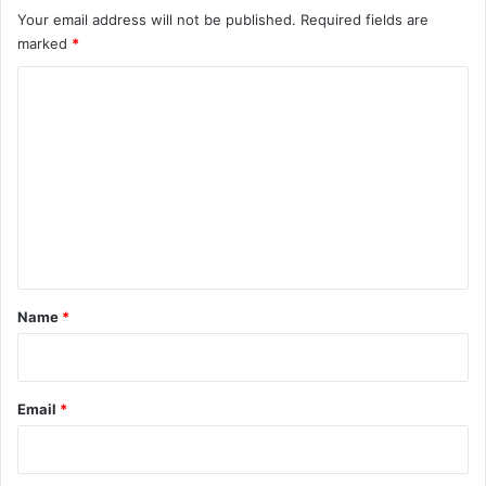
Your email address will not be published.
Required fields are
marked
*
C
o
m
m
e
n
t
*
Name
*
Email
*