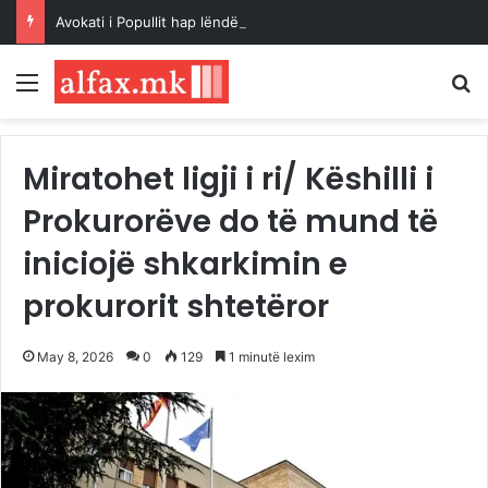
Avokati i Popullit hap lëndë për ndotjen e ujit në Gostivar
Menu
K
Miratohet ligji i ri/ Këshilli i
Prokurorëve do të mund të
iniciojë shkarkimin e
prokurorit shtetëror
May 8, 2026
0
129
1 minutë lexim