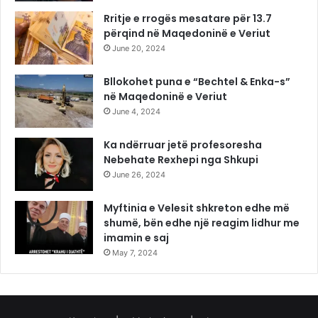
Rritje e rrogës mesatare për 13.7
përqind në Maqedoninë e Veriut
June 20, 2024
Bllokohet puna e “Bechtel & Enka-s”
në Maqedoninë e Veriut
June 4, 2024
Ka ndërruar jetë profesoresha
Nebehate Rexhepi nga Shkupi
June 26, 2024
Myftinia e Velesit shkreton edhe më
shumë, bën edhe një reagim lidhur me
imamin e saj
May 7, 2024