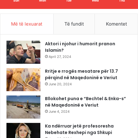
Sun
Mon
Tue
Wed
Thu
Më të lexuarat
Të fundit
Komentet
Aktori i njohur i humorit pranon
Islamin?
April 27, 2024
Rritje e rrogës mesatare për 13.7
përqind në Maqedoninë e Veriut
June 20, 2024
Bllokohet puna e “Bechtel & Enka-s”
në Maqedoninë e Veriut
June 4, 2024
Ka ndërruar jetë profesoresha
Nebehate Rexhepi nga Shkupi