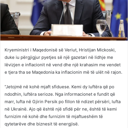
Kryeministri i Maqedonisë së Veriut, Hristijan Mickoski,
duke iu përgjigjur pyetjes së një gazetari në lidhje me
lëvizjen e inflacionit në vend dhe një krahasim me vendet
e tjera tha se Maqedonia ka inflacionin më të ulët në rajon.
“Jetojmë në kohë mjaft sfiduese. Kemi dy luftëra që po
ndodhin, luftëra serioze. Nga informacionet e fundit që
marr, lufta në Gjirin Persik po fillon të ndizet përsëri, lufta
në Ukrainë. Ajo që është një sfidë për ne, është të kemi
furnizim në kohë dhe furnizim të mjaftueshëm të
qytetarëve dhe biznesit të energjisë.