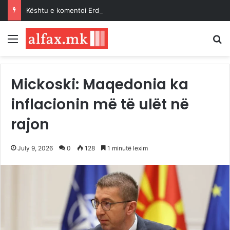
Kështu e komentoi Erdogan Paktin e Mekës…
Menu
K
Mickoski: Maqedonia ka
inflacionin më të ulët në
rajon
July 9, 2026
0
128
1 minutë lexim