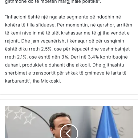
gjithmonë do të mbeten margjinalë politikë”.
“Inflacioni është një nga ato segmente që ndodhin në
kohëra të tilla sfiduese. Për momentin, në qershor, arritëm
të kemi nivelin më të ulët krahasuar me të gjitha vendet e
rajonit. Dhe jam veçanërisht i kënaqur që për ushqimin
është diku rreth 2.5%, ose për këpucët dhe veshmbathjet
rreth 2.1%, ose është nën 3%. Deri në 3.4% kontribuojnë
duhani, produktet e duhanit dhe alkooli. Dhe gjithashtu
shërbimet e transportit për shkak të çmimeve të larta të
karburantit”, tha Mickoski.