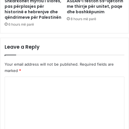
Shkarkohet myftiu i Vlorës,
ASEAN-i feston 59-vjetorin
pas përplasjes për
me thirrje për unitet, paqe
historinë e hebrenjve dhe
dhe bashkëpunim
qëndrimeve për Palestinën
8 hours më parë
6 hours më parë
Leave a Reply
Your email address will not be published.
Required fields are
marked
*
C
o
m
m
e
n