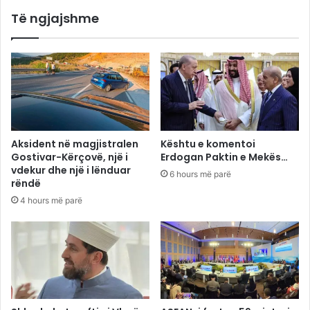
Të ngjajshme
Aksident në magjistralen
Kështu e komentoi
Gostivar-Kërçovë, një i
Erdogan Paktin e Mekës…
vdekur dhe një i lënduar
6 hours më parë
rëndë
4 hours më parë