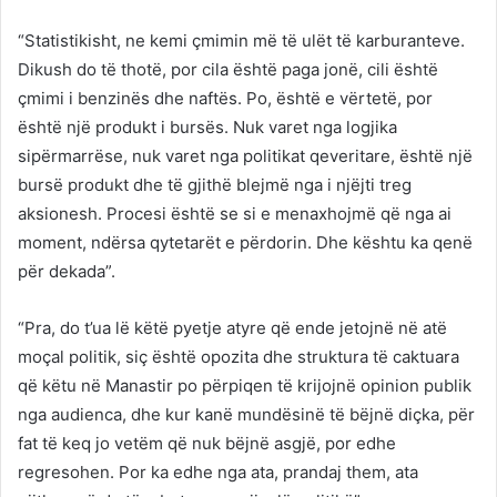
“Statistikisht, ne kemi çmimin më të ulët të karburanteve.
Dikush do të thotë, por cila është paga jonë, cili është
çmimi i benzinës dhe naftës. Po, është e vërtetë, por
është një produkt i bursës. Nuk varet nga logjika
sipërmarrëse, nuk varet nga politikat qeveritare, është një
bursë produkt dhe të gjithë blejmë nga i njëjti treg
aksionesh. Procesi është se si e menaxhojmë që nga ai
moment, ndërsa qytetarët e përdorin. Dhe kështu ka qenë
për dekada”.
“Pra, do t’ua lë këtë pyetje atyre që ende jetojnë në atë
moçal politik, siç është opozita dhe struktura të caktuara
që këtu në Manastir po përpiqen të krijojnë opinion publik
nga audienca, dhe kur kanë mundësinë të bëjnë diçka, për
fat të keq jo vetëm që nuk bëjnë asgjë, por edhe
regresohen. Por ka edhe nga ata, prandaj them, ata