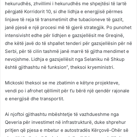
hekurudhës, zhvillimi i hekurudhës me shpejtësi të lartë
përgjatë Korridorit 10, si dhe lidhja e energjisë përmes
linjave të reja të transmetimit dhe tubacioneve të gazit,
janë pjesë e një procesi më të gjerë strategjik. Po punohet
intensivisht edhe për lidhjen e gazsjellësit me Greqinë,
dhe këtë javë do të shpallet tenderi për gazsjellësin për në
Serbi, për të cilin tashmë janë marrë të gjitha mendimet e
nevojshme. Lidhja e gazsjellësit nga Selaniku në Shkup
është gjithashtu në funksion”, theksoi kryeministri.
Mickoski theksoi se me zbatimin e këtyre projekteve,
vendi po i afrohet qëllimit për t’u bërë një qendër rajonale
e energjisë dhe transportit.
Ai njoftoi gjithashtu mbështetje të vazhdueshme nga
Qeveria për investimet në infrastrukturë, duke shprehur
pritjen që pjesa e mbetur e autostradës Kërçovë-Ohër së