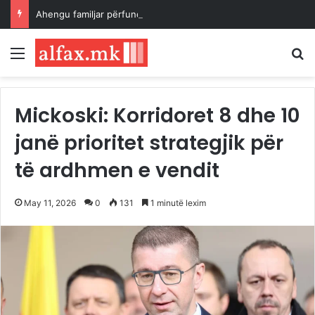
Ahengu familjar përfundoi me polici, qëlloi me armë kurse plumbat dëmtuan shtëpinë
Menu
K
Mickoski: Korridoret 8 dhe 10
janë prioritet strategjik për
të ardhmen e vendit
May 11, 2026
0
131
1 minutë lexim