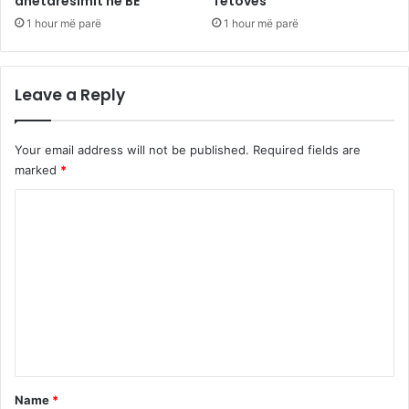
anëtarësimit në BE
Tetovës
1 hour më parë
1 hour më parë
Leave a Reply
Your email address will not be published.
Required fields are
marked
*
C
o
m
m
e
n
t
*
Name
*