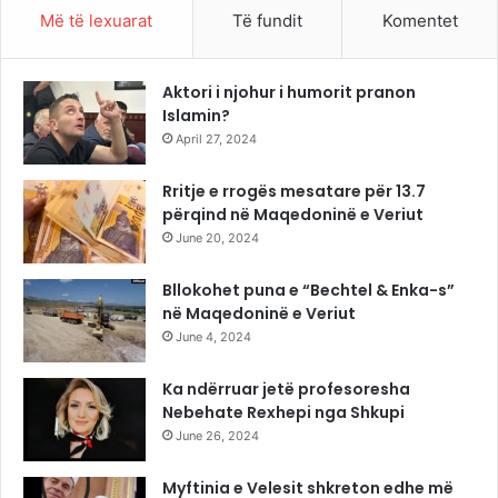
Më të lexuarat
Të fundit
Komentet
Aktori i njohur i humorit pranon
Islamin?
April 27, 2024
Rritje e rrogës mesatare për 13.7
përqind në Maqedoninë e Veriut
June 20, 2024
Bllokohet puna e “Bechtel & Enka-s”
në Maqedoninë e Veriut
June 4, 2024
Ka ndërruar jetë profesoresha
Nebehate Rexhepi nga Shkupi
June 26, 2024
Myftinia e Velesit shkreton edhe më