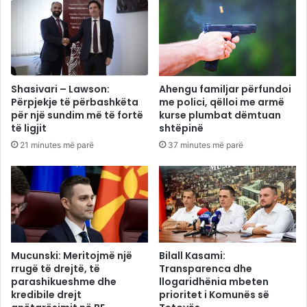
Shasivari – Lawson:
Ahengu familjar përfundoi
Përpjekje të përbashkëta
me polici, qëlloi me armë
për një sundim më të fortë
kurse plumbat dëmtuan
të ligjit
shtëpinë
21 minutes më parë
37 minutes më parë
Mucunski: Meritojmë një
Bilall Kasami:
rrugë të drejtë, të
Transparenca dhe
parashikueshme dhe
llogaridhënia mbeten
kredibile drejt
prioritet i Komunës së