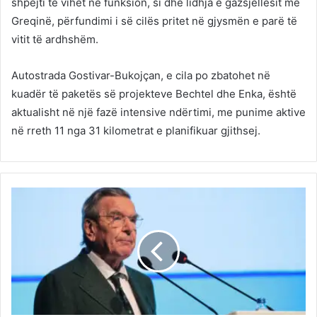
shpejti të vihet në funksion, si dhe lidhja e gazsjellësit me
Greqinë, përfundimi i së cilës pritet në gjysmën e parë të
vitit të ardhshëm.
Autostrada Gostivar-Bukojçan, e cila po zbatohet në
kuadër të paketës së projekteve Bechtel dhe Enka, është
aktualisht në një fazë intensive ndërtimi, me punime aktive
në rreth 11 nga 31 kilometrat e planifikuar gjithsej.