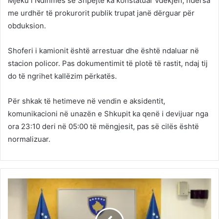
Mjeku i Ndihmës së Shpejtë ka konstatuar vdekjen, ndërsa
me urdhër të prokurorit publik trupat janë dërguar për
obduksion.
Shoferi i kamionit është arrestuar dhe është ndaluar në
stacion policor. Pas dokumentimit të plotë të rastit, ndaj tij
do të ngrihet kallëzim përkatës.
Për shkak të hetimeve në vendin e aksidentit,
komunikacioni në unazën e Shkupit ka qenë i devijuar nga
ora 23:10 deri në 05:00 të mëngjesit, pas së cilës është
normalizuar.