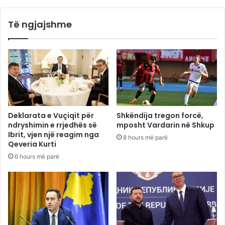
Të ngjajshme
Deklarata e Vuçiqit për
Shkëndija tregon forcë,
ndryshimin e rrjedhës së
mposht Vardarin në Shkup
Ibrit, vjen një reagim nga
8 hours më parë
Qeveria Kurti
6 hours më parë