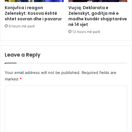
Konjufca i reagon
Vuçiq: Deklarata e
Zelenskyt: Kosova është
Zelenskyt, goditja më e
shtet sovran dhe i pavarur
madhe kundër shqiptarëve
në 14 vjet
9 hours më parë
12 hours më parë
Leave a Reply
Your email address will not be published.
Required fields are
marked
*
C
o
m
m
e