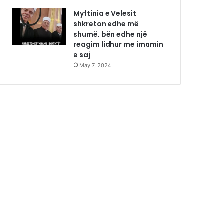
Myftinia e Velesit
shkreton edhe më
shumë, bën edhe një
reagim lidhur me imamin
e saj
May 7, 2024