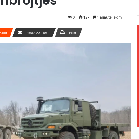
mbrojtjes
0
127
1 minutë lexim
eddit
Share via Email
Print