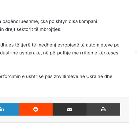
ë e paqëndrueshme, çka po shtyn disa kompani
n drejt sektorit të mbrojtjes.
odhues të tjerë të mëdhenj evropianë të automjeteve po
ndustrinë ushtarake, në përputhje me rritjen e kërkesës
rforcimin e ushtrisë pas zhvillimeve në Ukrainë dhe
LinkedIn
Reddit
Share via Email
Print