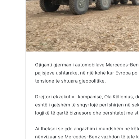
Gjiganti gjerman i automobilave Mercedes-Ben
pajisjeve ushtarake, në një kohë kur Evropa po
tensione të shtuara gjeopolitike.
Drejtori ekzekutiv i kompanisë, Ola Källenius, d
është i gatshëm të shqyrtojë përfshirjen në sekt
logjikë të qartë biznesore dhe përshtatet me s
Ai theksoi se çdo angazhim i mundshëm në këtë
nënvizuar se Mercedes-Benz vazhdon të jetë kr