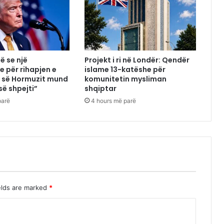
ë se një
Projekt i ri në Londër: Qendër
e për rihapjen e
islame 13-katëshe për
 së Hormuzit mund
komunitetin mysliman
së shpejti”
shqiptar
parë
4 hours më parë
elds are marked
*