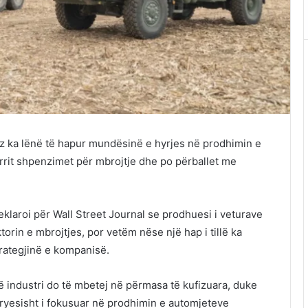
z ka lënë të hapur mundësinë e hyrjes në prodhimin e
 rrit shpenzimet për mbrojtje dhe po përballet me
eklaroi për Wall Street Journal se prodhuesi i veturave
orin e mbrojtjes, por vetëm nëse një hap i tillë ka
trategjinë e kompanisë.
 industri do të mbetej në përmasa të kufizuara, duke
yesisht i fokusuar në prodhimin e automjeteve