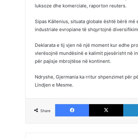
luksoze dhe komerciale, raporton reuters.
Sipas Källenius, situata globale është bërë m
industriale evropiane të shqyrtojnë diversifikimi
Deklarata e tij vjen në një moment kur edhe pr
vlerësojnë mundësinë e kalimit pjesërisht në i
për pajisje mbrojtëse në kontinent.
Ndryshe, Gjermania ka rritur shpenzimet për pë
Lindjen e Mesme.
Facebook
X
Share