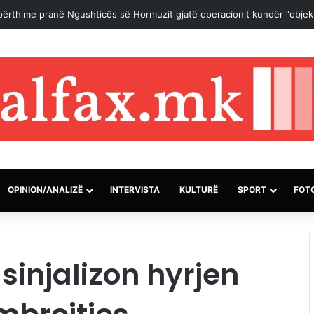
përthime pranë Ngushticës së Hormuzit gjatë operacionit kundër “objek
OPINION/ANALIZË
INTERVISTA
KULTURË
SPORT
FOT
injalizon hyrjen