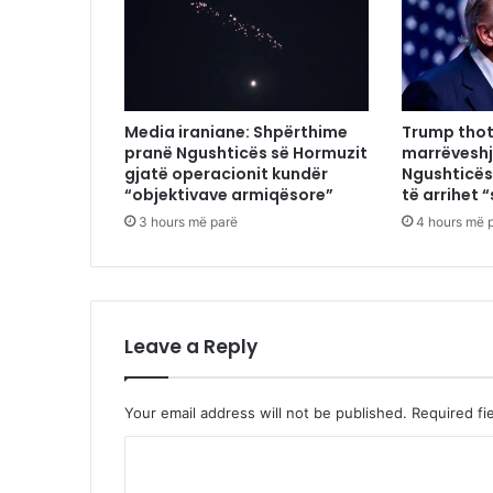
Media iraniane: Shpërthime
Trump thot
pranë Ngushticës së Hormuzit
marrëveshj
gjatë operacionit kundër
Ngushticës
“objektivave armiqësore”
të arrihet “
3 hours më parë
4 hours më 
Leave a Reply
Your email address will not be published.
Required fi
C
o