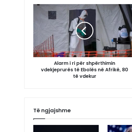
Alarm i ri për shpërthimin
vdekjeprurës të Ebolës në Afrikë, 80
të vdekur
Të ngjajshme