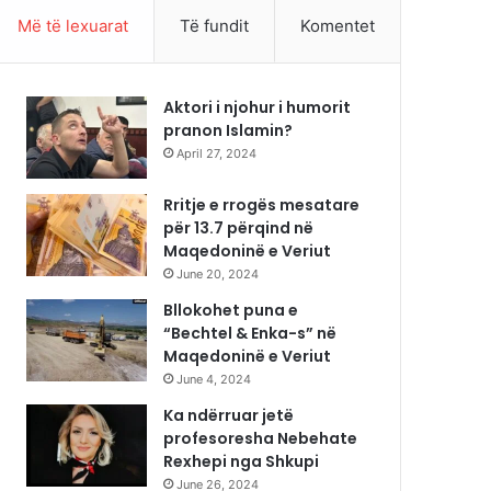
Më të lexuarat
Të fundit
Komentet
Aktori i njohur i humorit
pranon Islamin?
April 27, 2024
Rritje e rrogës mesatare
për 13.7 përqind në
Maqedoninë e Veriut
June 20, 2024
Bllokohet puna e
“Bechtel & Enka-s” në
Maqedoninë e Veriut
June 4, 2024
Ka ndërruar jetë
profesoresha Nebehate
Rexhepi nga Shkupi
June 26, 2024