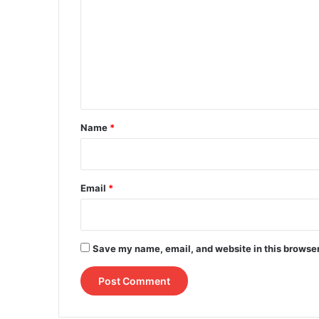
m
m
e
n
t
*
Name
*
Email
*
Save my name, email, and website in this browser