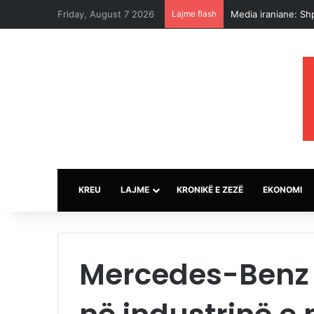
Friday, August 7 2026
Lajme flash
Media iraniane: Sh
KREU
LAJME
KRONIKË E ZEZË
EKONOMI
Mercedes-Benz s