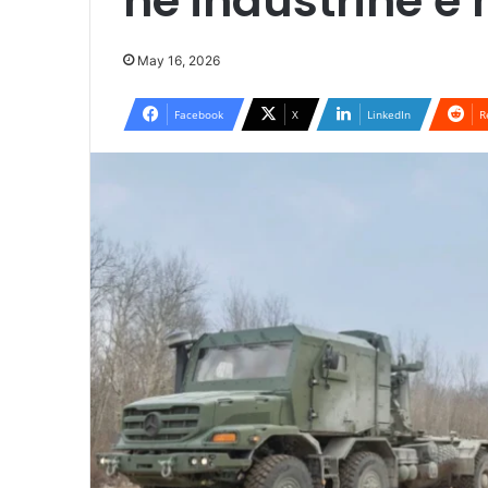
në industrinë e 
May 16, 2026
Facebook
X
LinkedIn
R