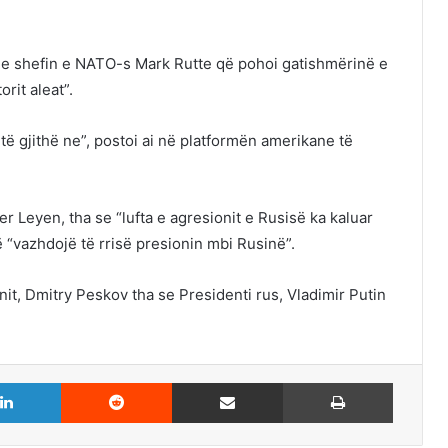
e shefin e NATO-s Mark Rutte që pohoi gatishmërinë e
rit aleat”.
 të gjithë ne”, postoi ai në platformën amerikane të
r Leyen, tha se “lufta e agresionit e Rusisë ka kaluar
të “vazhdojë të rrisë presionin mbi Rusinë”.
nit, Dmitry Peskov tha se Presidenti rus, Vladimir Putin
LinkedIn
Reddit
Share via Email
Print