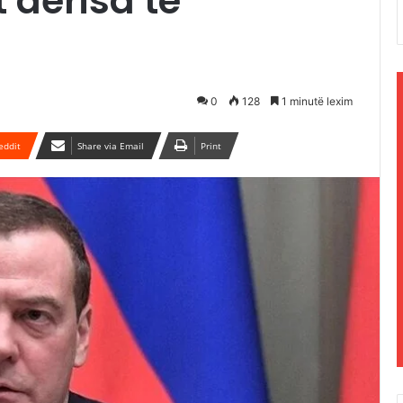
t derisa të
0
128
1 minutë lexim
eddit
Share via Email
Print