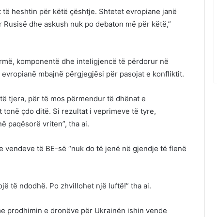
t të heshtin për këtë çështje. Shtetet evropiane janë
ër Rusisë dhe askush nuk po debaton më për këtë,”
armë, komponentë dhe inteligjencë të përdorur në
 evropianë mbajnë përgjegjësi për pasojat e konfliktit.
 të tjera, për të mos përmendur të dhënat e
 tonë çdo ditë. Si rezultat i veprimeve të tyre,
 paqësorë vriten”, tha ai.
e vendeve të BE-së “nuk do të jenë në gjendje të flenë
jë të ndodhë. Po zhvillohet një luftë!” tha ai.
 me prodhimin e dronëve për Ukrainën ishin vende