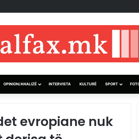
së izraelite dhe pushtuesve synojnë 5 komunitete palestineze në Breg
OPINION/ANALIZË
INTERVISTA
KULTURË
SPORT
FOT
et evropiane nuk