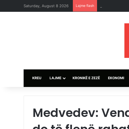
Saturday, August 8 2026
Lajme flash
Sulmet e ushtri
KREU
LAJME
KRONIKË E ZEZË
EKONOMI
Medvedev: Vend