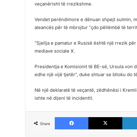
veçanërisht të rrezikshme.
Vendet perëndimore e dënuan shpejt sulmin, m
aleancës për të mbrojtur “çdo pëllëmbë të territo
“Sjellja e pamatur e Rusisë është një rrezik për
mediave sociale X.
Presidentja e Komisionit të BE-së, Ursula von de
edhe një vijë tjetër”, duke shtuar se blloku do 
Në një deklaratë të veçantë, zëdhënësi i Kremli
ishte në dijeni të incidentit.
Facebook
X
Share