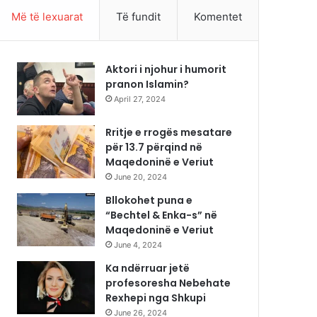
Më të lexuarat
Të fundit
Komentet
Aktori i njohur i humorit
pranon Islamin?
April 27, 2024
Rritje e rrogës mesatare
për 13.7 përqind në
Maqedoninë e Veriut
June 20, 2024
Bllokohet puna e
“Bechtel & Enka-s” në
Maqedoninë e Veriut
June 4, 2024
Ka ndërruar jetë
profesoresha Nebehate
Rexhepi nga Shkupi
June 26, 2024