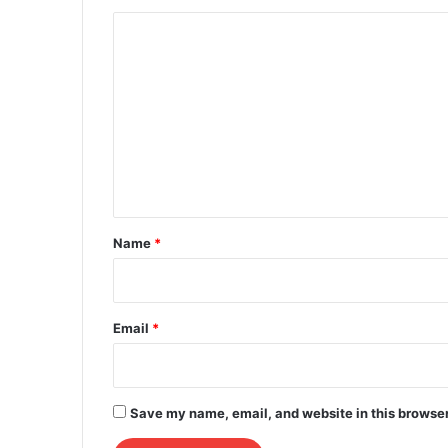
C
o
m
m
e
n
t
*
Name
*
Email
*
Save my name, email, and website in this browser