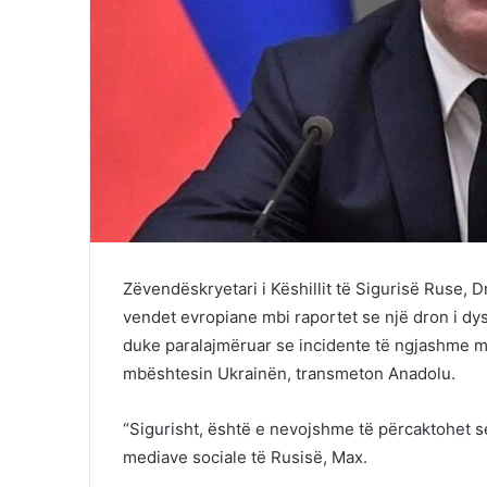
Zëvendëskryetari i Këshillit të Sigurisë Ruse, 
vendet evropiane mbi raportet se një dron i dy
duke paralajmëruar se incidente të ngjashme m
mbështesin Ukrainën, transmeton Anadolu.
“Sigurisht, është e nevojshme të përcaktohet se
mediave sociale të Rusisë, Max.