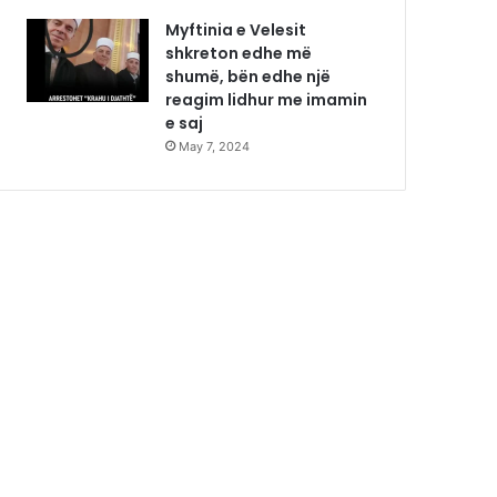
Myftinia e Velesit
shkreton edhe më
shumë, bën edhe një
reagim lidhur me imamin
e saj
May 7, 2024