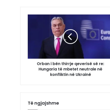
Orban i bën thirrje qeverisë së re:
Hungaria të mbetet neutrale në
konfliktin në Ukrainë
Të ngjajshme