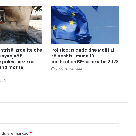
htrisë izraelite dhe
Politico: Islanda dhe Mali i Zi
 synojnë 5
së bashku, mund t’i
 palestineze në
bashkohen BE-së në vitin 2028
ëndimor të
9 hours më parë
parë
elds are marked
*