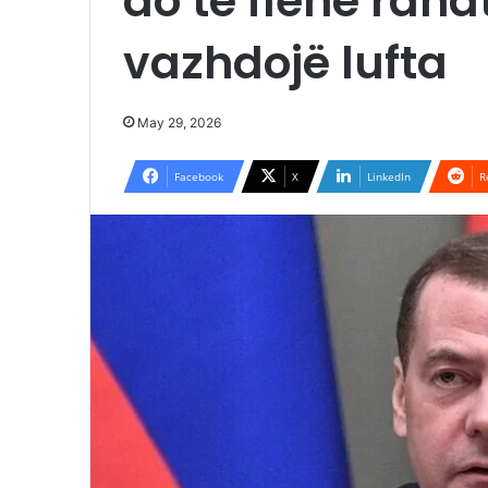
do të flenë raha
vazhdojë lufta
May 29, 2026
Facebook
X
LinkedIn
R