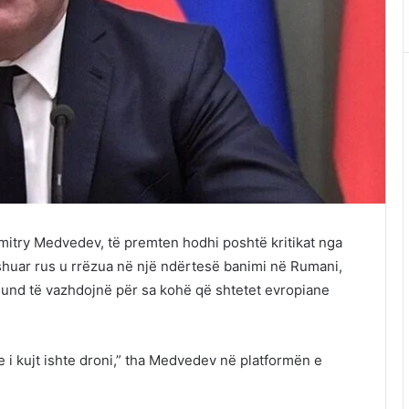
Dmitry Medvedev, të premten hodhi poshtë kritikat nga
shuar rus u rrëzua në një ndërtesë banimi në Rumani,
und të vazhdojnë për sa kohë që shtetet evropiane
 i kujt ishte droni,” tha Medvedev në platformën e