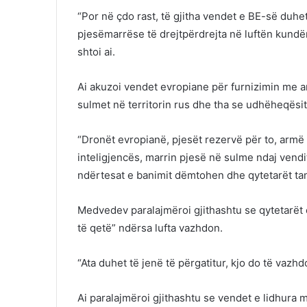
“Por në çdo rast, të gjitha vendet e BE-së duhe
pjesëmarrëse të drejtpërdrejta në luftën kund
shtoi ai.
Ai akuzoi vendet evropiane për furnizimin me 
sulmet në territorin rus dhe tha se udhëheqësit
“Dronët evropianë, pjesët rezervë për to, armë
inteligjencës, marrin pjesë në sulme ndaj vendit
ndërtesat e banimit dëmtohen dhe qytetarët tanë
Medvedev paralajmëroi gjithashtu se qytetarët 
të qetë” ndërsa lufta vazhdon.
“Ata duhet të jenë të përgatitur, kjo do të vazhdo
Ai paralajmëroi gjithashtu se vendet e lidhura