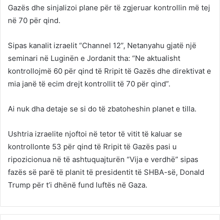
Gazës dhe sinjalizoi plane për të zgjeruar kontrollin më tej
në 70 për qind.
Sipas kanalit izraelit “Channel 12”, Netanyahu gjatë një
seminari në Luginën e Jordanit tha: “Ne aktualisht
kontrollojmë 60 për qind të Rripit të Gazës dhe direktivat e
mia janë të ecim drejt kontrollit të 70 për qind”.
Ai nuk dha detaje se si do të zbatoheshin planet e tilla.
Ushtria izraelite njoftoi në tetor të vitit të kaluar se
kontrollonte 53 për qind të Rripit të Gazës pasi u
ripozicionua në të ashtuquajturën “Vija e verdhë” sipas
fazës së parë të planit të presidentit të SHBA-së, Donald
Trump për t’i dhënë fund luftës në Gaza.