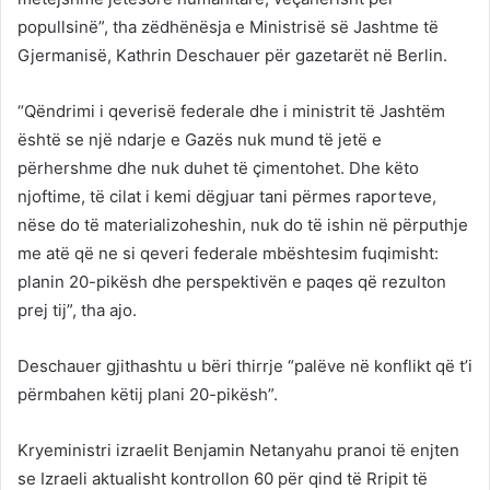
popullsinë”, tha zëdhënësja e Ministrisë së Jashtme të
Gjermanisë, Kathrin Deschauer për gazetarët në Berlin.
“Qëndrimi i qeverisë federale dhe i ministrit të Jashtëm
është se një ndarje e Gazës nuk mund të jetë e
përhershme dhe nuk duhet të çimentohet. Dhe këto
njoftime, të cilat i kemi dëgjuar tani përmes raporteve,
nëse do të materializoheshin, nuk do të ishin në përputhje
me atë që ne si qeveri federale mbështesim fuqimisht:
planin 20-pikësh dhe perspektivën e paqes që rezulton
prej tij”, tha ajo.
Deschauer gjithashtu u bëri thirrje “palëve në konflikt që t’i
përmbahen këtij plani 20-pikësh”.
Kryeministri izraelit Benjamin Netanyahu pranoi të enjten
se Izraeli aktualisht kontrollon 60 për qind të Rripit të