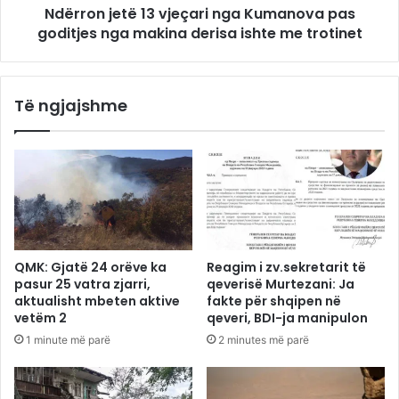
Ndërron jetë 13 vjeçari nga Kumanova pas
goditjes nga makina derisa ishte me trotinet
Të ngjajshme
QMK: Gjatë 24 orëve ka
Reagim i zv.sekretarit të
pasur 25 vatra zjarri,
qeverisë Murtezani: Ja
aktualisht mbeten aktive
fakte për shqipen në
vetëm 2
qeveri, BDI-ja manipulon
1 minute më parë
2 minutes më parë