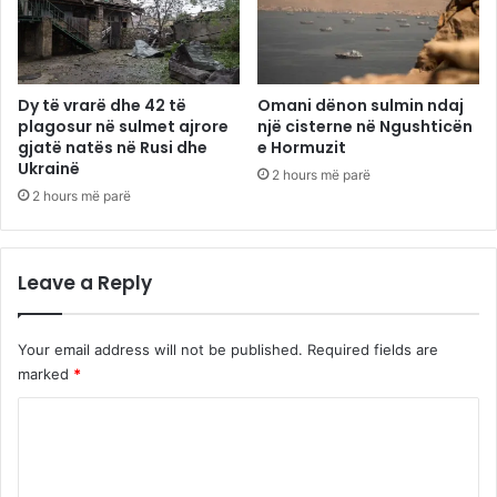
Dy të vrarë dhe 42 të
Omani dënon sulmin ndaj
plagosur në sulmet ajrore
një cisterne në Ngushticën
gjatë natës në Rusi dhe
e Hormuzit
Ukrainë
2 hours më parë
2 hours më parë
Leave a Reply
Your email address will not be published.
Required fields are
marked
*
C
o
m