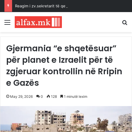
Reagim i zv.sekretarit të qeverisë Murtezani: Ja fakte për shqipen në qeveri, BDI-ja manipulon
Menu
K
Gjermania “e shqetësuar”
për planet e Izraelit për të
zgjeruar kontrollin në Rripin
e Gazës
May 29, 2026
0
128
1 minutë lexim