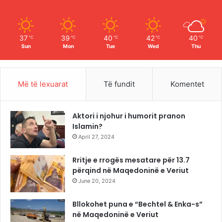
k
a
m
37
39
40
42
40
℃
℃
℃
℃
℃
Sun
Mon
Tue
Wed
Thu
Më të lexuarat
Të fundit
Komentet
Aktori i njohur i humorit pranon
Islamin?
April 27, 2024
Rritje e rrogës mesatare për 13.7
përqind në Maqedoninë e Veriut
June 20, 2024
Bllokohet puna e “Bechtel & Enka-s”
në Maqedoninë e Veriut