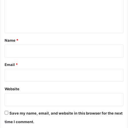
m
e
n
t
*
Name
*
Email
*
Website
Save my name, email, and website in this browser for the next
time I comment.