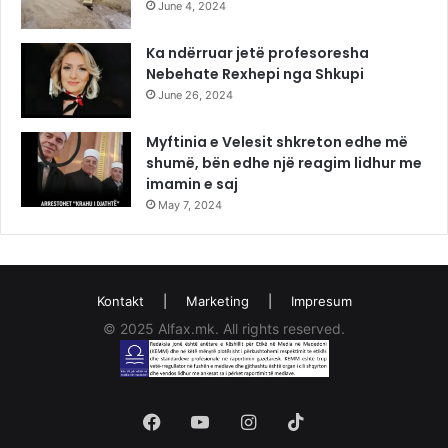
June 4, 2024
Ka ndërruar jetë profesoresha
Nebehate Rexhepi nga Shkupi
June 26, 2024
Myftinia e Velesit shkreton edhe më
shumë, bën edhe një reagim lidhur me
imamin e saj
May 7, 2024
Kontakt
|
Marketing
|
Impresum
© 2025 Alfax.mk. All rights reserved.
Facebook
YouTube
Instagram
TikTok