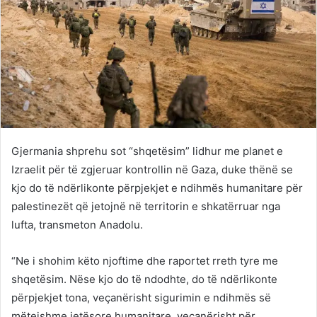
Gjermania shprehu sot “shqetësim” lidhur me planet e
Izraelit për të zgjeruar kontrollin në Gaza, duke thënë se
kjo do të ndërlikonte përpjekjet e ndihmës humanitare për
palestinezët që jetojnë në territorin e shkatërruar nga
lufta, transmeton Anadolu.
“Ne i shohim këto njoftime dhe raportet rreth tyre me
shqetësim. Nëse kjo do të ndodhte, do të ndërlikonte
përpjekjet tona, veçanërisht sigurimin e ndihmës së
mëtejshme jetësore humanitare, veçanërisht për