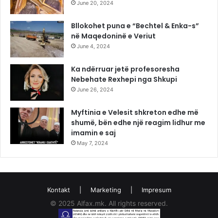
June 20, 2024
Bllokohet puna e “Bechtel & Enka-s”
në Maqedoninë e Veriut
June 4, 2024
Ka ndërruar jetë profesoresha
Nebehate Rexhepi nga Shkupi
June 26, 2024
Myftinia e Velesit shkreton edhe më
shumë, bën edhe një reagim lidhur me
imamin e saj
May 7, 2024
Kontakt
|
Marketing
|
Impresum
© 2025 Alfax.mk. All rights reserved.