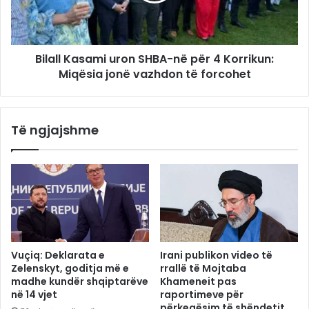
Bilall Kasami uron SHBA-në për 4 Korrikun:
Miqësia jonë vazhdon të forcohet
Të ngjajshme
Vuçiq: Deklarata e
Irani publikon video të
Zelenskyt, goditja më e
rrallë të Mojtaba
madhe kundër shqiptarëve
Khameneit pas
në 14 vjet
raportimeve për
përkeqësim të shëndetit