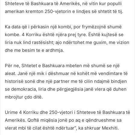
Shteteve të Bashkuara të Amerikës, në vitin kur populli
amerikan kremton 250-vjetorin e lindjes së shtetit të tij.
Ka data që i përkasin një kombi, por frymëzojnë shumë
kombe. 4 Korriku është njëra prej tyre. Është kujtesë se
liria nuk lind rastësisht; ajo ndërtohet me guxim, me vizion
dhe me besim te e ardhmja.
Për ne, Shtetet e Bashkuara mbeten më shumë se një
aleat. Janë një mik i dëshmuar në kohët më vendimtare të
historisë sonë dhe një partner me të cilin ndajmë bindjen
se demokracia, liria dhe përgjegjësia janë vlera që duhen
mbrojtur çdo ditë.
Urime 4 Korriku dhe 250-vjetori i Shteteve të Bashkuara të
Amerikës. Qoftë miqësia jonë po aq e qëndrueshme sa
vlerat mbi të cilat është ndërtuar”, ka shkruar Mexhiti.