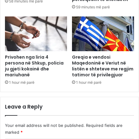
58 minutes më parë
59 minutes më parë
Privohen nga liria 4
Greqia e vendosi
persona në Shkup, policia
Maqedoninë e Veriut në
ju gjeti kokainë dhe
listën e shteteve me regjim
mariuhanë
tatimor të privilegjuar
1 hour më parë
1 hour më parë
Leave a Reply
Your email address will not be published.
Required fields are
marked
*