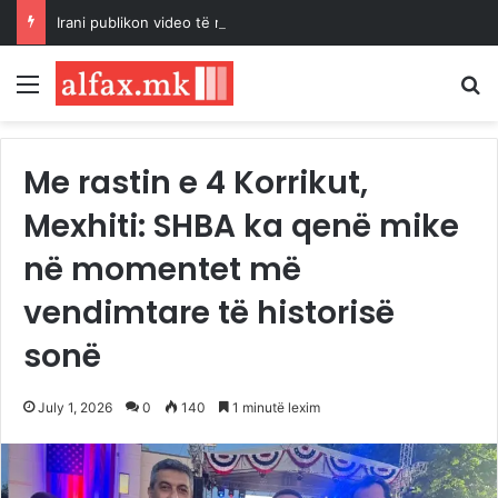
Irani publikon video të rrallë të Mojtaba Khameneit pas raportimeve për përkeqësim të shëndetit
Menu
K
Me rastin e 4 Korrikut,
Mexhiti: SHBA ka qenë mike
në momentet më
vendimtare të historisë
sonë
July 1, 2026
0
140
1 minutë lexim