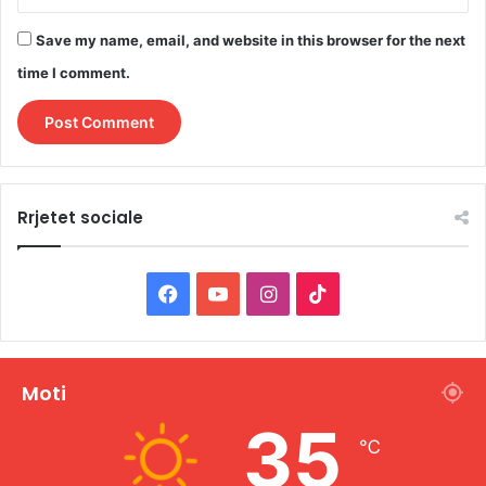
Save my name, email, and website in this browser for the next
time I comment.
Rrjetet sociale
F
Y
I
T
a
o
n
i
c
u
s
k
Moti
e
T
t
T
35
℃
b
u
a
o