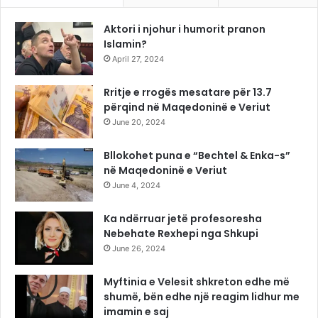
Aktori i njohur i humorit pranon
Islamin?
April 27, 2024
Rritje e rrogës mesatare për 13.7
përqind në Maqedoninë e Veriut
June 20, 2024
Bllokohet puna e “Bechtel & Enka-s”
në Maqedoninë e Veriut
June 4, 2024
Ka ndërruar jetë profesoresha
Nebehate Rexhepi nga Shkupi
June 26, 2024
Myftinia e Velesit shkreton edhe më
shumë, bën edhe një reagim lidhur me
imamin e saj