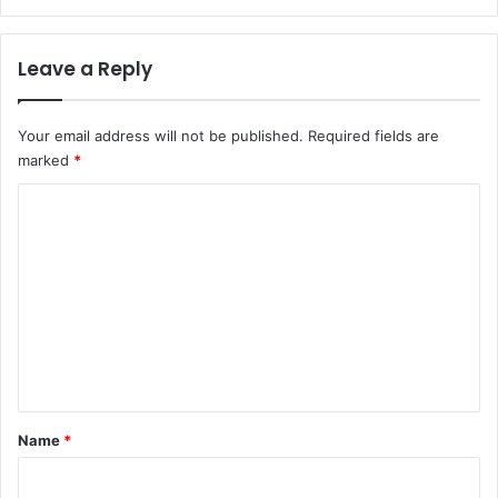
Leave a Reply
Your email address will not be published.
Required fields are
marked
*
C
o
m
m
e
n
t
*
Name
*