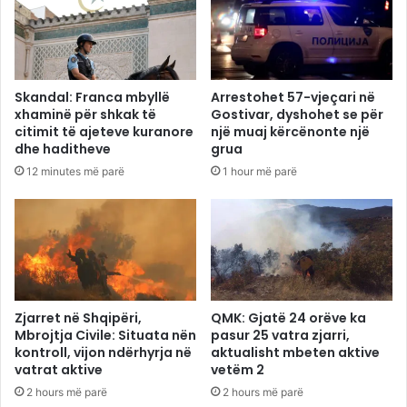
Skandal: Franca mbyllë
Arrestohet 57-vjeçari në
xhaminë për shkak të
Gostivar, dyshohet se për
citimit të ajeteve kuranore
një muaj kërcënonte një
dhe haditheve
grua
12 minutes më parë
1 hour më parë
Zjarret në Shqipëri,
QMK: Gjatë 24 orëve ka
Mbrojtja Civile: Situata nën
pasur 25 vatra zjarri,
kontroll, vijon ndërhyrja në
aktualisht mbeten aktive
vatrat aktive
vetëm 2
2 hours më parë
2 hours më parë