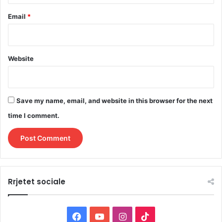
Email
*
Website
Save my name, email, and website in this browser for the next
time I comment.
Rrjetet sociale
F
Y
I
T