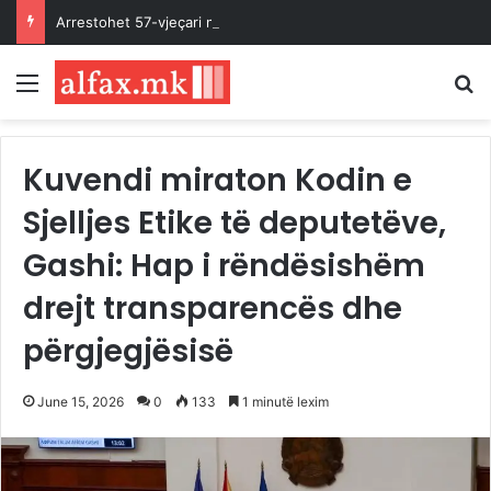
Arrestohet 57-vjeçari në Gostivar, dyshohet se për një muaj kërcënonte një grua
Menu
K
Kuvendi miraton Kodin e
Sjelljes Etike të deputetëve,
Gashi: Hap i rëndësishëm
drejt transparencës dhe
përgjegjësisë
June 15, 2026
0
133
1 minutë lexim