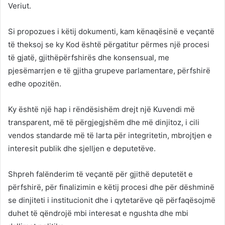
Veriut.
Si propozues i këtij dokumenti, kam kënaqësinë e veçantë
të theksoj se ky Kod është përgatitur përmes një procesi
të gjatë, gjithëpërfshirës dhe konsensual, me
pjesëmarrjen e të gjitha grupeve parlamentare, përfshirë
edhe opozitën.
Ky është një hap i rëndësishëm drejt një Kuvendi më
transparent, më të përgjegjshëm dhe më dinjitoz, i cili
vendos standarde më të larta për integritetin, mbrojtjen e
interesit publik dhe sjelljen e deputetëve.
Shpreh falënderim të veçantë për gjithë deputetët e
përfshirë, për finalizimin e këtij procesi dhe për dëshminë
se dinjiteti i institucionit dhe i qytetarëve që përfaqësojmë
duhet të qëndrojë mbi interesat e ngushta dhe mbi