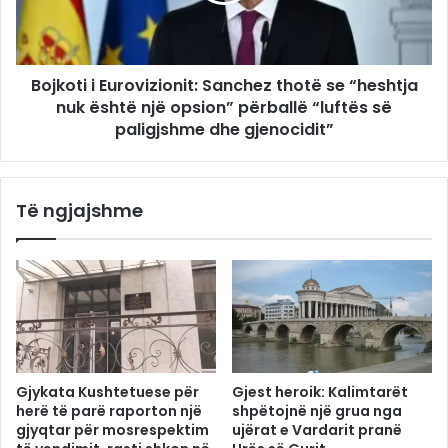
Bojkoti i Eurovizionit: Sanchez thotë se “heshtja
nuk është një opsion” përballë “luftës së
paligjshme dhe gjenocidit”
Të ngjajshme
Gjykata Kushtetuese për
Gjest heroik: Kalimtarët
herë të parë raporton një
shpëtojnë një grua nga
gjyqtar për mosrespektim
ujërat e Vardarit pranë