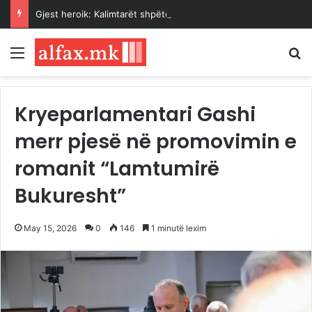
Gjest heroik: Kalimtarët shpëtojnë një grua nga ujërat e Vardarit pranë Urës së Gurit
Menu
K
Kryeparlamentari Gashi
merr pjesë në promovimin e
romanit “Lamtumirë
Bukuresht”
May 15, 2026
0
146
1 minutë lexim