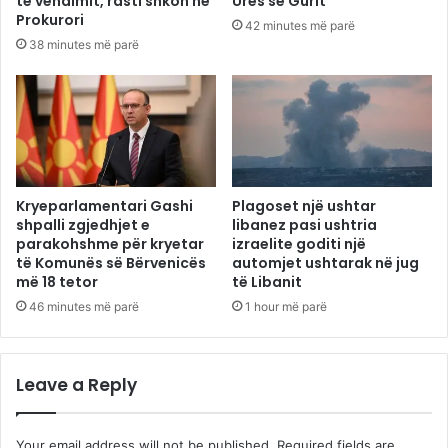
të vendimit, rasti shkon në
Urës së Gurit
Prokurori
42 minutes më parë
38 minutes më parë
Kryeparlamentari Gashi
Plagoset një ushtar
shpalli zgjedhjet e
libanez pasi ushtria
parakohshme për kryetar
izraelite goditi një
të Komunës së Bërvenicës
automjet ushtarak në jug
më 18 tetor
të Libanit
46 minutes më parë
1 hour më parë
Leave a Reply
Your email address will not be published.
Required fields are