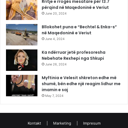
Rritje e rrogës mesatare për 13.7
përqind në Maqedoninë e Veriut
June 20, 2024
Bllokohet puna e “Bechtel & Enka-s”
në Maqedoninë e Veriut
June 4, 2024
Ka ndërruar jetë profesoresha
Nebehate Rexhepi nga Shkupi
June 26, 2024
Myftinia e Velesit shkreton edhe më
shumë, bën edhe një reagim lidhur me
imamin e saj
May 7, 2024
Kontakt
|
Marketing
|
Impresum