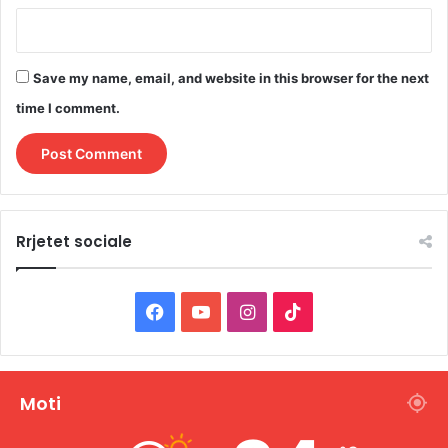
Save my name, email, and website in this browser for the next
time I comment.
Rrjetet sociale
F
Y
I
T
a
o
n
i
c
u
s
k
Moti
e
T
t
T