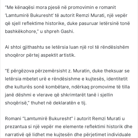
“Me kënaqësi mora pjesë në promovimin e romanit
‘Lamtumirë Bukuresht’ të autorit Remzi Murati, një vepër
që sjell reflektime historike, duke pasuruar letërsinë tonë
bashkëkohore,” u shpreh Gashi.
Ai shtoi gjithashtu se letërsia luan një rol të rëndësishëm
shoqëror përtej aspektit artistik.
“E përgëzova përzemërsisht z. Muratin, duke theksuar se
letërsia mbetet urë e rëndësishme e kujtesës, identitetit
dhe kulturës sonë kombëtare, ndërkaq promovime të tilla
janë dëshmi e vlerave që shkrimtarët tanë i sjellin
shoqërisë,” thuhet në deklaratën e tij.
Romani “Lamtumirë Bukuresht” i autorit Remzi Murati u
prezantua si një vepër me elemente reflektimi historik dhe
narrativë që lidhet me kujtesën dhe përjetimet individuale