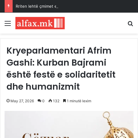
Rriten lehtë çmimet e naftës, tregjet në pritje të zhvillimeve për Ngushticën e Hormuzit
Menu
K
Kryeparlamentari Afrim
Gashi: Kurban Bajrami
është festë e solidaritetit
dhe humanizmit
May 27, 2026
0
132
1 minutë lexim