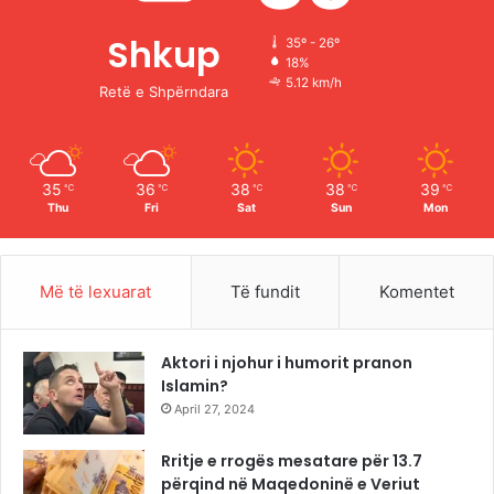
o
b
g
k
Shkup
35º - 26º
18%
o
e
r
5.12 km/h
Retë e Shpërndara
k
a
m
35
36
38
38
39
℃
℃
℃
℃
℃
Thu
Fri
Sat
Sun
Mon
Më të lexuarat
Të fundit
Komentet
Aktori i njohur i humorit pranon
Islamin?
April 27, 2024
Rritje e rrogës mesatare për 13.7
përqind në Maqedoninë e Veriut