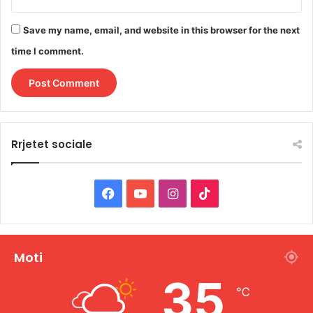
Save my name, email, and website in this browser for the next
time I comment.
Rrjetet sociale
F
Y
I
T
a
o
n
i
c
u
s
k
Moti
e
T
t
T
35
℃
b
u
a
o