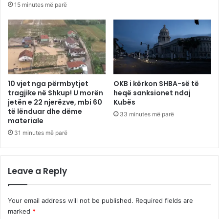
15 minutes më parë
10 vjet nga përmbytjet
OKB i kërkon SHBA-së të
tragjike në Shkup! U morën
heqë sanksionet ndaj
jetën e 22 njerëzve, mbi 60
Kubës
të lënduar dhe dëme
33 minutes më parë
materiale
31 minutes më parë
Leave a Reply
Your email address will not be published.
Required fields are
marked
*