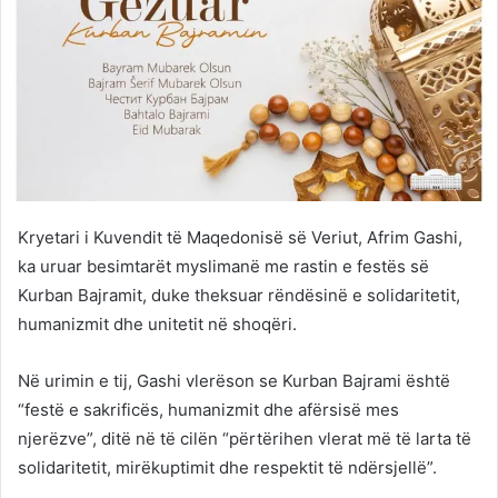
Kryetari i Kuvendit të Maqedonisë së Veriut, Afrim Gashi,
ka uruar besimtarët myslimanë me rastin e festës së
Kurban Bajramit, duke theksuar rëndësinë e solidaritetit,
humanizmit dhe unitetit në shoqëri.
Në urimin e tij, Gashi vlerëson se Kurban Bajrami është
“festë e sakrificës, humanizmit dhe afërsisë mes
njerëzve”, ditë në të cilën “përtërihen vlerat më të larta të
solidaritetit, mirëkuptimit dhe respektit të ndërsjellë”.