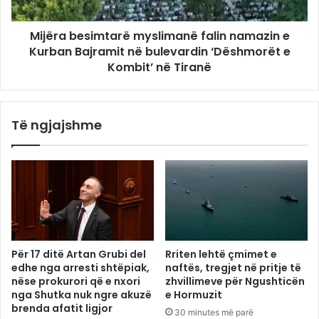
Mijëra besimtarë myslimanë falin namazin e
Kurban Bajramit në bulevardin ‘Dëshmorët e
Kombit’ në Tiranë
Të ngjajshme
Për 17 ditë Artan Grubi del
Rriten lehtë çmimet e
edhe nga arresti shtëpiak,
naftës, tregjet në pritje të
nëse prokurori që e nxori
zhvillimeve për Ngushticën
nga Shutka nuk ngre akuzë
e Hormuzit
brenda afatit ligjor
30 minutes më parë