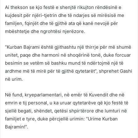
Ai thekson se kjo festë e shenjtë rikujton rëndësinë e
kujdesit për njëri-tjetrin dhe të ndarjes së mirësisë me
familjen, fqinjët dhe të gjithë ata që kanë nevojë për
mbështetje dhe ngrohtësi njerëzore.
“Kurban Bajrami është gjithashtu një thirrje për më shumë
unitet, paqe dhe harmoni në shoqërinë tonë, duke forcuar
besimin se vetëm së bashku mund të ndërtojmë një të
ardhme më të mirë për të gjithë qytetarët”, shprehet Gashi
në urim.
Në fund, kryeparlamentari, në emër të Kuvendit dhe në
emrin e tij personal, u ka uruar qytetarëve që kjo festë të
sjellë begati, shëndet, qetësi shpirtërore dhe lumturi në
familjet e tyre, duke përcjellë urimin: “Urime Kurban
Bajramin!”.