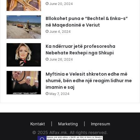
June 20, 2024
Bllokohet puna e “Bechtel & Enka-s”
në Maqedoninë e Veriut
June 4, 2024
Ka ndërruar jetë profesoresha
Nebehate Rexhepi nga Shkupi
June 26, 2024
Myftinia e Velesit shkreton edhe më
shumë, bën edhe një reagim lidhur me
imamin e saj
May 7, 2024
Kontakt
|
Marketing
|
Impresum
© 2025 Alfax.mk. All rights reserved.