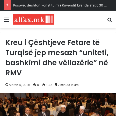
Kosovë, dështon konstituimi i Kuvendit brenda afatit 30 ditësh
Menu
K
Kreu i Çështjeve Fetare të
Turqisë jep mesazh “uniteti,
bashkimi dhe vëllazërie” në
RMV
March 4, 2026
0
139
2 minuta lexim