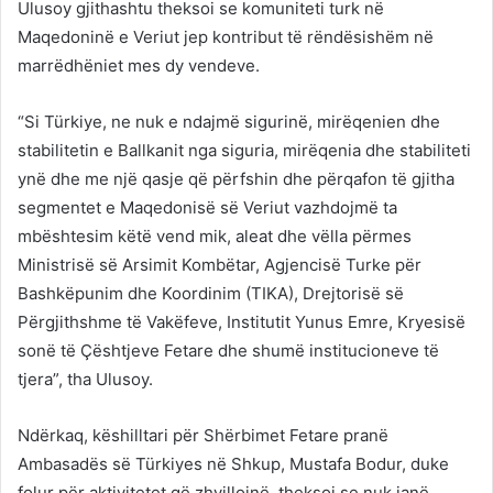
Ulusoy gjithashtu theksoi se komuniteti turk në
Maqedoninë e Veriut jep kontribut të rëndësishëm në
marrëdhëniet mes dy vendeve.
“Si Türkiye, ne nuk e ndajmë sigurinë, mirëqenien dhe
stabilitetin e Ballkanit nga siguria, mirëqenia dhe stabiliteti
ynë dhe me një qasje që përfshin dhe përqafon të gjitha
segmentet e Maqedonisë së Veriut vazhdojmë ta
mbështesim këtë vend mik, aleat dhe vëlla përmes
Ministrisë së Arsimit Kombëtar, Agjencisë Turke për
Bashkëpunim dhe Koordinim (TIKA), Drejtorisë së
Përgjithshme të Vakëfeve, Institutit Yunus Emre, Kryesisë
sonë të Çështjeve Fetare dhe shumë institucioneve të
tjera”, tha Ulusoy.
Ndërkaq, këshilltari për Shërbimet Fetare pranë
Ambasadës së Türkiyes në Shkup, Mustafa Bodur, duke
folur për aktivitetet që zhvillojnë, theksoi se nuk janë