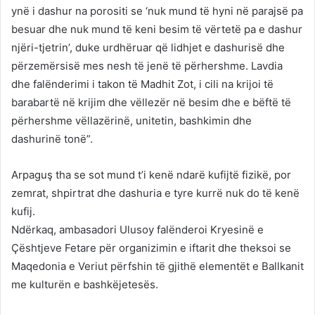
ynë i dashur na porositi se ‘nuk mund të hyni në parajsë pa
besuar dhe nuk mund të keni besim të vërtetë pa e dashur
njëri-tjetrin’, duke urdhëruar që lidhjet e dashurisë dhe
përzemërsisë mes nesh të jenë të përhershme. Lavdia
dhe falënderimi i takon të Madhit Zot, i cili na krijoi të
barabartë në krijim dhe vëllezër në besim dhe e bëftë të
përhershme vëllazërinë, unitetin, bashkimin dhe
dashurinë tonë”.
Arpaguş tha se sot mund t’i kenë ndarë kufijtë fizikë, por
zemrat, shpirtrat dhe dashuria e tyre kurrë nuk do të kenë
kufij.
Ndërkaq, ambasadori Ulusoy falënderoi Kryesinë e
Çështjeve Fetare për organizimin e iftarit dhe theksoi se
Maqedonia e Veriut përfshin të gjithë elementët e Ballkanit
me kulturën e bashkëjetesës.