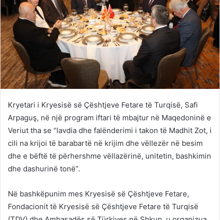
Kryetari i Kryesisë së Çështjeve Fetare të Turqisë, Safi
Arpaguş, në një program iftari të mbajtur në Maqedoninë e
Veriut tha se “lavdia dhe falënderimi i takon të Madhit Zot, i
cili na krijoi të barabartë në krijim dhe vëllezër në besim
dhe e bëftë të përhershme vëllazërinë, unitetin, bashkimin
dhe dashurinë tonë”.
Në bashkëpunim mes Kryesisë së Çështjeve Fetare,
Fondacionit të Kryesisë së Çështjeve Fetare të Turqisë
(TDV) dhe Ambasadës së Türkiyes në Shkup, u organizua