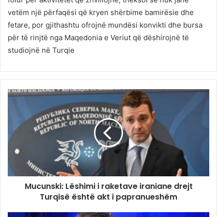
vetëm një përfaqësi që kryen shërbime bamirësie dhe
fetare, por gjithashtu ofrojnë mundësi konvikti dhe bursa
për të rinjtë nga Maqedonia e Veriut që dëshirojnë të
studiojnë në Turqie
Mucunski: Lëshimi i raketave iraniane drejt
Turqisë është akt i papranueshëm