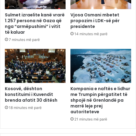
Sulmet izraelite kanë vrarë
Vjosa Osmani mbetet
1.257 persona në Gaza që
propozim i LDK-së për
nga “armëpushimi” i vitit
presidente
të kaluar
14 minutes më parë
7 minutes më parë
Kosovë, dështon
Kompania e naftës e lidhur
konstituimi i Kuvendit
me Trumpin përgatitet të
brenda afatit 30 ditësh
shpojë në Grenlandë pa
marrë leje prej
18 minutes më parë
autoriteteve
21 minutes më parë