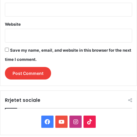
Website
Save my name, email, and website in this browser for the next
time I comment.
Rrjetet sociale
F
Y
I
T
a
o
n
i