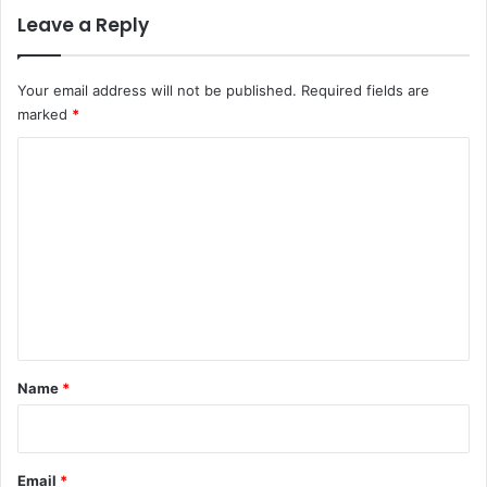
Leave a Reply
Your email address will not be published.
Required fields are
marked
*
C
o
m
m
e
n
t
*
Name
*
Email
*