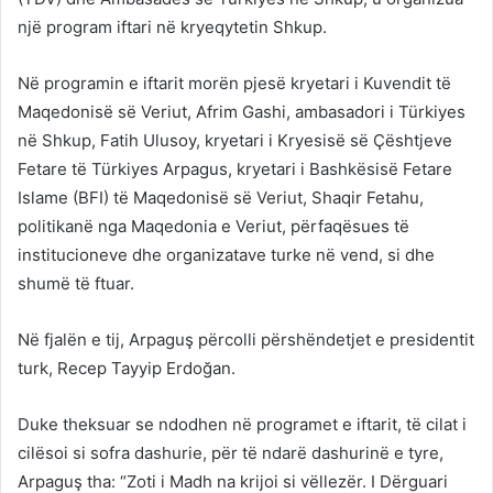
një program iftari në kryeqytetin Shkup.
Në programin e iftarit morën pjesë kryetari i Kuvendit të
Maqedonisë së Veriut, Afrim Gashi, ambasadori i Türkiyes
në Shkup, Fatih Ulusoy, kryetari i Kryesisë së Çështjeve
Fetare të Türkiyes Arpagus, kryetari i Bashkësisë Fetare
Islame (BFI) të Maqedonisë së Veriut, Shaqir Fetahu,
politikanë nga Maqedonia e Veriut, përfaqësues të
institucioneve dhe organizatave turke në vend, si dhe
shumë të ftuar.
Në fjalën e tij, Arpaguş përcolli përshëndetjet e presidentit
turk, Recep Tayyip Erdoğan.
Duke theksuar se ndodhen në programet e iftarit, të cilat i
cilësoi si sofra dashurie, për të ndarë dashurinë e tyre,
Arpaguş tha: “Zoti i Madh na krijoi si vëllezër. I Dërguari