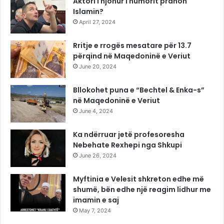
Aktori i njohur i humorit pranon
Islamin?
April 27, 2024
Rritje e rrogës mesatare për 13.7
përqind në Maqedoninë e Veriut
June 20, 2024
Bllokohet puna e “Bechtel & Enka-s”
në Maqedoninë e Veriut
June 4, 2024
Ka ndërruar jetë profesoresha
Nebehate Rexhepi nga Shkupi
June 26, 2024
Myftinia e Velesit shkreton edhe më
shumë, bën edhe një reagim lidhur me
imamin e saj
May 7, 2024