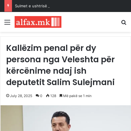
Sulmet e ushtrisë izraelite dhe pushtuesve synojnë 5 komunitete palestineze në Bregun Perëndimor të pushtuar
Menu
K
Kallëzim penal për dy
persona nga Veleshta për
kërcënime ndaj ish
deputetit Salim Sulejmani
July 28, 2025
0
128
Më pakë se 1 min