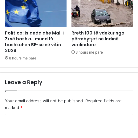
Politico: Islanda dhe Mali i
Rreth 100 të vdekur nga
Zi së bashku, mund t’i
përmbytjet në Indinë
bashkohen BE-së në vitin
verilindore
2028
8 hours më parë
8 hours më parë
Leave a Reply
Your email address will not be published.
Required fields are
marked
*
C
o
m