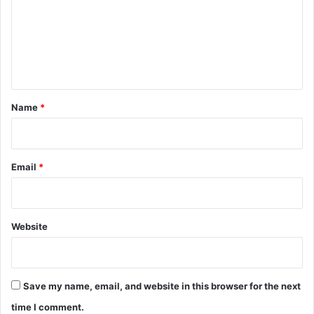
m
e
n
t
*
Name
*
Email
*
Website
Save my name, email, and website in this browser for the next
time I comment.