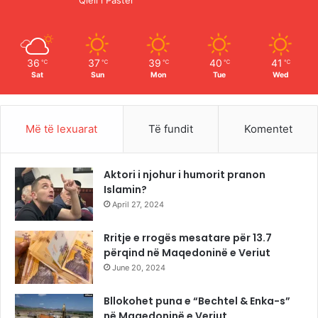
Qiell i Paster
k
a
m
36
37
39
40
41
℃
℃
℃
℃
℃
Sat
Sun
Mon
Tue
Wed
Më të lexuarat
Të fundit
Komentet
Aktori i njohur i humorit pranon
Islamin?
April 27, 2024
Rritje e rrogës mesatare për 13.7
përqind në Maqedoninë e Veriut
June 20, 2024
Bllokohet puna e “Bechtel & Enka-s”
në Maqedoninë e Veriut