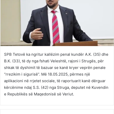
SPB Tetovë ka ngritur kallëzim penal kundër A.K. (35) dhe
B.K. (33), të dy nga fshati Veleshtë, rajoni i Strugës, për
shkak të dyshimit të bazuar se kanë kryer veprën penale
“rrezikim i sigurisë”. Më 18.05.2025, përmes një
aplikacioni në rrjetet sociale, të raportuarit kanë dërguar
kërcënime ndaj S.S. (42) nga Struga, deputet në Kuvendin
e Republikës së Maqedonisë së Veriut.