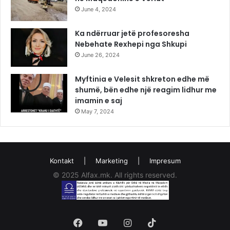
June 4, 2024
Ka ndërruar jetë profesoresha
Nebehate Rexhepi nga Shkupi
June 26, 2024
Myftinia e Velesit shkreton edhe më
shumë, bën edhe një reagim lidhur me
imamin e saj
May 7, 2024
Kontakt
|
Marketing
|
Impresum
© 2025 Alfax.mk. All rights reserved.
Facebook
YouTube
Instagram
TikTok