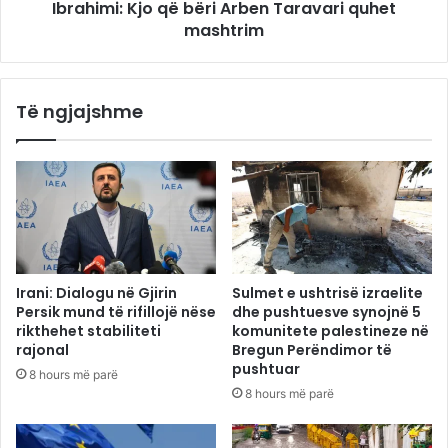
Ibrahimi: Kjo që bëri Arben Taravari quhet
mashtrim
Të ngjajshme
Irani: Dialogu në Gjirin
Sulmet e ushtrisë izraelite
Persik mund të rifillojë nëse
dhe pushtuesve synojnë 5
rikthehet stabiliteti
komunitete palestineze në
rajonal
Bregun Perëndimor të
pushtuar
8 hours më parë
8 hours më parë