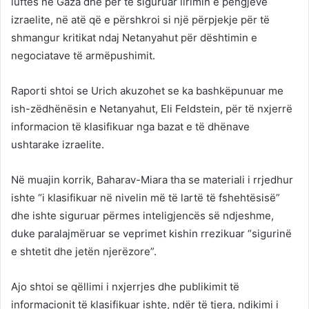
luftës në Gaza dhe për të siguruar lirimin e pengjeve
izraelite, në atë që e përshkroi si një përpjekje për të
shmangur kritikat ndaj Netanyahut për dështimin e
negociatave të armëpushimit.
Raporti shtoi se Urich akuzohet se ka bashkëpunuar me
ish-zëdhënësin e Netanyahut, Eli Feldstein, për të nxjerrë
informacion të klasifikuar nga bazat e të dhënave
ushtarake izraelite.
Në muajin korrik, Baharav-Miara tha se materiali i rrjedhur
ishte “i klasifikuar në nivelin më të lartë të fshehtësisë”
dhe ishte siguruar përmes inteligjencës së ndjeshme,
duke paralajmëruar se veprimet kishin rrezikuar “sigurinë
e shtetit dhe jetën njerëzore”.
Ajo shtoi se qëllimi i nxjerrjes dhe publikimit të
informacionit të klasifikuar ishte, ndër të tjera, ndikimi i