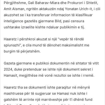
Përgjithshme, Gali Baharav-Miara dhe Prokurori i Shtetit,
Amit Aisman, ngritën aktakuzën ndaj Yonatan Urich-it, i cili
akuzohet se i ka transferuar informacion të klasifikuar
inteligjence gazetës gjermane Bild, pasi censura
ushtarake izraelite kishte ndaluar publikimin e tij.
Haaretz i përshkroi akuzat si një “vepër të rëndë
spiunazhi”, e cila mund të dënohet maksimalisht me
burgim të përjetshëm.
Gazeta gjermane e publikoi dokumentin në shtator të vitit
2024, duke pretenduar se ishte një dokument sekret i
Hamasit, megjithëse më vonë rezultoi se ishte i rremë.
Haaretz tha se dokumenti ishte paraqitur në mënyrë
mashtruese për të sugjeruar se Hamasi nuk ishte i
gatshëm të arrinte një marrëveshje për t’i dhënë fund