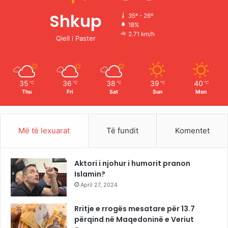
o
b
g
k
Shkup
35º - 26º
18%
o
e
r
2.71 km/h
Qiell i Paster
k
a
m
35
36
38
39
40
℃
℃
℃
℃
℃
Thu
Fri
Sat
Sun
Mon
Më të lexuarat
Të fundit
Komentet
Aktori i njohur i humorit pranon
Islamin?
April 27, 2024
Rritje e rrogës mesatare për 13.7
përqind në Maqedoninë e Veriut