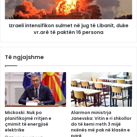
Izraeli intensifikon sulmet në jug të Libanit, duke
vr.arë të paktën 16 persona
Të ngjajshme
Mickoski: Nuk po
Alarmon ministrja
planifikojmë rritjen e
Janevska: Vitin e ri shkollor
çmimit të energjisë
do të kemi rreth 3 mijë
elektrike
nxënës më pak në klasën e
parë