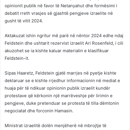
opinionit publik në favor të Netanyahut dhe formësimi i
debatit rreth vrasjes së gjashtë pengjeve izraelite në
gusht të vitit 2024.
Aktakuzat ishin ngritur më parë në nëntor 2024 edhe ndaj
Feldstein dhe ushtarit rezervist izraelit Ari Rosenfeld, i cili
akuzohet se ia kishte kaluar materialin e klasifikuar
Feldstein-it.
Sipas Haaretz, Feldstein gjatë marrjes në pyetje kishte
deklaruar se e kishte rrjedhur informacionin në mediat e
huaja për të ndikuar opinionin publik izraelit kundër
protestave që kërkonin një marrëveshje për lirimin e
pengjeve, duke pretenduar se protesta të tilla dëmtonin
negociatat dhe forconin Hamasin.
Ministrat izraelitë dolën menjëherë në mbrojtje të