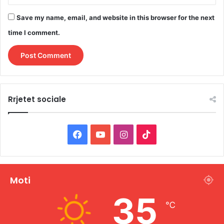
Save my name, email, and website in this browser for the next
time I comment.
Rrjetet sociale
F
Y
I
T
a
o
n
i
c
u
s
k
Moti
e
T
t
T
35
℃
b
u
a
o