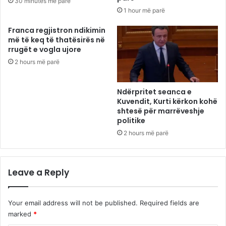
30 minutes më parë
1 hour më parë
Franca regjistron ndikimin
më të keq të thatësirës në
rrugët e vogla ujore
2 hours më parë
Ndërpritet seanca e
Kuvendit, Kurti kërkon kohë
shtesë për marrëveshje
politike
2 hours më parë
Leave a Reply
Your email address will not be published.
Required fields are
marked
*