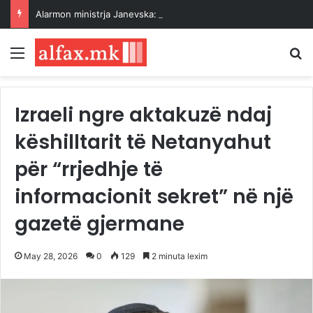
Alarmon ministrja Janevska: Vitin e ri shkollor do të kemi rreth 3 mijë nxënës më pak në klasën e parë
Menu
K
Izraeli ngre aktakuzë ndaj
këshilltarit të Netanyahut
për “rrjedhje të
informacionit sekret” në një
gazetë gjermane
May 28, 2026
0
129
2 minuta lexim