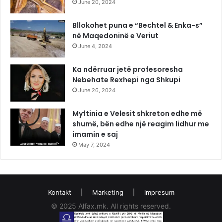
June 20, 2024
Bllokohet puna e “Bechtel & Enka-s”
në Maqedoninë e Veriut
June 4, 2024
Ka ndërruar jetë profesoresha
Nebehate Rexhepi nga Shkupi
June 26, 2024
Myftinia e Velesit shkreton edhe më
shumë, bën edhe një reagim lidhur me
imamin e saj
May 7, 2024
Kontakt
|
Marketing
|
Impresum
© 2025 Alfax.mk. All rights reserved.