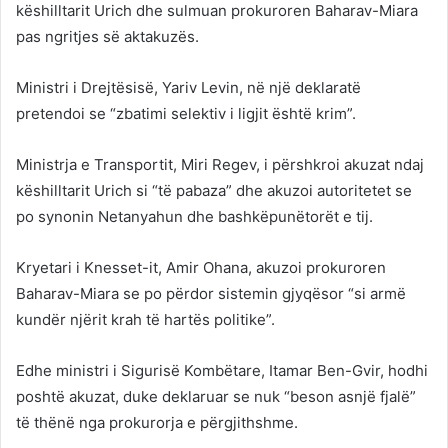
këshilltarit Urich dhe sulmuan prokuroren Baharav-Miara
pas ngritjes së aktakuzës.
Ministri i Drejtësisë, Yariv Levin, në një deklaratë
pretendoi se “zbatimi selektiv i ligjit është krim”.
Ministrja e Transportit, Miri Regev, i përshkroi akuzat ndaj
këshilltarit Urich si “të pabaza” dhe akuzoi autoritetet se
po synonin Netanyahun dhe bashkëpunëtorët e tij.
Kryetari i Knesset-it, Amir Ohana, akuzoi prokuroren
Baharav-Miara se po përdor sistemin gjyqësor “si armë
kundër njërit krah të hartës politike”.
Edhe ministri i Sigurisë Kombëtare, Itamar Ben-Gvir, hodhi
poshtë akuzat, duke deklaruar se nuk “beson asnjë fjalë”
të thënë nga prokurorja e përgjithshme.