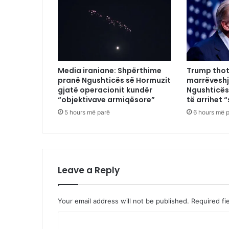
Media iraniane: Shpërthime
Trump thot
pranë Ngushticës së Hormuzit
marrëveshj
gjatë operacionit kundër
Ngushticës
“objektivave armiqësore”
të arrihet “
5 hours më parë
6 hours më 
Leave a Reply
Your email address will not be published.
Required fi
C