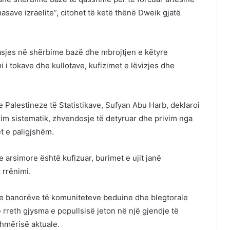
asave izraelite”, citohet të ketë thënë Dweik gjatë
qasjes në shërbime bazë dhe mbrojtjen e këtyre
 i tokave dhe kullotave, kufizimet e lëvizjes dhe
 Palestineze të Statistikave,
Sufyan Abu Harb
, deklaroi
im sistematik, zhvendosje të detyruar dhe privim nga
t e paligjshëm.
 arsimore është kufizuar, burimet e ujit janë
 rrënimi.
 e banorëve të komuniteteve beduine dhe blegtorale
e rreth gjysma e popullsisë jeton në një gjendje të
hmërisë aktuale.