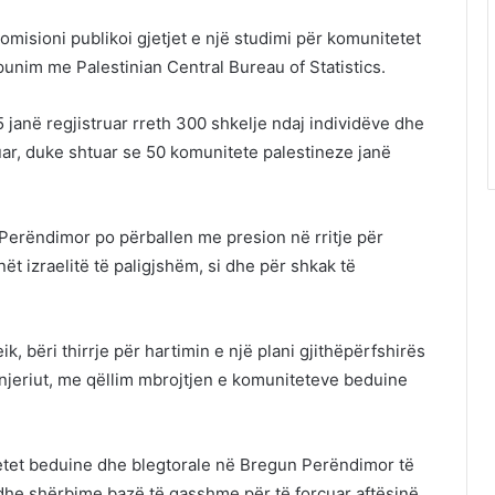
misioni publikoi gjetjet e një studimi për komunitetet
këpunim me
Palestinian Central Bureau of Statistics
.
5 janë regjistruar rreth 300 shkelje ndaj individëve dhe
ar, duke shtuar se 50 komunitete palestineze janë
Perëndimor po përballen me presion në rritje për
ët izraelitë të paligjshëm, si dhe për shkak të
ik
, bëri thirrje për hartimin e një plani gjithëpërfshirës
 njeriut, me qëllim mbrojtjen e komuniteteve beduine
tetet beduine dhe blegtorale në Bregun Perëndimor të
n dhe shërbime bazë të qasshme për të forcuar aftësinë