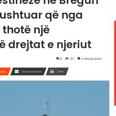
estineze në Bregun
pushtuar që nga
, thotë një
 drejtat e njeriut
0
137
2 minuta lexim
eddit
Share via Email
Print