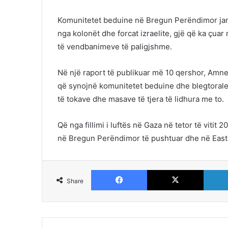
Komunitetet beduine në Bregun Perëndimor jan
nga kolonët dhe forcat izraelite, gjë që ka çua
të vendbanimeve të paligjshme.
Në një raport të publikuar më 10 qershor,
Amnes
që synojnë komunitetet beduine dhe blegtoral
të tokave dhe masave të tjera të lidhura me to.
Që nga fillimi i luftës në Gaza në tetor të vitit
në Bregun Perëndimor të pushtuar dhe në
Eas
Facebook
X
Share