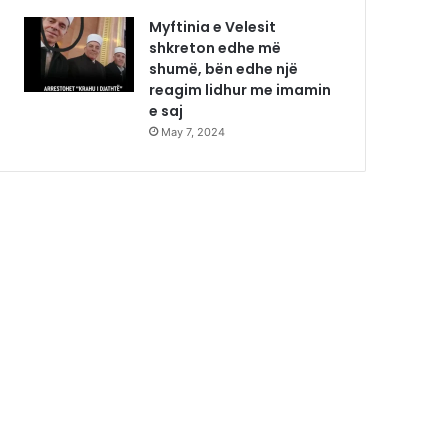
Myftinia e Velesit
shkreton edhe më
shumë, bën edhe një
reagim lidhur me imamin
e saj
May 7, 2024