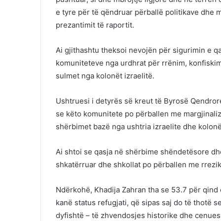
e tyre për të qëndruar përballë politikave dhe m
prezantimit të raportit.
Ai gjithashtu theksoi nevojën për sigurimin e 
komuniteteve nga urdhrat për rrënim, konfiskimi
sulmet nga kolonët izraelitë.
Ushtruesi i detyrës së kreut të Byrosë Qendrore
se këto komunitete po përballen me margjinaliz
shërbimet bazë nga ushtria izraelite dhe kolonë
Ai shtoi se qasja në shërbime shëndetësore dhe
shkatërruar dhe shkollat po përballen me rrezik
Ndërkohë,
Khadija Zahran
tha se 53.7 për qind
kanë status refugjati, që sipas saj do të thotë s
dyfishtë – të zhvendosjes historike dhe cenues