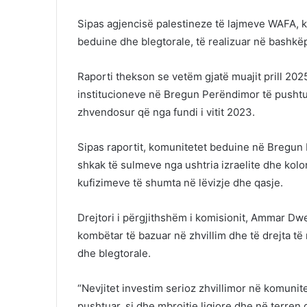
Sipas agjencisë palestineze të lajmeve WAFA, ko
beduine dhe blegtorale, të realizuar në bash
Raporti thekson se vetëm gjatë muajit prill 202
institucioneve në Bregun Perëndimor të pushtu
zhvendosur që nga fundi i vitit 2023.
Sipas raportit, komunitetet beduine në Bregun 
shkak të sulmeve nga ushtria izraelite dhe kolon
kufizimeve të shumta në lëvizje dhe qasje.
Drejtori i përgjithshëm i komisionit,
Ammar Dwe
kombëtar të bazuar në zhvillim dhe të drejta të
dhe blegtorale.
“Nevjitet investim serioz zhvillimor në komuni
pushtuar, si dhe mbrojtje ligjore dhe në terre