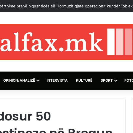
 marrëveshje për rihapjen e Ngushticës së Hormuzit mund të arrihet “së
OPINION/ANALIZË
INTERVISTA
KULTURË
SPORT
FOT
ndosur 50