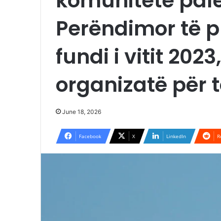
komunitete pal
Perëndimor të 
fundi i vitit 2023
organizatë për të
June 18, 2026
Facebook
X
LinkedIn
R