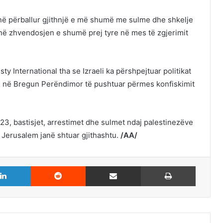
ë përballur gjithnjë e më shumë me sulme dhe shkelje
r në zhvendosjen e shumë prej tyre në mes të zgjerimit
ty International
tha se Izraeli ka përshpejtuar politikat
e në Bregun Perëndimor të pushtuar përmes konfiskimit
 2023, bastisjet, arrestimet dhe sulmet ndaj palestinezëve
t Jerusalem
janë shtuar gjithashtu.
/AA/
LinkedIn
Reddit
Share via Email
Print