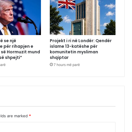
ë se një
Projekt i ri në Londër: Qendër
e për rihapjen e
islame 13-katëshe për
 së Hormuzit mund
komunitetin mysliman
së shpejti”
shqiptar
parë
7 hours më parë
elds are marked
*