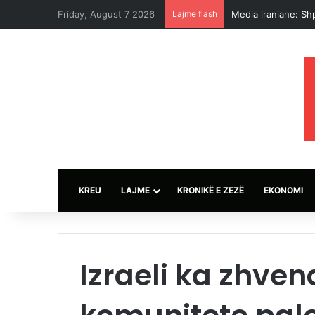
Friday, August 7 2026
Lajme flash
Trump thotë se një
KREU
LAJME
KRONIKË E ZEZË
EKONOMI
Izraeli ka zhve