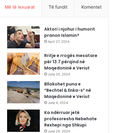
Më të lexuarat
Të fundit
Komentet
Aktori i njohur i humorit
pranon Islamin?
April 27, 2024
Rritje e rrogës mesatare
për 13.7 përqind në
Maqedoninë e Veriut
June 20, 2024
Bllokohet puna e
“Bechtel & Enka-s” në
Maqedoninë e Veriut
June 4, 2024
Ka ndërruar jetë
profesoresha Nebehate
Rexhepi nga Shkupi
June 26, 2024