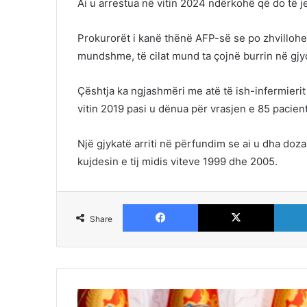
Ai u arrestua në vitin 2024 ndërkohë që do të j
Prokurorët i kanë thënë AFP-së se po zhvillohen 
mundshme, të cilat mund ta çojnë burrin në gjy
Çështja ka ngjashmëri me atë të ish-infermierit
vitin 2019 pasi u dënua për vrasjen e 85 pacien
Një gjykatë arriti në përfundim se ai u dha do
kujdesin e tij midis viteve 1999 dhe 2005.
Facebook
X
Share