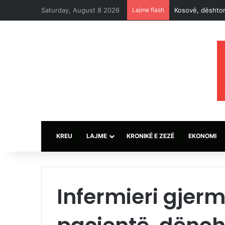
Saturday, August 8 2026
Lajme flash
Kosovë, dështon 
KREU
LAJME
KRONIKË E ZEZË
EKONOMI
Infermieri gjer