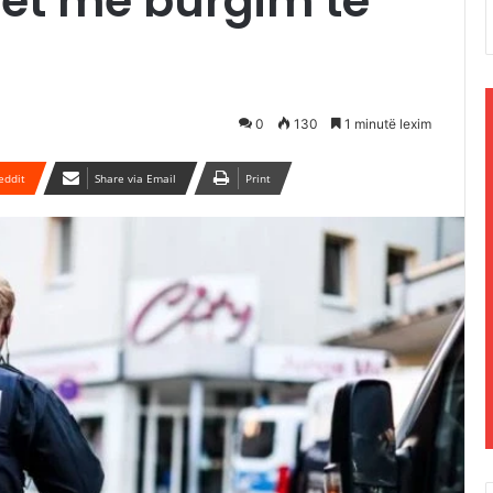
het me burgim të
0
130
1 minutë lexim
eddit
Share via Email
Print