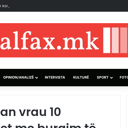
konstituimi i Kuvendit brenda afatit 30 ditësh
OPINION/ANALIZË
INTERVISTA
KULTURË
SPORT
FOT
man vrau 10