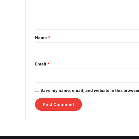
e
n
t
*
Name
*
Email
*
Save my name, email, and website in this browser