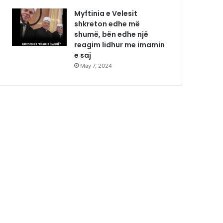
Myftinia e Velesit
shkreton edhe më
shumë, bën edhe një
reagim lidhur me imamin
e saj
May 7, 2024