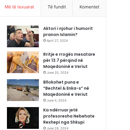
Më të lexuarat
Të fundit
Komentet
Aktori i njohur i humorit
pranon Islamin?
April 27, 2024
Rritje e rrogës mesatare
për 13.7 përqind në
Maqedoninë e Veriut
June 20, 2024
Bllokohet puna e
“Bechtel & Enka-s” në
Maqedoninë e Veriut
June 4, 2024
Ka ndërruar jetë
profesoresha Nebehate
Rexhepi nga Shkupi
June 26, 2024