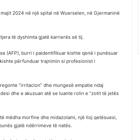
 majit 2024 në një spital në Wuerselen, në Gjermaninë
jera të dyshimta gjatë karrierës së tij.
 (AFP), burri i paidentifikuar kishte qenë i punësuar
kishte përfunduar trajnimin si profesionist i
 tregonte “irritacion” dhe mungesë empatie ndaj
desi dhe e akuzuan atë se luante rolin e “zotit të jetës
a të mëdha morfine dhe midazolami, një lloj qetësuesi,
punës gjatë ndërrimeve të natës.