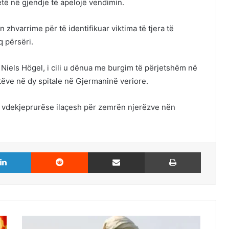
etë në gjendje të apelojë vendimin.
zhvarrime për të identifikuar viktima të tjera të
q përsëri.
 Niels Högel, i cili u dënua me burgim të përjetshëm në
tëve në dy spitale në Gjermaninë veriore.
za vdekjeprurëse ilaçesh për zemrën njerëzve nën
LinkedIn
Reddit
Share via Email
Print