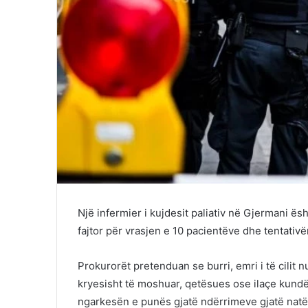
Një infermier i kujdesit paliativ në Gjermani ë
fajtor për vrasjen e 10 pacientëve dhe tentativë
Prokurorët pretenduan se burri, emri i të cilit n
kryesisht të moshuar, qetësues ose ilaçe kundë
ngarkesën e punës gjatë ndërrimeve gjatë natë