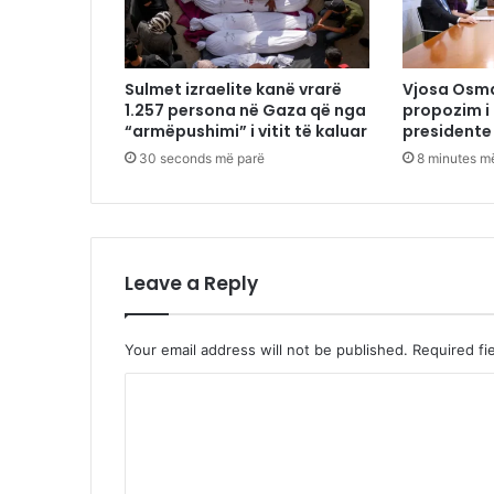
Sulmet izraelite kanë vrarë
Vjosa Osm
1.257 persona në Gaza që nga
propozim i
“armëpushimi” i vitit të kaluar
presidente
30 seconds më parë
8 minutes m
Leave a Reply
Your email address will not be published.
Required fi
C
o
m
m