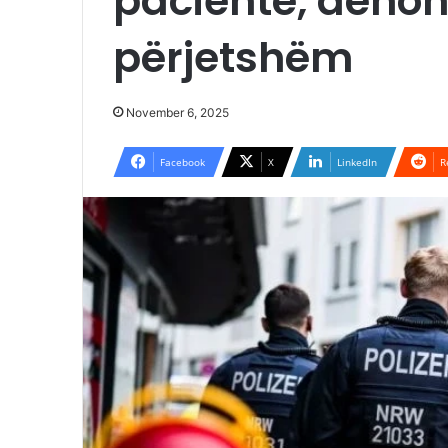
pacientë, dëno
përjetshëm
November 6, 2025
Facebook
X
LinkedIn
R