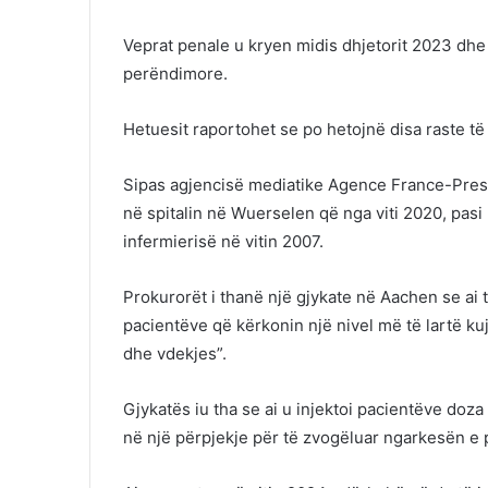
Veprat penale u kryen midis dhjetorit 2023 dhe
perëndimore.
Hetuesit raportohet se po hetojnë disa raste të t
Sipas agjencisë mediatike Agence France-Presse
në spitalin në Wuerselen që nga viti 2020, pasi 
infermierisë në vitin 2007.
Prokurorët i thanë një gjykate në Aachen se ai
pacientëve që kërkonin një nivel më të lartë kuj
dhe vdekjes”.
Gjykatës iu tha se ai u injektoi pacientëve doz
në një përpjekje për të zvogëluar ngarkesën e 