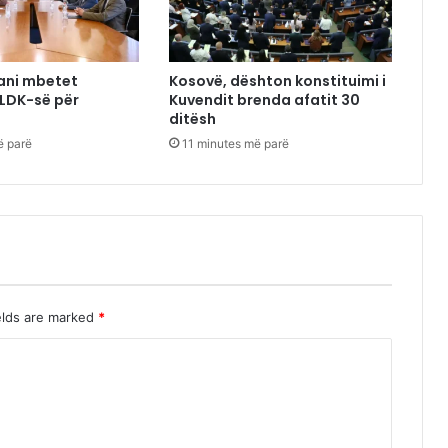
ani mbetet
Kosovë, dështon konstituimi i
 LDK-së për
Kuvendit brenda afatit 30
ditësh
ë parë
11 minutes më parë
elds are marked
*