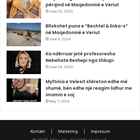
përqind në Maqedoninë e Veriut
June 20, 2024
Bllokohet puna e “Bechtel & Enka-s”
në Maqedoninë e Veriut
June 4, 2024
Ka ndërruar jetë profesoresha
Nebehate Rexhepi nga Shkupi
June 26, 2024
Myftinia e Velesit shkreton edhe më
shumë, bën edhe një reagim lidhur me
imamin e saj
May 7, 2024
Kontakt
|
Marketing
|
Impresum
© 2025 Alfax.mk. All rights reserved.