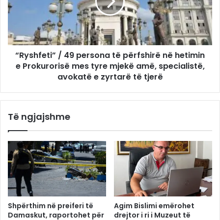
“Ryshfeti” / 49 persona të përfshirë në hetimin
e Prokurorisë mes tyre mjekë amë, specialistë,
avokatë e zyrtarë të tjerë
Të ngjajshme
Shpërthim në preiferi të
Agim Bislimi emërohet
Damaskut, raportohet për
drejtor i ri i Muzeut të