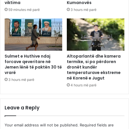
viktima
Kumanovës
59 minutes më parë
3 hours më parë
Sulmet e Huthive ndaj
Altoparlantë dhe kamera
forcave qeveritare në
termike, si po përdoren
Jemen lënë të paktën 30 të
dronët kundër
vrarë
temperaturave ekstreme
në Korenë e Jugut
3 hours më parë
4 hours më parë
Leave a Reply
Your email address will not be published.
Required fields are