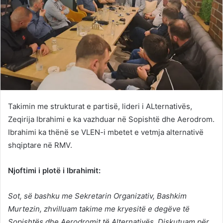
Takimin me strukturat e partisë, lideri i ALternativës,
Zeqirija Ibrahimi e ka vazhduar në Sopishtë dhe Aerodrom.
Ibrahimi ka thënë se VLEN-i mbetet e vetmja alternativë
shqiptare në RMV.
Njoftimi i plotë i Ibrahimit:
Sot, së bashku me Sekretarin Organizativ, Bashkim
Murtezin, zhvilluam takime me kryesitë e degëve të
Sopishtës dhe Aerodromit të Alternativës. Diskutuam për