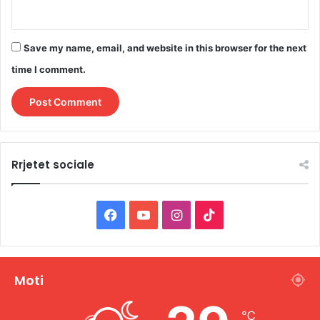
Save my name, email, and website in this browser for the next
time I comment.
Rrjetet sociale
F
Y
I
T
a
o
n
i
c
u
s
k
Moti
e
T
t
T
℃