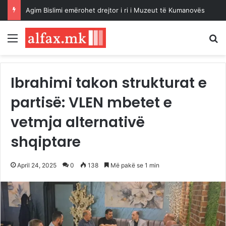
Agim Bislimi emërohet drejtor i ri i Muzeut të Kumanovës
Menu
K
Ibrahimi takon strukturat e
partisë: VLEN mbetet e
vetmja alternativë
shqiptare
April 24, 2025
0
138
Më pakë se 1 min