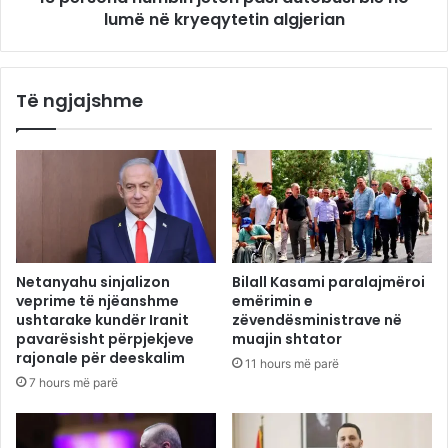
lumë në kryeqytetin algjerian
Të ngjajshme
Netanyahu sinjalizon
Bilall Kasami paralajmëroi
veprime të njëanshme
emërimin e
ushtarake kundër Iranit
zëvendësministrave në
pavarësisht përpjekjeve
muajin shtator
rajonale për deeskalim
11 hours më parë
7 hours më parë