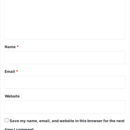
m
m
e
n
t
*
Name
*
Email
*
Website
Save my name, email, and website in this browser for the next
time I comment.