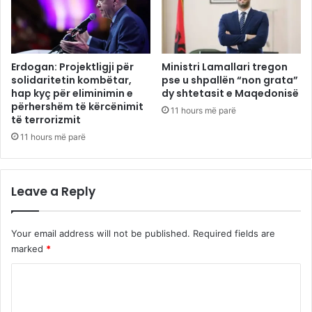
Erdogan: Projektligji për
Ministri Lamallari tregon
solidaritetin kombëtar,
pse u shpallën “non grata”
hap kyç për eliminimin e
dy shtetasit e Maqedonisë
përhershëm të kërcënimit
11 hours më parë
të terrorizmit
11 hours më parë
Leave a Reply
Your email address will not be published.
Required fields are
marked
*
C
o