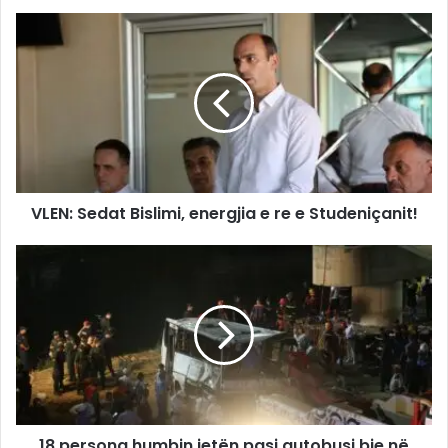
VLEN: Sedat Bislimi, energjia e re e Studeniçanit!
18 persona humbin jetën pasi autobusi bie në