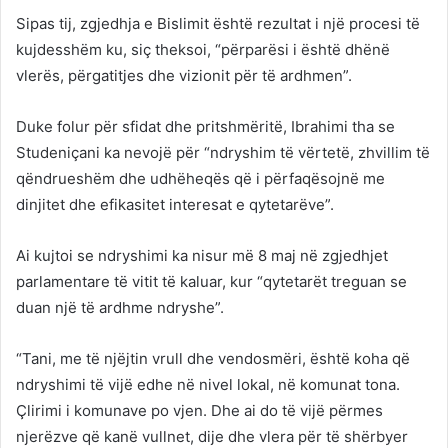
Sipas tij, zgjedhja e Bislimit është rezultat i një procesi të
kujdesshëm ku, siç theksoi, “përparësi i është dhënë
vlerës, përgatitjes dhe vizionit për të ardhmen”.
Duke folur për sfidat dhe pritshmëritë, Ibrahimi tha se
Studeniçani ka nevojë për “ndryshim të vërtetë, zhvillim të
qëndrueshëm dhe udhëheqës që i përfaqësojnë me
dinjitet dhe efikasitet interesat e qytetarëve”.
Ai kujtoi se ndryshimi ka nisur më 8 maj në zgjedhjet
parlamentare të vitit të kaluar, kur “qytetarët treguan se
duan një të ardhme ndryshe”.
“Tani, me të njëjtin vrull dhe vendosmëri, është koha që
ndryshimi të vijë edhe në nivel lokal, në komunat tona.
Çlirimi i komunave po vjen. Dhe ai do të vijë përmes
njerëzve që kanë vullnet, dije dhe vlera për të shërbyer