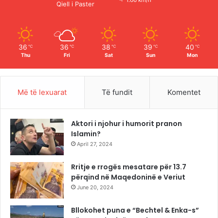
1.66 km/h
Qiell i Paster
k
a
m
36
36
38
39
40
℃
℃
℃
℃
℃
Thu
Fri
Sat
Sun
Mon
Më të lexuarat
Të fundit
Komentet
Aktori i njohur i humorit pranon
Islamin?
April 27, 2024
Rritje e rrogës mesatare për 13.7
përqind në Maqedoninë e Veriut
June 20, 2024
Bllokohet puna e “Bechtel & Enka-s”