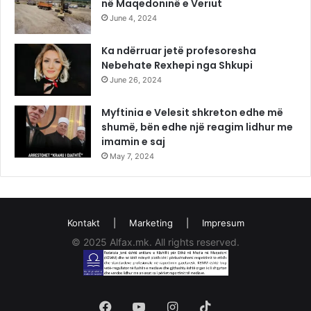
në Maqedoninë e Veriut
June 4, 2024
Ka ndërruar jetë profesoresha
Nebehate Rexhepi nga Shkupi
June 26, 2024
Myftinia e Velesit shkreton edhe më
shumë, bën edhe një reagim lidhur me
imamin e saj
May 7, 2024
Kontakt
|
Marketing
|
Impresum
© 2025 Alfax.mk. All rights reserved.
Facebook
YouTube
Instagram
TikTok