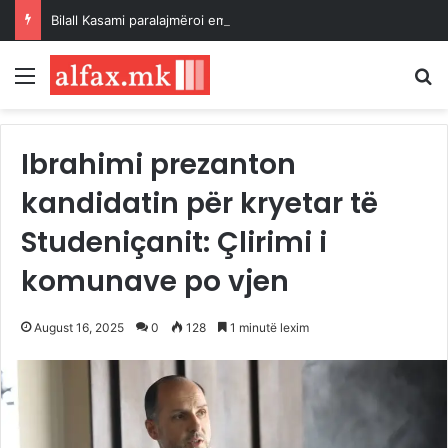
Bilall Kasami paralajmëroi emërimin e zëvendësministrave në muajin shtator
Menu
K
Ibrahimi prezanton
kandidatin për kryetar të
Studeniçanit: Çlirimi i
komunave po vjen
August 16, 2025
0
128
1 minutë lexim