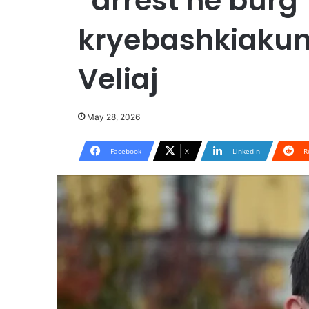
“arrest në burg
kryebashkiakun 
Veliaj
May 28, 2026
Facebook
X
LinkedIn
R