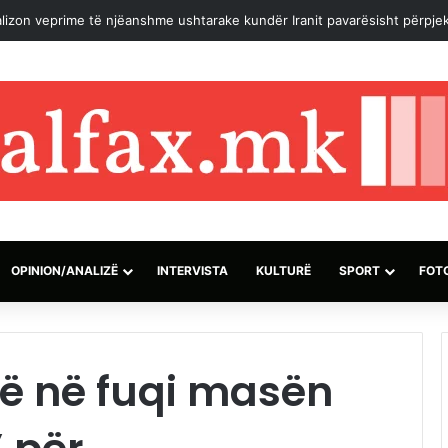
lizon veprime të njëanshme ushtarake kundër Iranit pavarësisht përpjek
OPINION/ANALIZË
INTERVISTA
KULTURË
SPORT
FOT
lë në fuqi masën