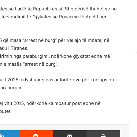
atës së Lartë të Republikës së Shqipërisë thuhet se në
 të vendimit të Gjykatës së Posaçme të Apelit për
që masa “arrest në burg” për Veliajn të mbetej në
aku i Tiranës.
 lirimin nga paraburgimi, ndërkohë gjykatat edhe më
in e masës “arrest në burg”.
urt 2025, i dyshuar sipas autoriteteve për korrupsion
paraburgim.
rej vitit 2015, ndërkohë ka mbajtur post edhe në
putet.
LinkedIn
Reddit
Share via Email
Print