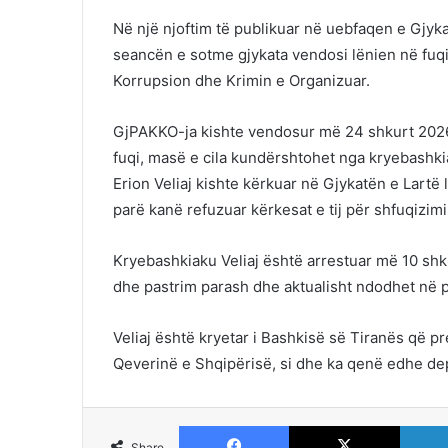
Në një njoftim të publikuar në uebfaqen e Gjyk
seancën e sotme gjykata vendosi lënien në fuqi
Korrupsion dhe Krimin e Organizuar.
GjPAKKO-ja kishte vendosur më 24 shkurt 2026 
fuqi, masë e cila kundërshtohet nga kryebashki
Erion Veliaj kishte kërkuar në Gjykatën e Lartë
parë kanë refuzuar kërkesat e tij për shfuqizim
Kryebashkiaku Veliaj është arrestuar më 10 shk
dhe pastrim parash dhe aktualisht ndodhet në 
Veliaj është kryetar i Bashkisë së Tiranës që p
Qeverinë e Shqipërisë, si dhe ka qenë edhe de
Facebook
X
Share