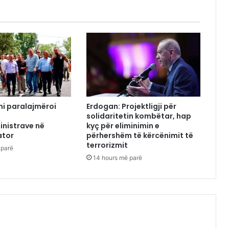
mi paralajmëroi
Erdogan: Projektligji për
solidaritetin kombëtar, hap
nistrave në
kyç për eliminimin e
ator
përhershëm të kërcënimit të
terrorizmit
 parë
14 hours më parë