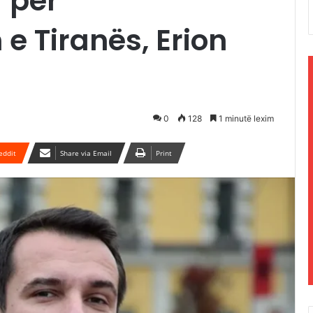
” për
e Tiranës, Erion
0
128
1 minutë lexim
eddit
Share via Email
Print