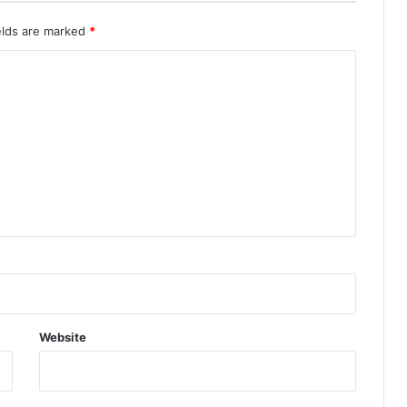
elds are marked
*
Website