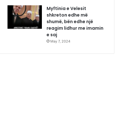
Myftinia e Velesit
shkreton edhe më
shumë, bën edhe një
reagim lidhur me imamin
e saj
May 7, 2024