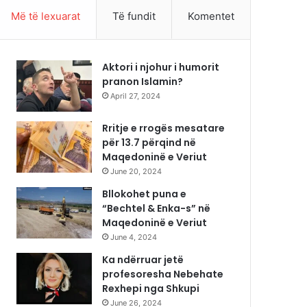
Më të lexuarat
Të fundit
Komentet
Aktori i njohur i humorit
pranon Islamin?
April 27, 2024
Rritje e rrogës mesatare
për 13.7 përqind në
Maqedoninë e Veriut
June 20, 2024
Bllokohet puna e
“Bechtel & Enka-s” në
Maqedoninë e Veriut
June 4, 2024
Ka ndërruar jetë
profesoresha Nebehate
Rexhepi nga Shkupi
June 26, 2024