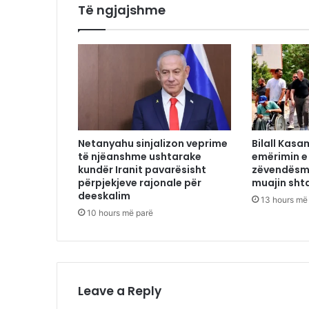
Të ngjajshme
Netanyahu sinjalizon veprime
Bilall Kasa
të njëanshme ushtarake
emërimin e
kundër Iranit pavarësisht
zëvendësmi
përpjekjeve rajonale për
muajin sht
deeskalim
13 hours më
10 hours më parë
Leave a Reply