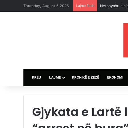
Thursday, August 6 2026
Lajme flash
Netanyahu sinja
KREU
LAJME
KRONIKË E ZEZË
EKONOMI
Gjykata e Lartë 