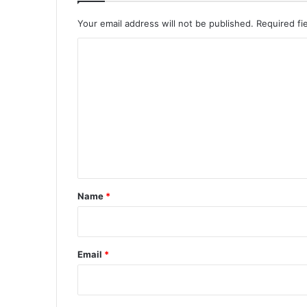
Your email address will not be published.
Required fi
C
o
m
m
e
n
t
*
Name
*
Email
*