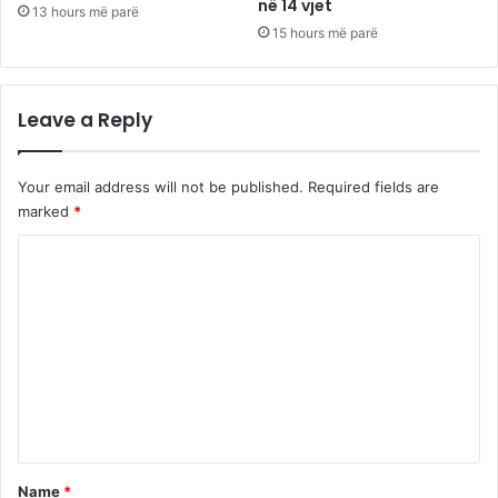
në 14 vjet
13 hours më parë
15 hours më parë
Leave a Reply
Your email address will not be published.
Required fields are
marked
*
C
o
m
m
e
n
t
*
Name
*