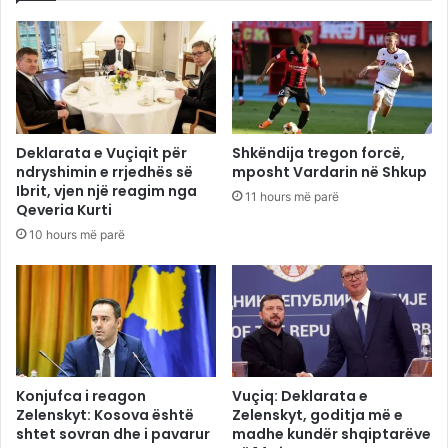
Deklarata e Vuçiqit për
Shkëndija tregon forcë,
ndryshimin e rrjedhës së
mposht Vardarin në Shkup
Ibrit, vjen një reagim nga
11 hours më parë
Qeveria Kurti
10 hours më parë
Konjufca i reagon
Vuçiq: Deklarata e
Zelenskyt: Kosova është
Zelenskyt, goditja më e
shtet sovran dhe i pavarur
madhe kundër shqiptarëve