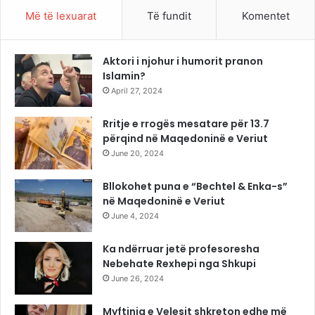
Më të lexuarat
Të fundit
Komentet
Aktori i njohur i humorit pranon
Islamin?
April 27, 2024
Rritje e rrogës mesatare për 13.7
përqind në Maqedoninë e Veriut
June 20, 2024
Bllokohet puna e “Bechtel & Enka-s”
në Maqedoninë e Veriut
June 4, 2024
Ka ndërruar jetë profesoresha
Nebehate Rexhepi nga Shkupi
June 26, 2024
Myftinia e Velesit shkreton edhe më