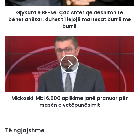
Gjykata e BE-së: Çdo shtet që dëshiron të
bëhet anëtar, duhet t'i lejojë martesat burrë me
burrë
Mickoski: Mbi 6.000 aplikime janë pranuar për
masën e vetëpunësimit
Të ngjajshme