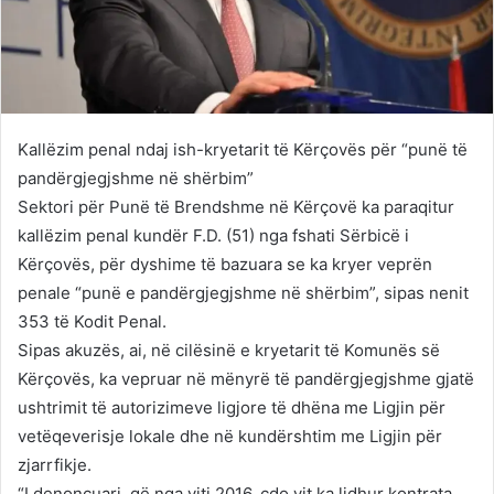
Kallëzim penal ndaj ish-kryetarit të Kërçovës për “punë të
pandërgjegjshme në shërbim”
Sektori për Punë të Brendshme në Kërçovë ka paraqitur
kallëzim penal kundër F.D. (51) nga fshati Sërbicë i
Kërçovës, për dyshime të bazuara se ka kryer veprën
penale “punë e pandërgjegjshme në shërbim”, sipas nenit
353 të Kodit Penal.
Sipas akuzës, ai, në cilësinë e kryetarit të Komunës së
Kërçovës, ka vepruar në mënyrë të pandërgjegjshme gjatë
ushtrimit të autorizimeve ligjore të dhëna me Ligjin për
vetëqeverisje lokale dhe në kundërshtim me Ligjin për
zjarrfikje.
“I denoncuari, që nga viti 2016, çdo vit ka lidhur kontrata