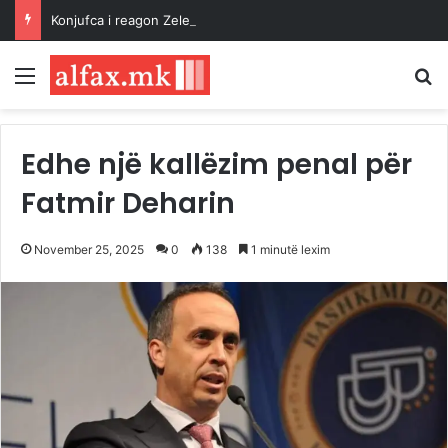
Konjufca i reagon Zelenskyt: Kosova është shtet sovran dhe i pavarur
Menu
K
Edhe një kallëzim penal për
Fatmir Deharin
November 25, 2025
0
138
1 minutë lexim