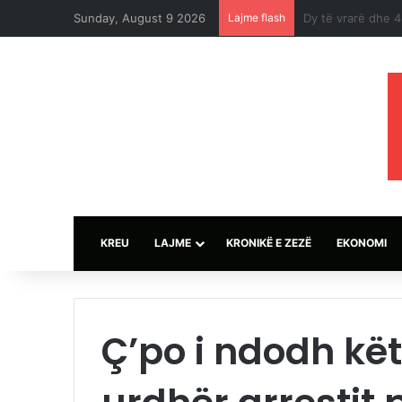
Sunday, August 9 2026
Lajme flash
Omani dënon sulm
KREU
LAJME
KRONIKË E ZEZË
EKONOMI
Ç’po i ndodh kët