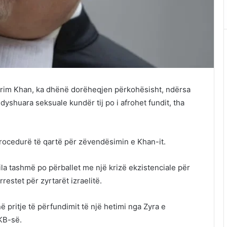
arim Khan, ka dhënë dorëheqjen përkohësisht, ndërsa
dyshuara seksuale kundër tij po i afrohet fundit, tha
rocedurë të qartë për zëvendësimin e Khan-it.
ila tashmë po përballet me një krizë ekzistenciale për
estet për zyrtarët izraelitë.
ë pritje të përfundimit të një hetimi nga Zyra e
KB-së.