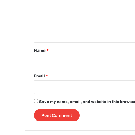
m
m
e
n
t
*
Name
*
Email
*
Save my name, email, and website in this browser