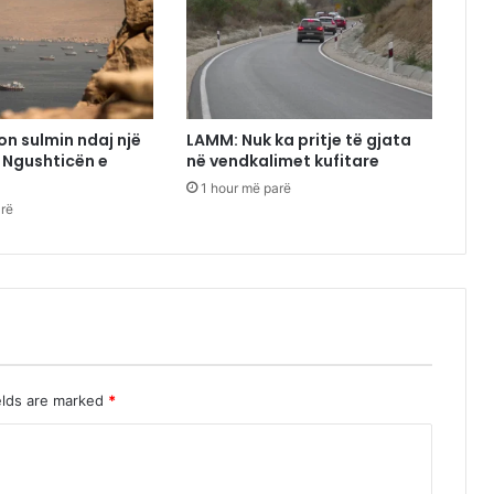
n sulmin ndaj një
LAMM: Nuk ka pritje të gjata
ë Ngushticën e
në vendkalimet kufitare
1 hour më parë
arë
elds are marked
*