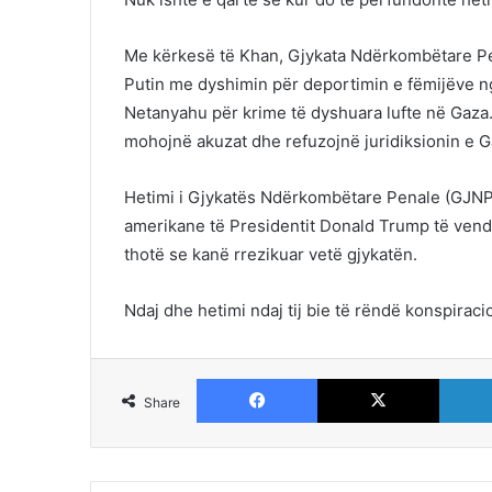
Me kërkesë të Khan, Gjykata Ndërkombëtare Pena
Putin me dyshimin për deportimin e fëmijëve ng
Netanyahu për krime të dyshuara lufte në Gaza. 
mohojnë akuzat dhe refuzojnë juridiksionin e 
Hetimi i Gjykatës Ndërkombëtare Penale (GJNP) 
amerikane të Presidentit Donald Trump të vendo
thotë se kanë rrezikuar vetë gjykatën.
Ndaj dhe hetimi ndaj tij bie të rëndë konspiraci
Facebook
X
Share