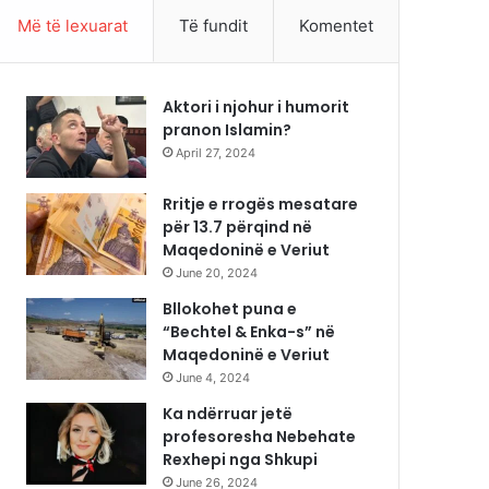
Më të lexuarat
Të fundit
Komentet
Aktori i njohur i humorit
pranon Islamin?
April 27, 2024
Rritje e rrogës mesatare
për 13.7 përqind në
Maqedoninë e Veriut
June 20, 2024
Bllokohet puna e
“Bechtel & Enka-s” në
Maqedoninë e Veriut
June 4, 2024
Ka ndërruar jetë
profesoresha Nebehate
Rexhepi nga Shkupi
June 26, 2024