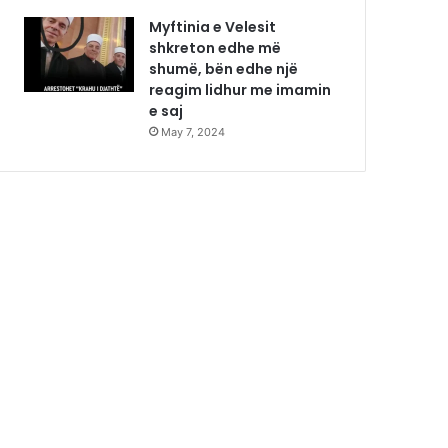
Myftinia e Velesit
shkreton edhe më
shumë, bën edhe një
reagim lidhur me imamin
e saj
May 7, 2024