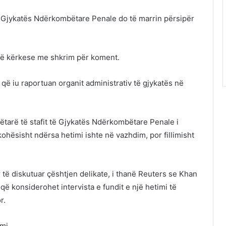
Gjykatës Ndërkombëtare Penale do të marrin përsipër
jë kërkese me shkrim për koment.
 që iu raportuan organit administrativ të gjykatës në
tarë të stafit të Gjykatës Ndërkombëtare Penale i
kohësisht ndërsa hetimi ishte në vazhdim, por fillimisht
r të diskutuar çështjen delikate, i thanë Reuters se Khan
që konsiderohet intervista e fundit e një hetimi të
r.
mi.