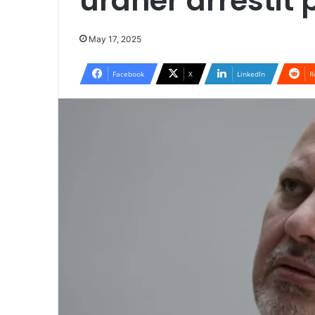
urdhër arrestit
May 17, 2025
Facebook
X
LinkedIn
R