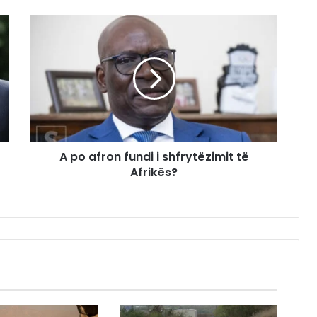
A po afron fundi i shfrytëzimit të
Afrikës?