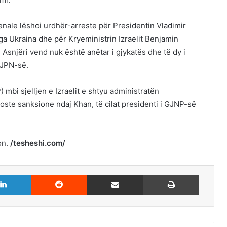
le lëshoi ​​urdhër-arreste për Presidentin Vladimir
a Ukraina dhe për Kryeministrin Izraelit Benjamin
Asnjëri vend nuk është anëtar i gjykatës dhe të dy i
GJPN-së.
mbi sjelljen e Izraelit e shtyu administratën
ste sanksione ndaj Khan, të cilat presidenti i GJNP-së
on.
/tesheshi.com/
LinkedIn
Reddit
Share via Email
Print