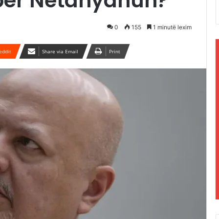
 për Netanyahun?
0
155
1 minutë lexim
eddit
Share via Email
Print