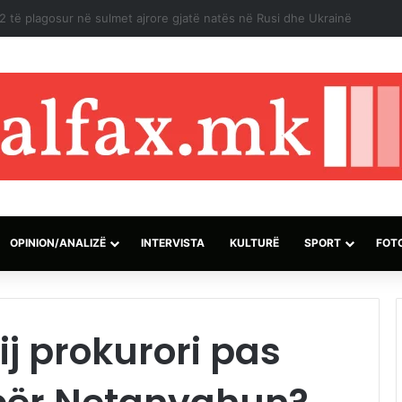
in ndaj një cisterne në Ngushticën e Hormuzit
OPINION/ANALIZË
INTERVISTA
KULTURË
SPORT
FOT
ij prokurori pas