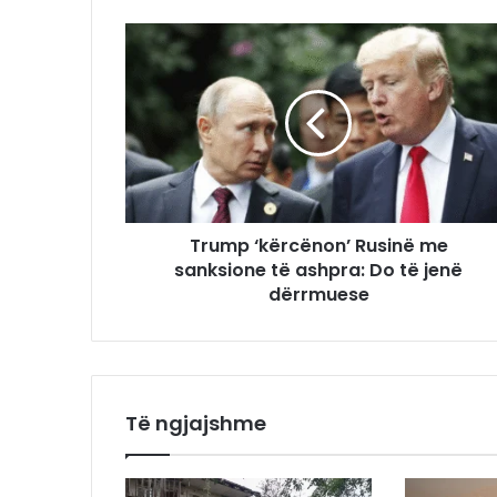
Trump ‘kërcënon’ Rusinë me
sanksione të ashpra: Do të jenë
dërrmuese
Të ngjajshme