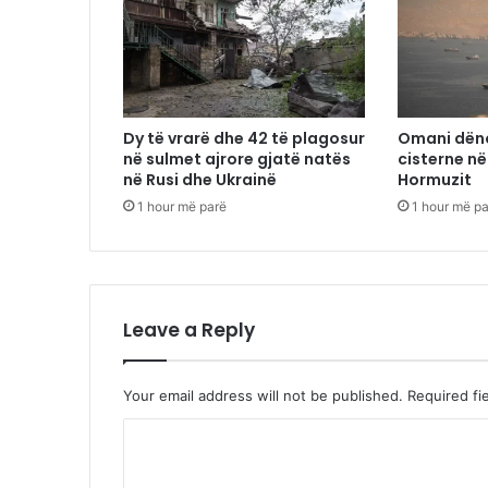
Dy të vrarë dhe 42 të plagosur
Omani dëno
në sulmet ajrore gjatë natës
cisterne n
në Rusi dhe Ukrainë
Hormuzit
1 hour më parë
1 hour më p
Leave a Reply
Your email address will not be published.
Required fi
C
o