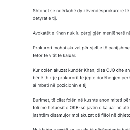
Shtohet se ndërkohë dy zëvendësprokurorë të 
detyrat e tij.
Avokatët e Khan nuk iu përgjigjën menjëherë n
Prokurori mohoi akuzat për sjellje të pahijshme
tetor të vitit të kaluar.
Kur dolën akuzat kundër Khan, disa OJQ dhe anë
bënë thirrje prokurorit të jepte dorëheqjen për
ai mbeti në pozicionin e tij.
Burimet, të cilat folën në kushte anonimiteti pë
foli me hetuesit e OKB-së javën e kaluar në atë 
jashtëm disamujor mbi akuzat që filloi në dhjeto
Nuk ishte e qartë se kur do të përfundonte heti