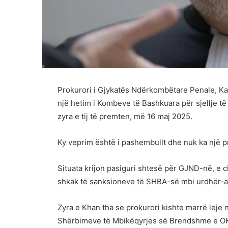
Prokurori i Gjykatës Ndërkombëtare Penale, K
një hetim i Kombeve të Bashkuara për sjellje të 
zyra e tij të premten, më 16 maj 2025.
Ky veprim është i pashembullt dhe nuk ka një p
Situata krijon pasiguri shtesë për GJND-në, e c
shkak të sanksioneve të SHBA-së mbi urdhër-arr
Zyra e Khan tha se prokurori kishte marrë leje n
Shërbimeve të Mbikëqyrjes së Brendshme e O