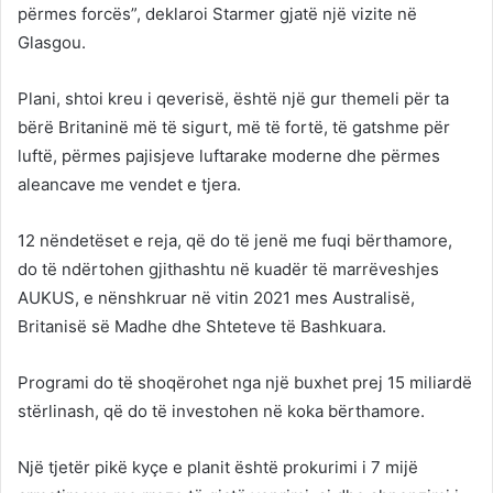
përmes forcës”, deklaroi Starmer gjatë një vizite në
Glasgou.
Plani, shtoi kreu i qeverisë, është një gur themeli për ta
bërë Britaninë më të sigurt, më të fortë, të gatshme për
luftë, përmes pajisjeve luftarake moderne dhe përmes
aleancave me vendet e tjera.
12 nëndetëset e reja, që do të jenë me fuqi bërthamore,
do të ndërtohen gjithashtu në kuadër të marrëveshjes
AUKUS, e nënshkruar në vitin 2021 mes Australisë,
Britanisë së Madhe dhe Shteteve të Bashkuara.
Programi do të shoqërohet nga një buxhet prej 15 miliardë
stërlinash, që do të investohen në koka bërthamore.
Një tjetër pikë kyçe e planit është prokurimi i 7 mijë