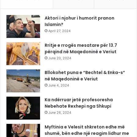
Aktori i njohur i humorit pranon
Islamin?
April 27, 2024
Rritje e rrogës mesatare për 13.7
përqind në Maqedoninë e Veriut
June 20, 2024
Bllokohet puna e “Bechtel & Enka-s”
në Maqedoninë e Veriut
June 4, 2024
Ka ndërruar jetë profesoresha
Nebehate Rexhepi nga Shkupi
June 26, 2024
Myftinia e Velesit shkreton edhe më
shumë, bën edhe një reagim lidhur me