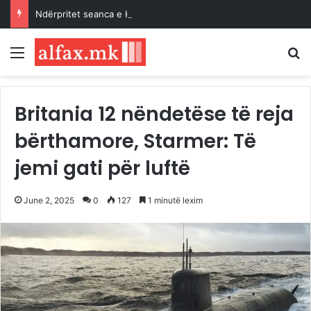
Ndërpritet seanca e Kuvendit, Kurti kërkon kohë shtesë për marrëveshje politike
Menu
K
Britania 12 nëndetëse të reja
bërthamore, Starmer: Të
jemi gati për luftë
June 2, 2025
0
127
1 minutë lexim