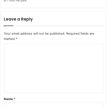
1 hour më parë
Leave a Reply
Your email address will not be published.
Required fields are
marked
*
C
o
m
m
e
n
t
*
Name
*