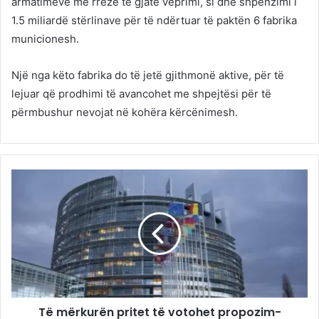
armatimeve me rreze të gjatë veprimi, si dhe shpenzimi i
1.5 miliardë stërlinave për të ndërtuar të paktën 6 fabrika
municionesh.
Një nga këto fabrika do të jetë gjithmonë aktive, për të
lejuar që prodhimi të avancohet me shpejtësi për të
përmbushur nevojat në kohëra kërcënimesh.
Të mërkurën pritet të votohet propozim-