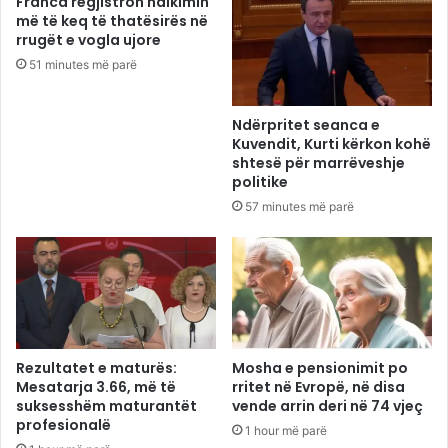
Franca regjistron ndikimin
më të keq të thatësirës në
rrugët e vogla ujore
51 minutes më parë
Ndërpritet seanca e
Kuvendit, Kurti kërkon kohë
shtesë për marrëveshje
politike
57 minutes më parë
Rezultatet e maturës:
Mosha e pensionimit po
Mesatarja 3.66, më të
rritet në Evropë, në disa
suksesshëm maturantët
vende arrin deri në 74 vjeç
profesionalë
1 hour më parë