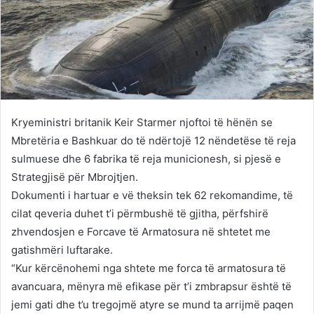
Kryeministri britanik Keir Starmer njoftoi të hënën se
Mbretëria e Bashkuar do të ndërtojë 12 nëndetëse të reja
sulmuese dhe 6 fabrika të reja municionesh, si pjesë e
Strategjisë për Mbrojtjen.
Dokumenti i hartuar e vë theksin tek 62 rekomandime, të
cilat qeveria duhet t’i përmbushë të gjitha, përfshirë
zhvendosjen e Forcave të Armatosura në shtetet me
gatishmëri luftarake.
“Kur kërcënohemi nga shtete me forca të armatosura të
avancuara, mënyra më efikase për t’i zmbrapsur është të
jemi gati dhe t’u tregojmë atyre se mund ta arrijmë paqen