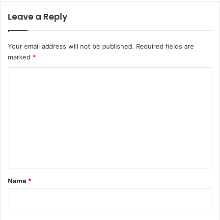
Leave a Reply
Your email address will not be published.
Required fields are
marked
*
C
o
m
m
e
n
t
*
Name
*