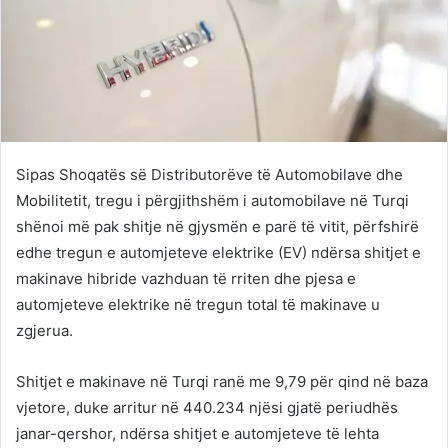
Sipas Shoqatës së Distributorëve të Automobilave dhe
Mobilitetit, tregu i përgjithshëm i automobilave në Turqi
shënoi më pak shitje në gjysmën e parë të vitit, përfshirë
edhe tregun e automjeteve elektrike (EV) ndërsa shitjet e
makinave hibride vazhduan të rriten dhe pjesa e
automjeteve elektrike në tregun total të makinave u
zgjerua.
Shitjet e makinave në Turqi ranë me 9,79 për qind në baza
vjetore, duke arritur në 440.234 njësi gjatë periudhës
janar-qershor, ndërsa shitjet e automjeteve të lehta