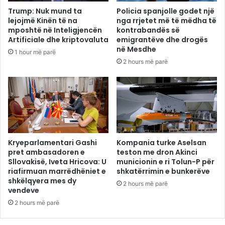
Trump: Nuk mund ta
Policia spanjolle godet një
lejojmë Kinën të na
nga rrjetet më të mëdha të
mposhtë në Inteligjencën
kontrabandës së
Artificiale dhe kriptovaluta
emigrantëve dhe drogës
në Mesdhe
1 hour më parë
2 hours më parë
Kryeparlamentari Gashi
Kompania turke Aselsan
pret ambasadoren e
teston me dron Akinci
Sllovakisë, Iveta Hricova: U
municionin e ri Tolun-P për
riafirmuan marrëdhëniet e
shkatërrimin e bunkerëve
shkëlqyera mes dy
2 hours më parë
vendeve
2 hours më parë