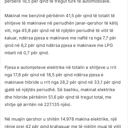
përbërë 18,5 për qind të tregut turk të automobilave.
Makinat me benzinë përbënin 41,5 për qind të totalit të
shitjeve të makinave në periudhën janar-qershor të këtij
viti, nga 45,8 për qind në të njëjtën periudhë të vitit të
kaluar, ndërsa pjesa e makinave me naftë ra nga 7,7 për
qind në 6,2 për qind ndërsa pjesa e makinave me LPG
mbeti në 0,7 për qind.
Pjesa e automjeteve elektrike në totalin e shitjeve u rrit
nga 17,6 për qind në 18,5 për qind ndërsa pjesa e
makinave hibride u rrit nga 28,2 për qind në 33,1 për qind
gjatë së njëjtës periudhë. Së bashku, makinat elektrike
dhe hibride përbënin 51,6 për qind të tregut total, me
shitje që arritën në 227.135 njësi.
Në muajin qershor u shitën 14.978 makina elektrike, një
rënie prej 42 për qind krahasuar me të njëjtin muaj të vitit