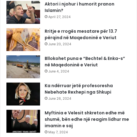
Aktori i njohur i humorit pranon
Islamin?
April 27, 2024
Rritje e rrogës mesatare për 13.7
përqind në Maqedoninë e Veriut
June 20, 2024
Bllokohet puna e “Bechtel & Enka-s”
në Maqedoninë e Veriut
June 4, 2024
Ka ndërruar jetë profesoresha
Nebehate Rexhepi nga Shkupi
June 26, 2024
Myftinia e Velesit shkreton edhe më
shumë, bën edhe një reagim lidhur me
imamin e saj
May 7, 2024