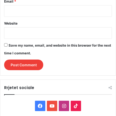
Email
*
Website
Save my name, email, and website in this browser for the next
time I comment.
Rrjetet sociale
F
Y
I
T