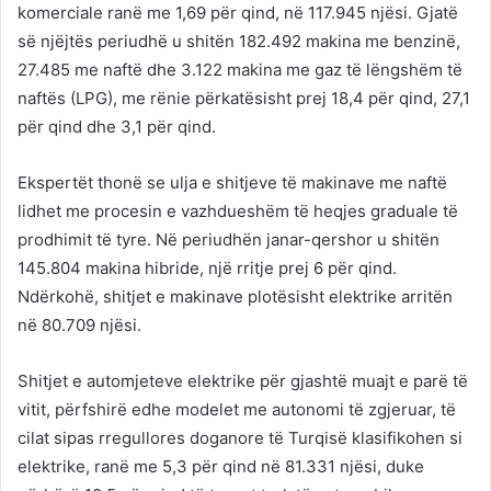
komerciale ranë me 1,69 për qind, në 117.945 njësi. Gjatë
së njëjtës periudhë u shitën 182.492 makina me benzinë,
27.485 me naftë dhe 3.122 makina me gaz të lëngshëm të
naftës (LPG), me rënie përkatësisht prej 18,4 për qind, 27,1
për qind dhe 3,1 për qind.
Ekspertët thonë se ulja e shitjeve të makinave me naftë
lidhet me procesin e vazhdueshëm të heqjes graduale të
prodhimit të tyre. Në periudhën janar-qershor u shitën
145.804 makina hibride, një rritje prej 6 për qind.
Ndërkohë, shitjet e makinave plotësisht elektrike arritën
në 80.709 njësi.
Shitjet e automjeteve elektrike për gjashtë muajt e parë të
vitit, përfshirë edhe modelet me autonomi të zgjeruar, të
cilat sipas rregullores doganore të Turqisë klasifikohen si
elektrike, ranë me 5,3 për qind në 81.331 njësi, duke