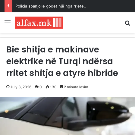
Policia spanjolle godet një nga rrjetet më të mëdha të kontrabandës së emigrantëve dhe drogës në Mesdhe
Menu
K
Bie shitja e makinave
elektrike në Turqi ndërsa
rritet shitja e atyre hibride
July 3, 2026
0
130
2 minuta lexim