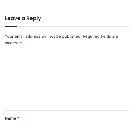
Leave a Reply
Your email address will not be published.
Required fields are
marked
*
C
o
m
m
e
n
t
*
Name
*