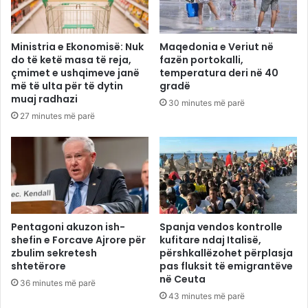
Ministria e Ekonomisë: Nuk
Maqedonia e Veriut në
do të ketë masa të reja,
fazën portokalli,
çmimet e ushqimeve janë
temperatura deri në 40
më të ulta për të dytin
gradë
muaj radhazi
30 minutes më parë
27 minutes më parë
Pentagoni akuzon ish-
Spanja vendos kontrolle
shefin e Forcave Ajrore për
kufitare ndaj Italisë,
zbulim sekretesh
përshkallëzohet përplasja
shtetërore
pas fluksit të emigrantëve
në Ceuta
36 minutes më parë
43 minutes më parë