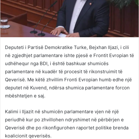
Deputeti i Partisë Demokratike Turke, Bejxhan Iljazi, i cili
në zgjedhjet parlamentare ishte pjesë e Frontit Evropian të
udhëhequr nga BDI, i është bashkuar shumicës
parlamentare në kuadër të procesit të rikonstruimit të
Qeverisë. Me këtë zhvillim Fronti Evropian humb edhe një
deputet në Kuvend, ndërsa shumica parlamentare forcon
mbështetjen e saj.
Kalimi i Iljazit në shumicën parlamentare vjen në një
periudhë kur po zhvillohen ndryshimet në përbërjen e
Qeverisë dhe po rikonfigurohen raportet politike brenda
koalicionit qeverisës.