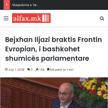
Maqedonia e Veriut në fazën portokalli, temperatura deri në 40 gradë
Menu
K
Bejxhan Iljazi braktis Frontin
Evropian, i bashkohet
shumicës parlamentare
July 1, 2026
0
136
Më pakë se 1 min