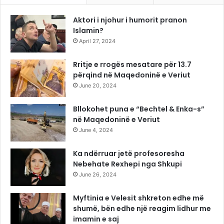
Aktori i njohur i humorit pranon
Islamin?
April 27, 2024
Rritje e rrogës mesatare për 13.7
përqind në Maqedoninë e Veriut
June 20, 2024
Bllokohet puna e “Bechtel & Enka-s”
në Maqedoninë e Veriut
June 4, 2024
Ka ndërruar jetë profesoresha
Nebehate Rexhepi nga Shkupi
June 26, 2024
Myftinia e Velesit shkreton edhe më
shumë, bën edhe një reagim lidhur me
imamin e saj