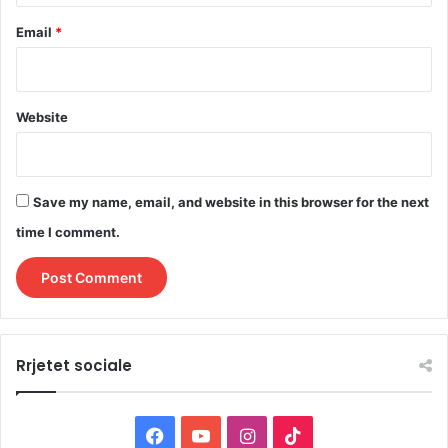
Email
*
Website
Save my name, email, and website in this browser for the next
time I comment.
Rrjetet sociale
F
Y
I
T