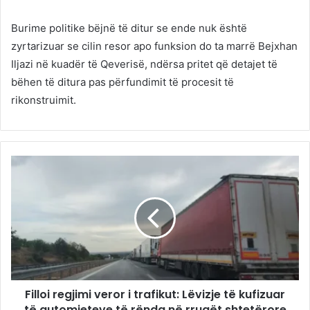
Burime politike bëjnë të ditur se ende nuk është
zyrtarizuar se cilin resor apo funksion do ta marrë Bejxhan
Iljazi në kuadër të Qeverisë, ndërsa pritet që detajet të
bëhen të ditura pas përfundimit të procesit të
rikonstruimit.
Filloi regjimi veror i trafikut: Lëvizje të kufizuar
të automjeteve të rënda në rrugët shtetërore