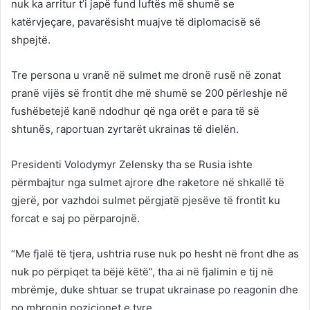
nuk ka arritur t’i japë fund luftës më shumë se
katërvjeçare, pavarësisht muajve të diplomacisë së
shpejtë.
Tre persona u vranë në sulmet me dronë rusë në zonat
pranë vijës së frontit dhe më shumë se 200 përleshje në
fushëbetejë kanë ndodhur që nga orët e para të së
shtunës, raportuan zyrtarët ukrainas të dielën.
Presidenti Volodymyr Zelensky tha se Rusia ishte
përmbajtur nga sulmet ajrore dhe raketore në shkallë të
gjerë, por vazhdoi sulmet përgjatë pjesëve të frontit ku
forcat e saj po përparojnë.
“Me fjalë të tjera, ushtria ruse nuk po hesht në front dhe as
nuk po përpiqet ta bëjë këtë”, tha ai në fjalimin e tij në
mbrëmje, duke shtuar se trupat ukrainase po reagonin dhe
po mbronin pozicionet e tyre.