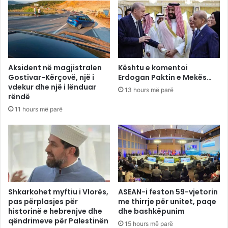
Aksident në magjistralen
Kështu e komentoi
Gostivar-Kërçovë, një i
Erdogan Paktin e Mekës…
vdekur dhe një i lënduar
13 hours më parë
rëndë
11 hours më parë
Shkarkohet myftiu i Vlorës,
ASEAN-i feston 59-vjetorin
pas përplasjes për
me thirrje për unitet, paqe
historinë e hebrenjve dhe
dhe bashkëpunim
qëndrimeve për Palestinën
15 hours më parë