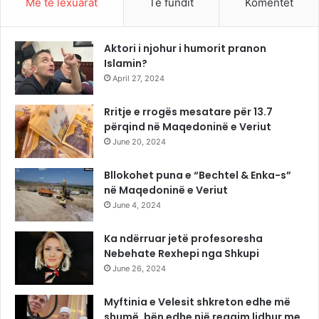
Më të lexuarat
Të fundit
Komentet
Aktori i njohur i humorit pranon
Islamin?
April 27, 2024
Rritje e rrogës mesatare për 13.7
përqind në Maqedoninë e Veriut
June 20, 2024
Bllokohet puna e “Bechtel & Enka-s”
në Maqedoninë e Veriut
June 4, 2024
Ka ndërruar jetë profesoresha
Nebehate Rexhepi nga Shkupi
June 26, 2024
Myftinia e Velesit shkreton edhe më
shumë, bën edhe një reagim lidhur me