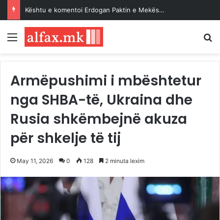
Kështu e komentoi Erdogan Paktin e Mekës…
Menu
K
Armëpushimi i mbështetur
nga SHBA-të, Ukraina dhe
Rusia shkëmbejnë akuza
për shkelje të tij
May 11, 2026
0
128
2 minuta lexim