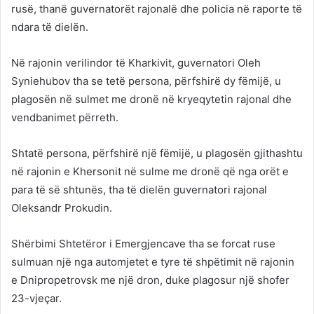
rusë, thanë guvernatorët rajonalë dhe policia në raporte të
ndara të dielën.
Në rajonin verilindor të Kharkivit, guvernatori Oleh
Syniehubov tha se tetë persona, përfshirë dy fëmijë, u
plagosën në sulmet me dronë në kryeqytetin rajonal dhe
vendbanimet përreth.
Shtatë persona, përfshirë një fëmijë, u plagosën gjithashtu
në rajonin e Khersonit në sulme me dronë që nga orët e
para të së shtunës, tha të dielën guvernatori rajonal
Oleksandr Prokudin.
Shërbimi Shtetëror i Emergjencave tha se forcat ruse
sulmuan një nga automjetet e tyre të shpëtimit në rajonin
e Dnipropetrovsk me një dron, duke plagosur një shofer
23-vjeçar.