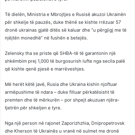
Të dielën, Ministria e Mbrojtjes e Rusisë akuzoi Ukrainën
për shkelje të pauzës, duke thënë se kishte rrëzuar 57
dronë ukrainas gjatë ditës së kaluar dhe “u përgjigj me të
njëjtën monedhë” në fushën e betejës.
Zelensky tha se priste që SHBA-të të garantonin një
shkëmbim prej 1,000 të burgosurish lufte nga secila palë
që kishte qenë pjesë e marrëveshjes.
Më herët këtë javë, Rusia dhe Ukraina kishin njoftuar
armëpushime të ndara – duke filluar përkatësisht të
premten dhe të mërkurën – por shpejt akuzuan njëra-
tjetrën për shkeljen e tyre.
Nga një person në rajonet Zaporizhzhia, Dnipropetrovsk
dhe Kherson të Ukrainës u vranë në sulmet me dronë