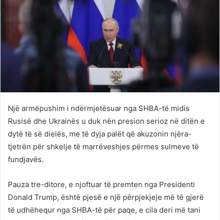
Një armëpushim i ndërmjetësuar nga SHBA-të midis
Rusisë dhe Ukrainës u duk nën presion serioz në ditën e
dytë të së dielës, me të dyja palët që akuzonin njëra-
tjetrën për shkelje të marrëveshjes përmes sulmeve të
fundjavës.
Pauza tre-ditore, e njoftuar të premten nga Presidenti
Donald Trump, është pjesë e një përpjekjeje më të gjerë
të udhëhequr nga SHBA-të për paqe, e cila deri më tani