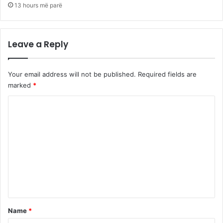
13 hours më parë
Leave a Reply
Your email address will not be published.
Required fields are
marked
*
C
o
m
m
e
n
t
*
Name
*