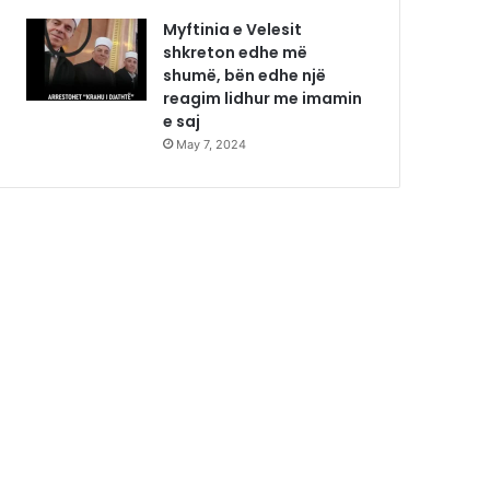
Myftinia e Velesit
shkreton edhe më
shumë, bën edhe një
reagim lidhur me imamin
e saj
May 7, 2024