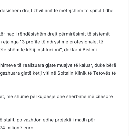
dësishëm drejt zhvillimit të mëtejshëm të spitalit dhe
etër hap i rëndësishëm drejt përmirësimit të sistemit
eja nga 13 profile të ndryshme profesionale, të
jshëm të këtij institucioni”, deklaroi Bislimi.
himeve të realizuara gjatë muajve të kaluar, duke bërë
azhuara gjatë këtij viti në Spitalin Klinik të Tetovës të
et, më shumë përkujdesje dhe shërbime më cilësore
të stafit, po vazhdon edhe projekti i madh për
 74 milionë euro.