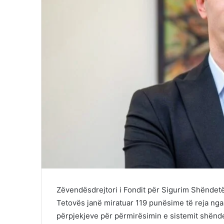
Zëvendësdrejtori i Fondit për Sigurim Shëndetëso
Tetovës janë miratuar 119 punësime të reja nga
përpjekjeve për përmirësimin e sistemit shëndet