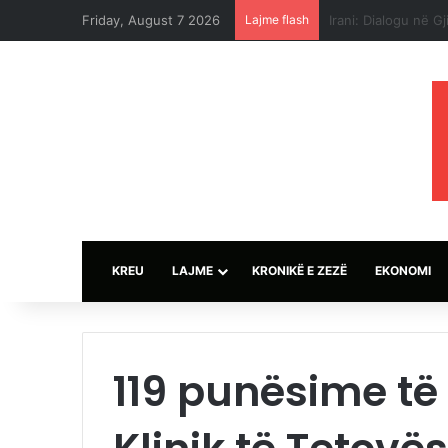
Friday, August 7 2026
Lajme flash
Sulmet e ushtrisë 
KREU
LAJME
KRONIKË E ZEZË
EKONOMI
119 punësime të 