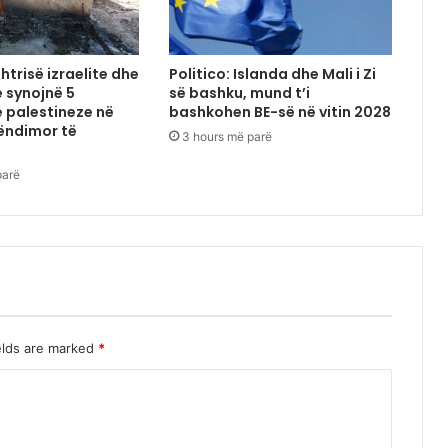
htrisë izraelite dhe
Politico: Islanda dhe Mali i Zi
 synojnë 5
së bashku, mund t’i
 palestineze në
bashkohen BE-së në vitin 2028
ëndimor të
3 hours më parë
parë
elds are marked
*