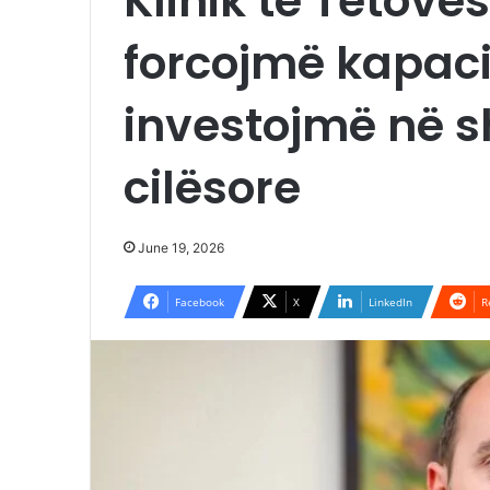
Klinik të Tetovës
forcojmë kapaci
investojmë në 
cilësore
June 19, 2026
Facebook
X
LinkedIn
R