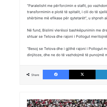
“Paralelisht me përforcimin e stafit, po vazhdo
transformimin e plotë të spitalit, i cili do të 
shërbime më efikase për qytetarët”, u shpreh ai
Në fund, Bislimi vlerësoi bashkëpunimin me drejt
shtuar se Tetova dhe rajoni i Pollogut merito
“Besoj se Tetova dhe i gjithë rajoni i Pollogu
dinjitoze, dhe ne do të vazhdojmë të punojmë m
Facebook
X
Share