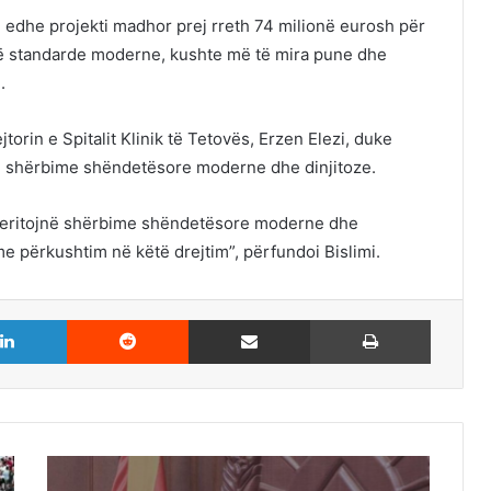
n edhe projekti madhor prej rreth 74 milionë eurosh për
sjellë standarde moderne, kushte më të mira pune dhe
.
orin e Spitalit Klinik të Tetovës, Erzen Elezi, duke
jnë shërbime shëndetësore moderne dhe dinjitoze.
t meritojnë shërbime shëndetësore moderne dhe
e përkushtim në këtë drejtim”, përfundoi Bislimi.
LinkedIn
Reddit
Share via Email
Print