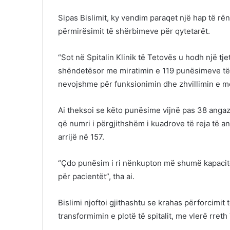
Sipas Bislimit, ky vendim paraqet një hap të rën
përmirësimit të shërbimeve për qytetarët.
“Sot në Spitalin Klinik të Tetovës u hodh një tj
shëndetësor me miratimin e 119 punësimeve të r
nevojshme për funksionimin dhe zhvillimin e mëte
Ai theksoi se këto punësime vijnë pas 38 angaz
që numri i përgjithshëm i kuadrove të reja të ang
arrijë në 157.
“Çdo punësim i ri nënkupton më shumë kapacit
për pacientët”, tha ai.
Bislimi njoftoi gjithashtu se krahas përforcimit 
transformimin e plotë të spitalit, me vlerë rreth