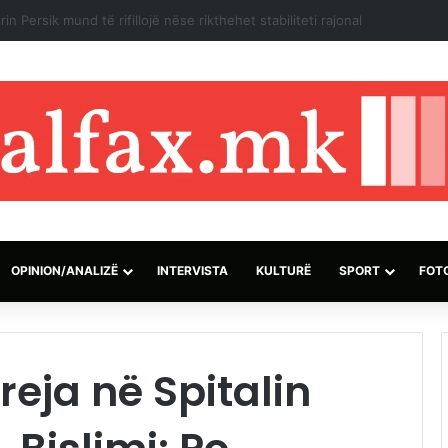
izraelite dhe pushtuesve synojnë 5 komunitete palestineze në Bregun 
OPINION/ANALIZË
INTERVISTA
KULTURË
SPORT
FOT
reja në Spitalin