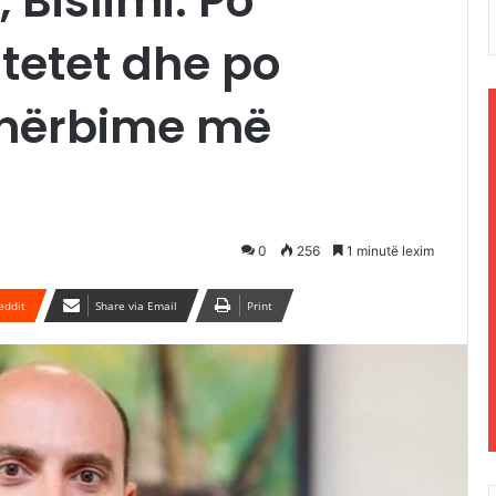
, Bislimi: Po
tetet dhe po
shërbime më
0
256
1 minutë lexim
eddit
Share via Email
Print