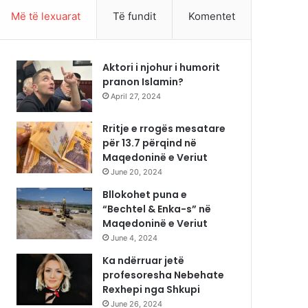
Më të lexuarat
Të fundit
Komentet
Aktori i njohur i humorit
pranon Islamin?
April 27, 2024
Rritje e rrogës mesatare
për 13.7 përqind në
Maqedoninë e Veriut
June 20, 2024
Bllokohet puna e
“Bechtel & Enka-s” në
Maqedoninë e Veriut
June 4, 2024
Ka ndërruar jetë
profesoresha Nebehate
Rexhepi nga Shkupi
June 26, 2024