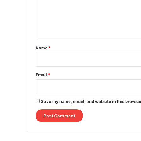
m
e
n
t
*
Name
*
Email
*
Save my name, email, and website in this browser