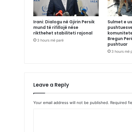
Irani: Dialogu në Gjirin Persik
Sulmet e us
mund të rifillojë nëse
pushtuesve
rikthehet stabiliteti rajonal
komunitete
Bregun Per
3 hours më parë
pushtuar
3 hours më 
Leave a Reply
Your email address will not be published.
Required fi
C
o
m