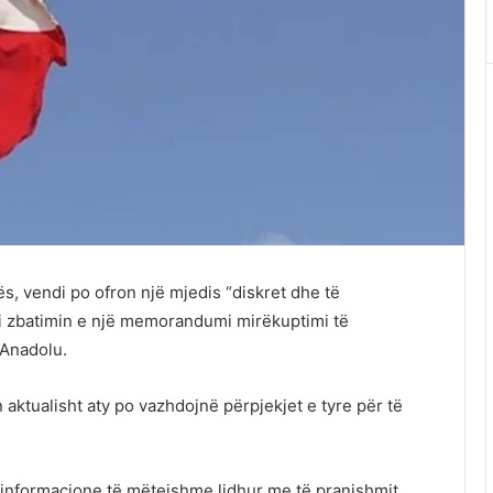
s, vendi po ofron një mjedis “diskret dhe të
 zbatimin e një memorandumi mirëkuptimi të
 Anadolu.
ktualisht aty po vazhdojnë përpjekjet e tyre për të
n informacione të mëtejshme lidhur me të pranishmit