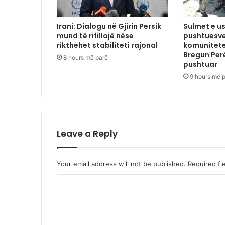
Irani: Dialogu në Gjirin Persik
Sulmet e us
mund të rifillojë nëse
pushtuesve
rikthehet stabiliteti rajonal
komunitete
Bregun Per
8 hours më parë
pushtuar
9 hours më 
Leave a Reply
Your email address will not be published.
Required fi
C
o
m