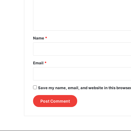
m
e
n
t
*
Name
*
Email
*
Save my name, email, and website in this browser