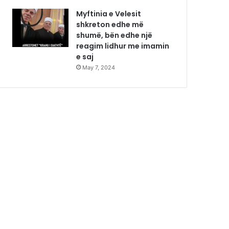
Myftinia e Velesit
shkreton edhe më
shumë, bën edhe një
reagim lidhur me imamin
e saj
May 7, 2024