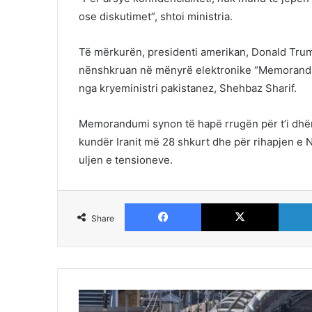
ose diskutimet”, shtoi ministria.
Të mërkurën, presidenti amerikan, Donald Trum
nënshkruan në mënyrë elektronike “Memorandum
nga kryeministri pakistanez, Shehbaz Sharif.
Memorandumi synon të hapë rrugën për t’i dhënë
kundër Iranit më 28 shkurt dhe për rihapjen e 
uljen e tensioneve.
Facebook
X
Share