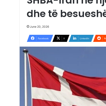
SHBA-Iran në nj
dhe të besues
June 20, 2026
Facebook
X
LinkedIn
R