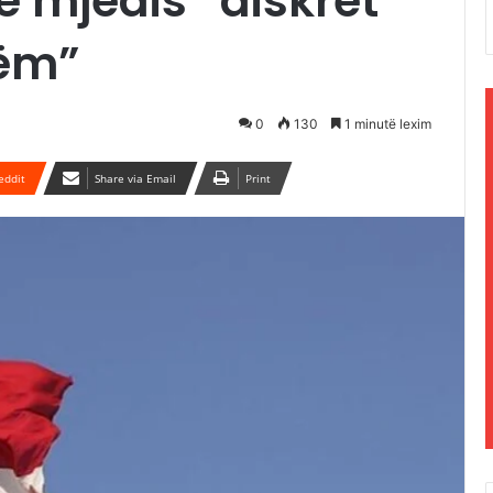
ë mjedis “diskret
hëm”
0
130
1 minutë lexim
eddit
Share via Email
Print