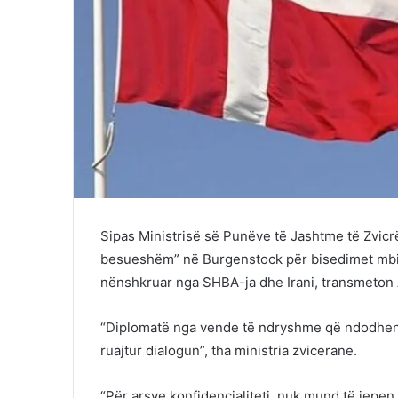
Sipas Ministrisë së Punëve të Jashtme të Zvicrë
besueshëm” në Burgenstock për bisedimet mbi
nënshkruar nga SHBA-ja dhe Irani, transmeton
“Diplomatë nga vende të ndryshme që ndodhen a
ruajtur dialogun”, tha ministria zvicerane.
“Për arsye konfidencialiteti, nuk mund të jepe