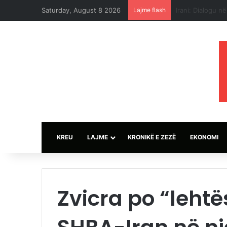
Saturday, August 8 2026
Lajme flash
Sulmet e ushtri
KREU
LAJME
KRONIKË E ZEZË
EKONOMI
Zvicra po “leht