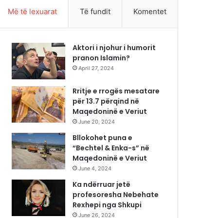
Më të lexuarat
Të fundit
Komentet
Aktori i njohur i humorit
pranon Islamin?
April 27, 2024
Rritje e rrogës mesatare
për 13.7 përqind në
Maqedoninë e Veriut
June 20, 2024
Bllokohet puna e
“Bechtel & Enka-s” në
Maqedoninë e Veriut
June 4, 2024
Ka ndërruar jetë
profesoresha Nebehate
Rexhepi nga Shkupi
June 26, 2024