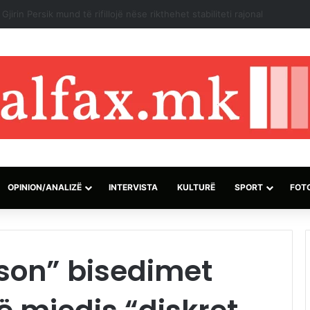
së izraelite dhe pushtuesve synojnë 5 komunitete palestineze në Breg
OPINION/ANALIZË
INTERVISTA
KULTURË
SPORT
FOT
ëson” bisedimet