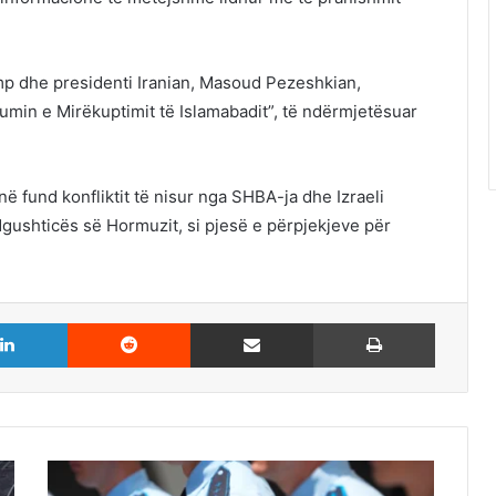
p dhe presidenti Iranian, Masoud Pezeshkian,
in e Mirëkuptimit të Islamabadit”, të ndërmjetësuar
 fund konfliktit të nisur nga SHBA-ja dhe Izraeli
Ngushticës së Hormuzit, si pjesë e përpjekjeve për
LinkedIn
Reddit
Share via Email
Print