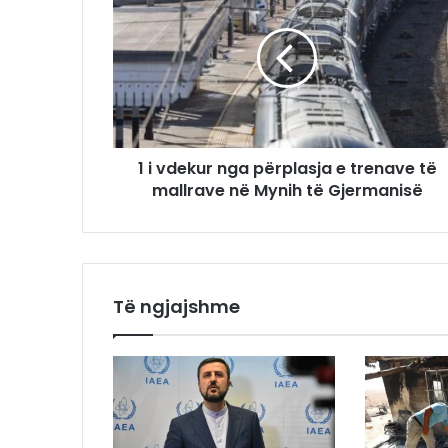
1 i vdekur nga përplasja e trenave të
mallrave në Mynih të Gjermanisë
Të ngjajshme