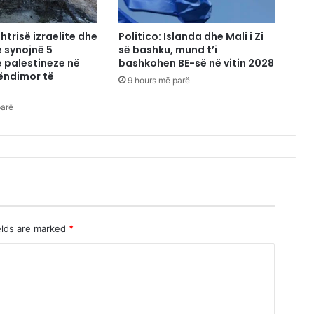
htrisë izraelite dhe
Politico: Islanda dhe Mali i Zi
 synojnë 5
së bashku, mund t’i
 palestineze në
bashkohen BE-së në vitin 2028
ëndimor të
9 hours më parë
parë
elds are marked
*