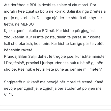
Atë dorëheqje BDI-ja deshi ta shiste si akt moral. Por
morali i tyre zgjat sa bora në korrik. Saliji iku nga Drejtësia,
por jo nga rehatia. Doli nga një derë e shtetit dhe hyri te
tjetra, në MEPSO.
Kjo ka qenë shkolla e BDI-së. Kur kishte përgjegjësi,
zhdukeshin. Kur kishte poste, dilnin të parët. Kur kishte
hall shqiptarësh, heshtnin. Kur kishte karrige për të vetët,
bëheshin raketë.
Prandaj Bilen Saliji duhet të tregojë pse, kur ishte ministër
i Drejtësisë, provimi i jurisprudencës nuk u bë në gjuhën
shqipe. Pse nuk e lëvizi këtë punë as për një milimetër?
Shqiptarët nuk kanë më nevojë për moral të rremë. Kanë
nevojë për zgjidhje, e zgjidhja për studentët po vjen me
VLEN.