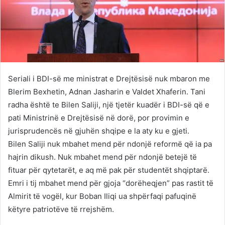
Seriali i BDI-së me ministrat e Drejtësisë nuk mbaron me
Blerim Bexhetin, Adnan Jasharin e Valdet Xhaferin. Tani
radha është te Bilen Saliji, një tjetër kuadër i BDI-së që e
pati Ministrinë e Drejtësisë në dorë, por provimin e
jurisprudencës në gjuhën shqipe e la aty ku e gjeti.
Bilen Saliji nuk mbahet mend për ndonjë reformë që ia pa
hajrin dikush. Nuk mbahet mend për ndonjë betejë të
fituar për qytetarët, e aq më pak për studentët shqiptarë.
Emri i tij mbahet mend për gjoja “dorëheqjen” pas rastit të
Almirit të vogël, kur Boban Iliqi ua shpërfaqi pafuqinë
këtyre patriotëve të rrejshëm.