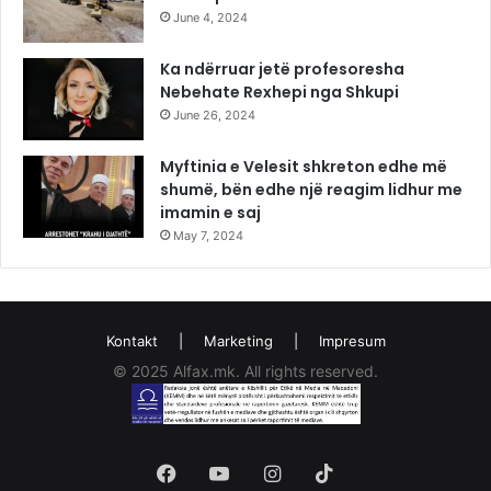
June 4, 2024
Ka ndërruar jetë profesoresha
Nebehate Rexhepi nga Shkupi
June 26, 2024
Myftinia e Velesit shkreton edhe më
shumë, bën edhe një reagim lidhur me
imamin e saj
May 7, 2024
Kontakt
|
Marketing
|
Impresum
© 2025 Alfax.mk. All rights reserved.
Facebook
YouTube
Instagram
TikTok