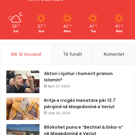
k
a
m
29
37
40
41
41
℃
℃
℃
℃
℃
Sat
Sun
Mon
Tue
Wed
Më të lexuarat
Të fundit
Komentet
Aktori i njohur i humorit pranon
Islamin?
April 27, 2024
Rritje e rrogës mesatare për 13.7
përqind në Maqedoninë e Veriut
June 20, 2024
Bllokohet puna e “Bechtel & Enka-s”
në Maqedoninë e Veriut