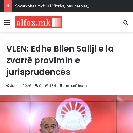
Shkarkohet myftiu i Vlorës, pas përplasjes për historinë e hebrenjve dhe qëndrimeve për Palestinën
Menu
K
VLEN: Edhe Bilen Saliji e la
zvarrë provimin e
jurisprudencës
June 1, 2026
0
134
1 minutë lexim