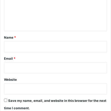
m
e
n
t
*
Name
*
Email
*
Website
Save my name, email, and website in this browser for the next
time I comment.