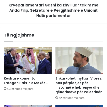
Kryeparlamentari Gashi ka zhvilluar takim me
Anda Filip, Sekretare e Përgjithshme e Unionit
Ndërparlamentar
Të ngjajshme
Kështu e komentoi
Shkarkohet myftiu i Vlorës,
Erdogan Paktin e Mekës…
pas përplasjes për
historinë e hebrenjve dhe
43 minutes më parë
qëndrimeve për Palestinën
52 minutes më parë