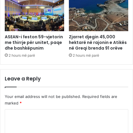
ASEAN-i feston 59-vjetorin
Zjarret djegin 45,000
me thirrje për unitet, paqe
hektarë në rajonin e Atikës
dhe bashkëpunim
në Greqi brenda 91 orëve
2 hours më parë
2 hours më parë
Leave a Reply
Your email address will not be published.
Required fields are
marked
*
C
o
m